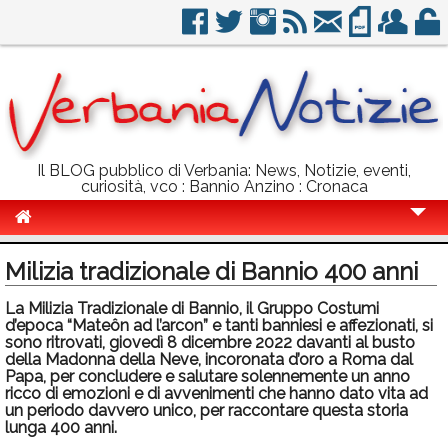
Il BLOG pubblico di Verbania: News, Notizie, eventi,
curiosità, vco : Bannio Anzino : Cronaca
Cronaca
Milizia tradizionale di Bannio 400 anni
Politica
La Milizia Tradizionale di Bannio, il Gruppo Costumi
d’epoca “Mateôn ad l’arcon” e tanti banniesi e affezionati, si
Sport
sono ritrovati, giovedì 8 dicembre 2022 davanti al busto
della Madonna della Neve, incoronata d’oro a Roma dal
Eventi
Papa, per concludere e salutare solennemente un anno
ricco di emozioni e di avvenimenti che hanno dato vita ad
Info Utili
un periodo davvero unico, per raccontare questa storia
lunga 400 anni.
Rubriche