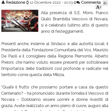
👤
Redazione
⌚
12 Dicembre 2022 - 10:03
Commenta
a-
Calendario
+
Alla presenza di S.E. Mons. Franco
Annunci
Giulio Brambilla Vescovo di Novara,
si è celebrato l’ultimo atto di questo
anno di festeggiamenti.
Presenti anche, insieme al Sindaco e alle autorità locali, il
Presidente della Fondazione Comunitaria del Vco, Maurizio
De Paoli e il consigliere della Regione Piemonte, Alberto
Preioni, che hanno voluto essere presenti per sottolineare
l’importanza delle tradizioni cosi profonde e radicate nel
territorio come questa della Milizia.
“Qual’è il frutto che possiamo portare a casa da questo
Centenario? - ha pronunciato durante l’omelia il Vescovo di
Novara – Dobbiamo essere uomini e donne rivestiti di
grazia. Avete realizzato un anno pieno di cuore, auguro alla