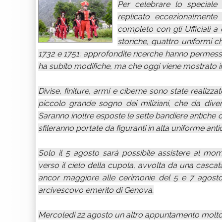
Per celebrare lo speciale 
replicato eccezionalmente 
completo con gli Ufficiali a
storiche, quattro uniformi c
1732 e 1751: approfondite ricerche hanno permesso 
ha subito modifiche, ma che oggi viene mostrato in 
Divise, finiture, armi e ciberne sono state realizz
piccolo grande sogno dei miliziani, che da div
Saranno inoltre esposte le sette bandiere antiche o
sfileranno portate da figuranti in alta uniforme anti
Solo il 5 agosto sarà possibile assistere al mom
verso il cielo della cupola, avvolta da una cascata 
ancor maggiore alle cerimonie del 5 e 7 agosto
arcivescovo emerito di Genova.
Mercoledì 22 agosto un altro appuntamento molto s