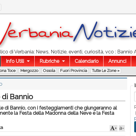
co di Verbania: News, Notizie, eventi, curiosità, vco : Bannio 
Info Utili
Rubriche
Calendario
Annunci
lona Toce
Mergozzo
Ossola
Fuori Provincia
Tutte Le Zone »
O
e di Bannio
ale di Bannio, con i festeggiamenti che giungeranno al
mente la Festa della Madonna della Neve e la Festa
a
a-
+