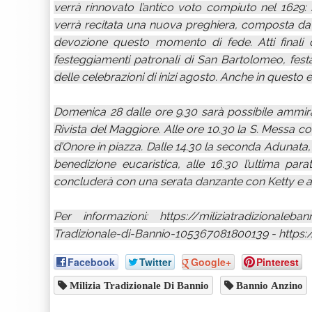
verrà rinnovato l’antico voto compiuto nel 1629: sa
verrà recitata una nuova preghiera, composta d
devozione questo momento di fede. Atti finali 
festeggiamenti patronali di San Bartolomeo, fest
delle celebrazioni di inizi agosto. Anche in questo e
Domenica 28 dalle ore 9.30 sarà possibile ammirare
Rivista del Maggiore. Alle ore 10.30 la S. Messa c
d’Onore in piazza. Dalle 14.30 la seconda Adunata, 
benedizione eucaristica, alle 16.30 l’ultima para
concluderà con una serata danzante con Ketty e a
Per informazioni: https://miliziatradizionaleb
Tradizionale-di-Bannio-105367081800139 - https:
Facebook
Twitter
Google+
Pinterest
Milizia Tradizionale Di Bannio
Bannio Anzino