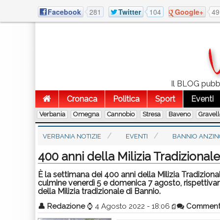
Facebook
281
Twitter
104
Google+
49
Il BLOG pubbli
Cronaca
Politica
Sport
Eventi
Verbania
Omegna
Cannobio
Stresa
Baveno
Gravel
VERBANIA NOTIZIE
EVENTI
BANNIO ANZIN
400 anni della Milizia Tradizional
È la settimana dei 400 anni della Milizia Tradizion
culmine venerdì 5 e domenica 7 agosto, rispettiva
della Milizia tradizionale di Bannio.
👤
Redazione
⌚
4 Agosto 2022 - 18:06
Comment