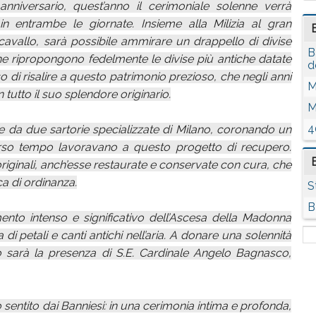
anniversario, quest’anno il cerimoniale solenne verrà
in entrambe le giornate. Insieme alla Milizia al gran
 cavallo, sarà possibile ammirare un drappello di divise
B
he ripropongono fedelmente le divise più antiche datate
d
di risalire a questo patrimonio prezioso, che negli anni
M
tutto il suo splendore originario.
M
4
ate da due sartorie specializzate di Milano, coronando un
erso tempo lavoravano a questo progetto di recupero.
riginali, anch’esse restaurate e conservate con cura, che
ca di ordinanza.
S
B
ento intenso e significativo dell’Ascesa della Madonna
di petali e canti antichi nell’aria. A donare una solennità
 sarà la presenza di S.E. Cardinale Angelo Bagnasco,
entito dai Banniesi: in una cerimonia intima e profonda,