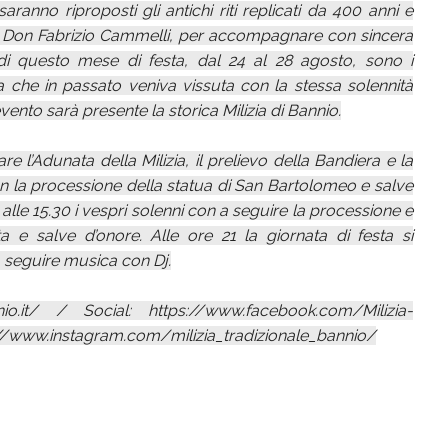
ranno riproposti gli antichi riti replicati da 400 anni e
a Don Fabrizio Cammelli, per accompagnare con sincera
di questo mese di festa, dal 24 al 28 agosto, sono i
a che in passato veniva vissuta con la stessa solennità
vento sarà presente la storica Milizia di Bannio.
 l’Adunata della Milizia, il prelievo della Bandiera e la
on la processione della statua di San Bartolomeo e salve
alle 15.30 i vespri solenni con a seguire la processione e
ta e salve d’onore. Alle ore 21 la giornata di festa si
 seguire musica con Dj.
annio.it/ / Social: https://www.facebook.com/Milizia-
//www.instagram.com/milizia_tradizionale_bannio/