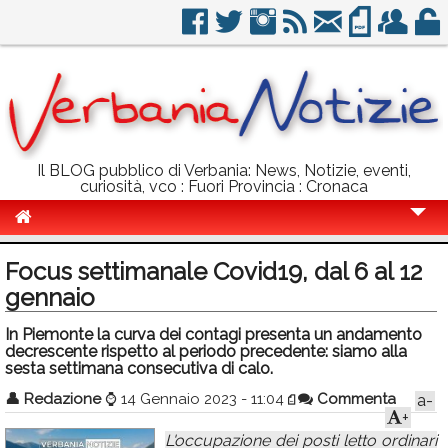
Il BLOG pubblico di Verbania: News, Notizie, eventi,
curiosità, vco : Fuori Provincia : Cronaca
Cronaca
Focus settimanale Covid19, dal 6 al 12
Politica
gennaio
Sport
In Piemonte la curva dei contagi presenta un andamento
decrescente rispetto al periodo precedente: siamo alla
Eventi
sesta settimana consecutiva di calo.
👤
Redazione
⌚
14 Gennaio 2023 - 11:04
Commenta
a-
Info Utili
+
Rubriche
L'occupazione dei posti letto ordinari