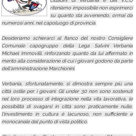
cittadini di Verbania e del V.C.O
riteniamo impossibile non esprimerci
Calendario
su quanto sta avvenendo, ormai da
Annunci
numerosi anni, nel capoluogo di provincia.
Desideriamo schierarci al fianco del nostro Consigliere
Comunale capogruppo della Lega Salvini Verbania
Michael Immovilli, rinforzando quanto da lui affermato in
merito alla considerazione di cui i giovani godono da parte
dell'amministrazione Marchionini.
Verbania, sfortunatamente, si dimostra sempre piú una
città ostile per i giovani: Gli under 30 non sono sostenuti
nel loro processo di integrazione nella vita lavorativa, le
possibilità di svagarsi in città sono praticamente nulle,
l'investimento in cultura è lacunoso, non sufficiente e
monocanale dal punto di vista politico.