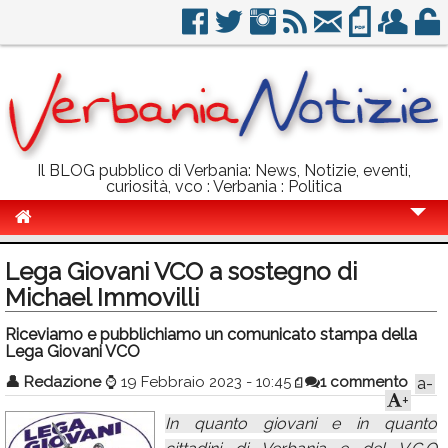
Il BLOG pubblico di Verbania: News, Notizie, eventi,
curiosità, vco : Verbania : Politica
Cronaca
Lega Giovani VCO a sostegno di
Politica
Michael Immovilli
Sport
Riceviamo e pubblichiamo un comunicato stampa della
Lega Giovani VCO
Eventi
👤
Redazione
⌚
19 Febbraio 2023 - 10:45
1 commento
a-
+
Info Utili
In quanto giovani e in quanto
Rubriche