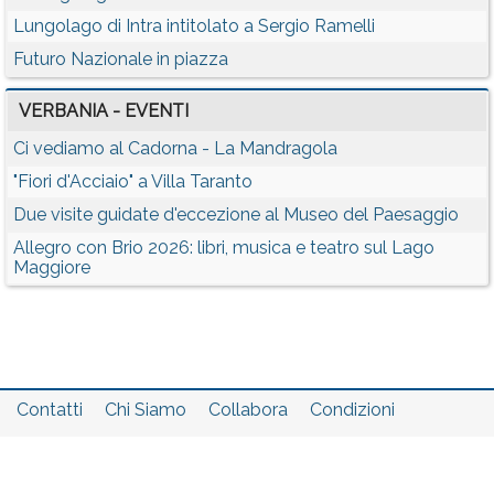
Lungolago di Intra intitolato a Sergio Ramelli
Futuro Nazionale in piazza
VERBANIA - EVENTI
Ci vediamo al Cadorna - La Mandragola
"Fiori d'Acciaio" a Villa Taranto
Due visite guidate d'eccezione al Museo del Paesaggio
Allegro con Brio 2026: libri, musica e teatro sul Lago
Maggiore
Contatti
Chi Siamo
Collabora
Condizioni
Privacy policy
Il network
Faq
Statistiche
Registrati
Accedi