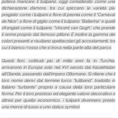
poteva mancare il tulipano, oggi considerato come una
dichiarazione d’amore, tra cui spiccano le varietà più
pregiate: come i tulipani a fiore di peonia come il “Carnaval
de Nice”; a fiore di giglio come il tulipano “Ballerina” e quelli
sfrangiati come il tulipano “Vincent van Gogh”, che prende
il nome proprio dal famoso pittore. È inoltre la gamma dei
colori presenti e risultano spettacolari gli accostamenti, tra
cui il bianco/rosso che si trova nella parte alta del parco.
Questi fiori, coltivati più di mille anni fa in Turchia,
arrivarono in Europa solo nel XVI secolo dal Kazakhistan
all’Olanda, passando dall’Impero Ottomano. Si ritiene che il
loro nome derivi dal termine turco “tullband”, tradotto in
italiano “turbante” proprio a causa della loro particolare
forma. Per il loro prezioso ed elegante valore decorativo e
altresì per quello economico, i tulipani divennero presto
una merce di lusso e uno status symbol.