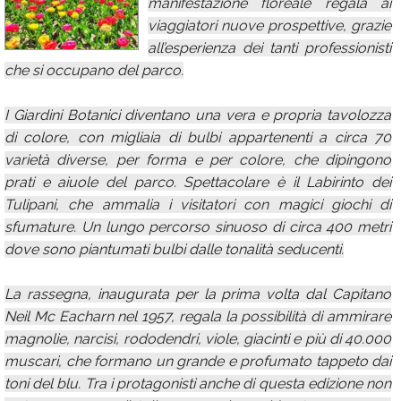
manifestazione floreale regala ai
Calendario
viaggiatori nuove prospettive, grazie
all’esperienza dei tanti professionisti
Annunci
che si occupano del parco.
I Giardini Botanici diventano una vera e propria tavolozza
di colore, con migliaia di bulbi appartenenti a circa 70
varietà diverse, per forma e per colore, che dipingono
prati e aiuole del parco. Spettacolare è il Labirinto dei
Tulipani, che ammalia i visitatori con magici giochi di
sfumature. Un lungo percorso sinuoso di circa 400 metri
dove sono piantumati bulbi dalle tonalità seducenti.
La rassegna, inaugurata per la prima volta dal Capitano
Neil Mc Eacharn nel 1957, regala la possibilità di ammirare
magnolie, narcisi, rododendri, viole, giacinti e più di 40.000
muscari, che formano un grande e profumato tappeto dai
toni del blu. Tra i protagonisti anche di questa edizione non