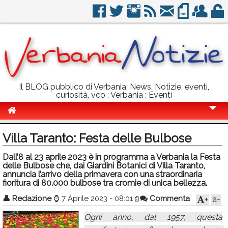
Il BLOG pubblico di Verbania: News, Notizie, eventi,
curiosità, vco : Verbania : Eventi
Cronaca
Villa Taranto: Festa delle Bulbose
Politica
Dall’8 al 23 aprile 2023 è in programma a Verbania la Festa
delle Bulbose che, dai Giardini Botanici di Villa Taranto,
Sport
annuncia l’arrivo della primavera con una straordinaria
fioritura di 80.000 bulbose tra cromie di unica bellezza.
Eventi
👤
Redazione
⌚
7 Aprile 2023 - 08:01
Commenta
a-
+
Info Utili
Ogni anno, dal 1957, questa
Rubriche