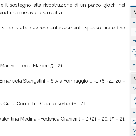
 e il sostegno alla ricostruzione di un parco giochi nel
indi una meravigliosa realtà.
P
te sono state davvero entusiasmanti, spesso tirate fino
L
F
A
I
V
 Manini – Tecla Manini 15 - 21
Emanuela Stangalini – Silvia Formaggio 0 -2 (8 -21; 20 –
M
I
s Giulia Cometti – Gaia Roserba 16 - 21
D
A
lentina Medina –Federica Granieri 1 – 2 (21 – 20; 15 – 21;
G
M