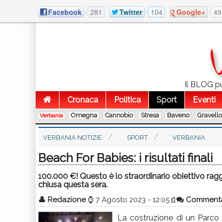
Facebook
281
Twitter
104
Google+
49
Il BLOG pu
Cronaca
Politica
Sport
Eventi
Omegna
Cannobio
Stresa
Baveno
Gravell
Verbania
VERBANIA NOTIZIE
SPORT
VERBANIA
Beach For Babies: i risultati finali
100.000 €! Questo è lo straordinario obiettivo ragg
chiusa questa sera.
👤
Redazione
⌚
7 Agosto 2023 - 12:05
Comment
La costruzione di un Parco Gio