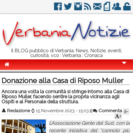
Il BLOG pubblico di Verbania: News, Notizie, eventi,
curiosità, vco : Verbania : Cronaca
Cronaca
Donazione alla Casa di Riposo Muller
Politica
Ancora una volta la comunità si stringe intorno alla Casa di
Riposo Muller, facendo sentire la propria vicinanza agli
Sport
Ospiti e al Personale della struttura.
Eventi
👤
Redazione
⌚
15 Novembre 2023 - 15:03
Commenta
a-
+
Info Utili
L’Associazione Gente del Sud, con la
Rubriche
recente iniziativa del “cannolo più