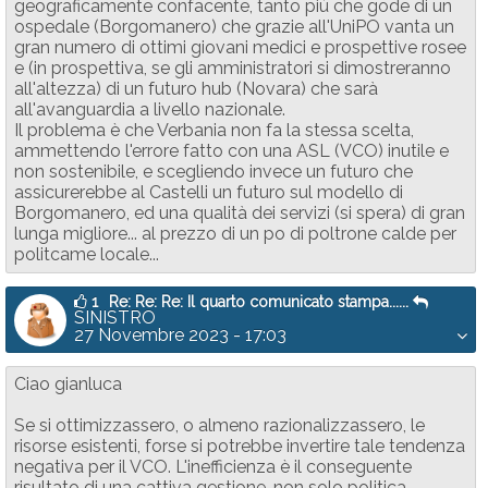
geograficamente confacente, tanto più che gode di un
ospedale (Borgomanero) che grazie all'UniPO vanta un
gran numero di ottimi giovani medici e prospettive rosee
e (in prospettiva, se gli amministratori si dimostreranno
all'altezza) di un futuro hub (Novara) che sarà
all'avanguardia a livello nazionale.
Il problema è che Verbania non fa la stessa scelta,
ammettendo l'errore fatto con una ASL (VCO) inutile e
non sostenibile, e scegliendo invece un futuro che
assicurerebbe al Castelli un futuro sul modello di
Borgomanero, ed una qualità dei servizi (si spera) di gran
lunga migliore... al prezzo di un po di poltrone calde per
politcame locale...
1
Re: Re: Re: Il quarto comunicato stampa......
SINISTRO
27 Novembre 2023 - 17:03
Ciao gianluca
Se si ottimizzassero, o almeno razionalizzassero, le
risorse esistenti, forse si potrebbe invertire tale tendenza
negativa per il VCO. L'inefficienza è il conseguente
risultato di una cattiva gestione, non solo politica.