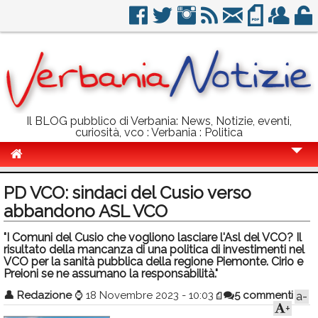
Il BLOG pubblico di Verbania: News, Notizie, eventi,
curiosità, vco : Verbania : Politica
Cronaca
PD VCO: sindaci del Cusio verso
Politica
abbandono ASL VCO
Sport
"I Comuni del Cusio che vogliono lasciare l'Asl del VCO? Il
risultato della mancanza di una politica di investimenti nel
Eventi
VCO per la sanità pubblica della regione Piemonte. Cirio e
Preioni se ne assumano la responsabilità."
Info Utili
👤
Redazione
⌚
18 Novembre 2023 - 10:03
5 commenti
a-
+
Rubriche