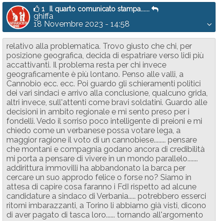
1
Il quarto comunicato stampa......
ghiffa
18 Novembre 2023 - 14:58
relativo alla problematica. Trovo giusto che chi, per
posizione geografica, decida di espatriare verso lidi più
accattivanti. Il problema resta per chi invece
geograficamente è più lontano. Penso alle valli, a
Cannobio ecc. ecc. Poi guardo gli schieramenti politici
dei vari sindaci e arrivo alla conclusione, qualcuno grida,
altri invece, sull'attenti come bravi soldatini. Guardo alle
decisioni in ambito regionale e mi sento preso per i
fondelli. Vedo il sorriso poco intelligente di preioni e mi
chiedo come un verbanese possa votare lega, a
maggior ragione il voto di un cannobiese........ pensare
che montani e compagnia godano ancora di credibilità
mi porta a pensare di vivere in un mondo parallelo.......
addirittura immovilli ha abbandonato la barca per
cercare un suo approdo felice o forse no? Siamo in
attesa di capire cosa faranno i FdI rispetto ad alcune
candidature a sindaco di Verbania..... potrebbero esserci
ritorni imbarazzanti, a Torino li abbiamo già visti, dicono
di aver pagato di tasca loro...... tornando all'argomento