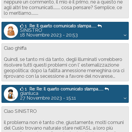
neppure un commento, il mio è il primo, ne a questo ne
agli altri tre comunicati........ cosa pensare? Semplice, ce
lo meritiamo........
1
Re: Il quarto comunicato stampa......
SINISTRO
18 Novembre 2023 - 20:53
Ciao ghiffa
Quindi, se tanto mi dà tanto, degli illuminati vorrebbero
risolvere tutti questi problemi con l' esternalizzazione
geopolitica: dopo la fallita annessione meneghina ora ci
riprovano con la secessione a favore del novarese...
1
Re: Re: Il quarto comunicato stampa......
gianluca
27 Novembre 2023 - 15:11
Ciao SINISTRO
il problema non è tanto che, giustamente, molti comuni
del Cusio trovano naturale stare nell'ASL a loro più