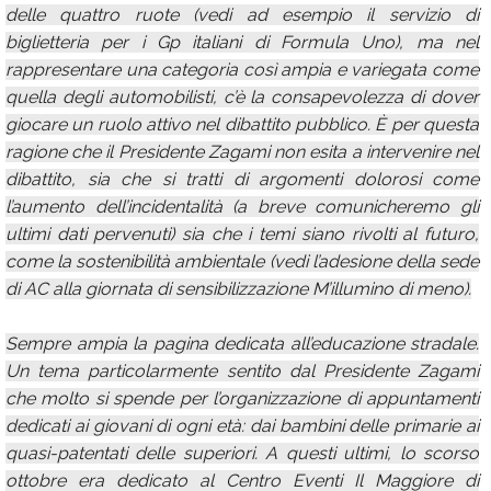
delle quattro ruote (vedi ad esempio il servizio di
biglietteria per i Gp italiani di Formula Uno), ma nel
rappresentare una categoria così ampia e variegata come
quella degli automobilisti, c’è la consapevolezza di dover
giocare un ruolo attivo nel dibattito pubblico. È per questa
ragione che il Presidente Zagami non esita a intervenire nel
dibattito, sia che si tratti di argomenti dolorosi come
l’aumento dell’incidentalità (a breve comunicheremo gli
ultimi dati pervenuti) sia che i temi siano rivolti al futuro,
come la sostenibilità ambientale (vedi l’adesione della sede
di AC alla giornata di sensibilizzazione M’illumino di meno).
Sempre ampia la pagina dedicata all’educazione stradale.
Un tema particolarmente sentito dal Presidente Zagami
che molto si spende per l’organizzazione di appuntamenti
dedicati ai giovani di ogni età: dai bambini delle primarie ai
quasi-patentati delle superiori. A questi ultimi, lo scorso
ottobre era dedicato al Centro Eventi Il Maggiore di