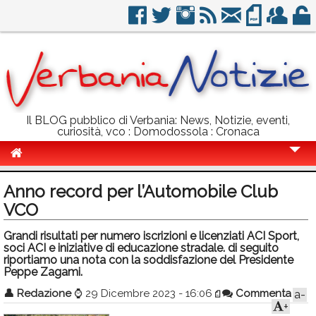
Il BLOG pubblico di Verbania: News, Notizie, eventi,
curiosità, vco : Domodossola : Cronaca
Cronaca
Anno record per l’Automobile Club
Politica
VCO
Sport
Grandi risultati per numero iscrizioni e licenziati ACI Sport,
soci ACI e iniziative di educazione stradale. di seguito
Eventi
riportiamo una nota con la soddisfazione del Presidente
Peppe Zagami.
Info Utili
👤
Redazione
⌚
29 Dicembre 2023 - 16:06
Commenta
a-
+
Rubriche