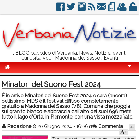
Il BLOG pubblico di Verbania: News, Notizie, eventi,
curiosità, vco : Madonna del Sasso : Eventi
Cronaca
Minatori del Suono Fest 2024
Politica
È in arrivo Minatori del Suono Fest 2024 e sarà (ancora)
bellissimo. MDS è il festival diffuso completamente
Sport
gratuito a Madonna del Sasso (VB), Comune che poggia
sul granito bianco e abbraccia dall’alto dei suoi 696 metri
Eventi
tutto il lago d’Orta, in Piemonte, con una vista mozzafiato.
Info Utili
👤
Redazione
⌚
20 Giugno 2024 - 16:06
Commenta
a-
+
Rubriche