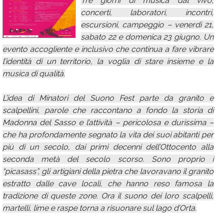
Tre giorni di musica dal vivo,
concerti, laboratori, incontri,
Calendario
escursioni, campeggio – venerdì 21,
Annunci
sabato 22 e domenica 23 giugno. Un
evento accogliente e inclusivo che continua a fare vibrare
l’identità di un territorio, la voglia di stare insieme e la
musica di qualità.
L’idea di Minatori del Suono Fest parte da granito e
scalpellini, parole che raccontano a fondo la storia di
Madonna del Sasso e l’attività – pericolosa e durissima –
che ha profondamente segnato la vita dei suoi abitanti per
più di un secolo, dai primi decenni dell’Ottocento alla
seconda metà del secolo scorso. Sono proprio i
“picasass”, gli artigiani della pietra che lavoravano il granito
estratto dalle cave locali, che hanno reso famosa la
tradizione di queste zone. Ora il suono dei loro scalpelli,
martelli, lime e raspe torna a risuonare sul lago d’Orta.