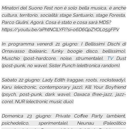
Minatori del Suono Fest non è solo bella musica, è anche
cultura, territorio, socialità: stage Santuario, stage Foresta,
Parco Giulini, Agorà. Cosa è stato e cosa sarà MDS?
https://youtu.be/aPhtNClLYFI?si=o6D6GpZYOL05gFPV
In programma venerdì 21 giugno: I Bellissimi Dischi di
Ornavasso (balearic, funky boogie disco, bellissimo),
Muschio (post-hardcore, noise, strumentale),
TV
Dust
(post-punk, no wave), Sister Punch (elettronica random).
Sabato 22 giugno: Lady Edith (raggae, roots, rocksteady),
Karu (electronic, contemporary jazz), Kill Your Boyfriend
(psych, post-punk, dark wave), Oaxaca (free-jazz, jazz-
core), NUR (electronic music duo).
Domenica 23 giugno: Private Coffee Party (ambient,
psichedelico, sperimentale), Neunau (Paleolitico