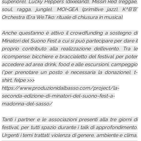
superiore), Lucky Peppers (dixieland), Missin Red (reggae,
soul, ragga, jungle), MOI•GEA (primitive jazz), K^B°B°
Orchestra (Era We.Tiko: rituale di chiusura in musica).
Anche quest’anno è attivo il crowdfunding a sostegno di
Minatori del Suono Fest a cui si può partecipare per dare il
proprio contributo alla realizzazione dell’evento. Tra le
ricompense: bicchiere e braccialetto del festival per poter
accedere ad area drink, food e alle escursioni, campeggio
(*per prenotare un posto è necessaria la donazione), t-
shirt, felpe >>>
https://www.produzionidalbasso.com/project/la-
seconda-edizione-di-minatori-del-suono-fest-a-
madonna-del-sasso/
Tanti i partner e le associazioni presenti alla tre giorni di
festival, per tutti spazio durante i talk di approfondimento.
Urgenti i temi trattati: violenza di genere, ambiente e clima,