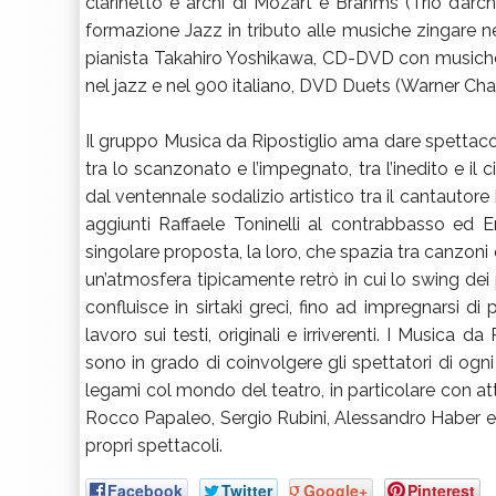
clarinetto e archi di Mozart e Brahms (Trio d’arc
formazione Jazz in tributo alle musiche zingare nel
pianista Takahiro Yoshikawa, CD-DVD con musiche d
nel jazz e nel 900 italiano, DVD Duets (Warner Cha
Il gruppo Musica da Ripostiglio ama dare spettacol
tra lo scanzonato e l’impegnato, tra l’inedito e il 
dal ventennale sodalizio artistico tra il cantautore 
aggiunti Raffaele Toninelli al contrabbasso ed Em
singolare proposta, la loro, che spazia tra canzoni o
un’atmosfera tipicamente retrò in cui lo swing dei p
confluisce in sirtaki greci, fino ad impregnarsi d
lavoro sui testi, originali e irriverenti. I Musica
sono in grado di coinvolgere gli spettatori di ogni
legami col mondo del teatro, in particolare con atto
Rocco Papaleo, Sergio Rubini, Alessandro Haber e 
propri spettacoli.
Facebook
Twitter
Google+
Pinterest