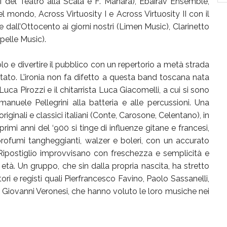
hi del Teatro alla Scala e F. Manara), Ebairav Ensemble,
 mondo, Across Virtuosity I e Across Virtuosity II con il
all’Ottocento ai giorni nostri (Limen Music), Clarinetto
pelle Music).
o e divertire il pubblico con un repertorio a metà strada
citato. L’ironia non fa difetto a questa band toscana nata
Luca Pirozzi e il chitarrista Luca Giacomelli, a cui si sono
anuele Pellegrini alla batteria e alle percussioni. Una
riginali e classici italiani (Conte, Carosone, Celentano), in
rimi anni del ‘900 si tinge di influenze gitane e francesi,
i profumi tangheggianti, walzer e boleri, con un accurato
 da Ripostiglio improvvisano con freschezza e semplicità e
 età. Un gruppo, che sin dalla propria nascita, ha stretto
ri e registi quali Pierfrancesco Favino, Paolo Sassanelli,
Giovanni Veronesi, che hanno voluto le loro musiche nei