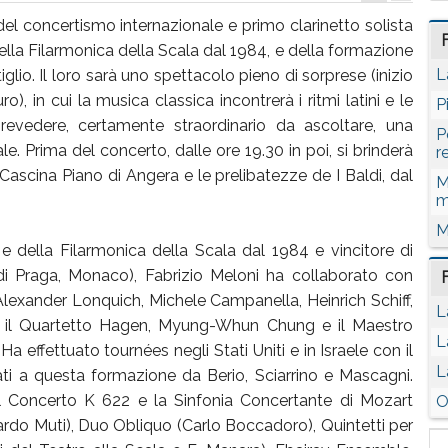
l concertismo internazionale e primo clarinetto solista
ella Filarmonica della Scala dal 1984, e della formazione
L
io. Il loro sarà uno spettacolo pieno di sorprese (inizio
ro), in cui la musica classica incontrerà i ritmi latini e le
P
evedere, certamente straordinario da ascoltare, una
P
e. Prima del concerto, dalle ore 19.30 in poi, si brinderà
r
da Cascina Piano di Angera e le prelibatezze de I Baldi, dal
M
m
M
 e della Filarmonica della Scala dal 1984 e vincitore di
 di Praga, Monaco), Fabrizio Meloni ha collaborato con
 Alexander Lonquich, Michele Campanella, Heinrich Schiff,
L
lo, il Quartetto Hagen, Myung-Whun Chung e il Maestro
L
Ha effettuato tournées negli Stati Uniti e in Israele con il
L
ati a questa formazione da Berio, Sciarrino e Mascagni.
i: il Concerto K 622 e la Sinfonia Concertante di Mozart
O
ardo Muti), Duo Obliquo (Carlo Boccadoro), Quintetti per