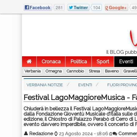
Facebook
281
Twitter
104
Google+
49
Il BLOG pubbli
Cronaca
Politica
Sport
Eventi
Verbania
Omegna
Cannobio
Stresa
Baveno
Gravel
VERBANIA NOTIZIE
EVENTI
FUORI PROVIN
Festival LagoMaggioreMusica - F
Chiuderà in bellezza il Festival LagoMaggioreMus
dalla Fondazione Gioventù Musicale d’Italia sulle d
edizione, il Chiostro di Palazzo Perabò di Cerro d
evento davvero imperdibile, ovvero il concerto di F
👤
Redazione
⌚
23 Agosto 2024 - 18:06
Commen