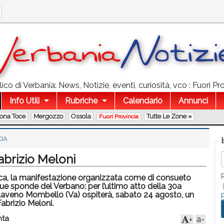
co di Verbania: News, Notizie, eventi, curiosità, vco : Fuori Pro
Info Utili
Rubriche
Calendario
Annunci
lona Toce
Mergozzo
Ossola
Tutte Le Zone »
Fuori Provincia
CIA
abrizio Meloni
ica, la manifestazione organizzata come di consueto
ue sponde del Verbano: per l’ultimo atto della 30a
i Laveno Mombello (Va) ospiterà, sabato 24 agosto, un
abrizio Meloni.
ta
a-
+