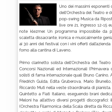
Uno dei massimi esponenti de
dell’Orchestra del Teatro e d
pop-swing Musica da Ripostigl
live ore 21, ingresso 12-15 eu
note klezmer. Un programma impossibile da pr
scaletta dissacrante, ironica e musicalmente genial
ai 30 anni del festival con i vini offerti dall’azien
forno alla cantina di Laveno.
Primo clarinetto solista dell’Orchestra del Teatro
Concorsi Nazionali ed Internazionali (Primavera
solisti di fama internazionale quali Bruno Canino,
Friedrich Gulda, Edita Gruberova, Mario Brunel
Riccardo Muti nella veste straordinaria di pianista. 
Quintetto a Fiati Italiano, eseguendo brani dedic
Meloni ha all’attivo diversi progetti discografic
(Orchestra Filarmonica della Scala diretta da Ricc