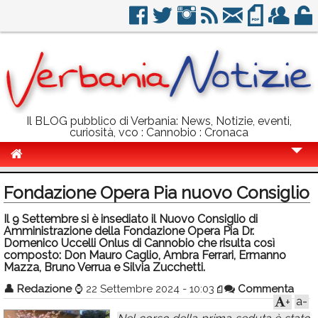
Il BLOG pubblico di Verbania: News, Notizie, eventi,
curiosità, vco : Cannobio : Cronaca
Cronaca
Fondazione Opera Pia nuovo Consiglio
Politica
Il 9 Settembre si è insediato il Nuovo Consiglio di
Amministrazione della Fondazione Opera Pia Dr.
Sport
Domenico Uccelli Onlus di Cannobio che risulta così
composto: Don Mauro Caglio, Ambra Ferrari, Ermanno
Eventi
Mazza, Bruno Verrua e Silvia Zucchetti.
Info Utili
👤
Redazione
⌚
22 Settembre 2024 - 10:03
Commenta
a-
+
Rubriche