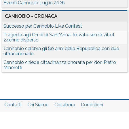
Eventi Cannobio Luglio 2026
CANNOBIO - CRONACA
Successo per Cannobio Live Contest
Tragedia agli Orridi di Sant'Anna: trovato senza vita il
24enne disperso
Cannobio celebra gli 80 anni della Repubblica con due
ultracenenarie
Cannobio chiede cittadinanza onoraria per don Pietro
Minoretti
Contatti
Chi Siamo
Collabora
Condizioni
Privacy policy
Il network
Faq
Statistiche
Registrati
Accedi