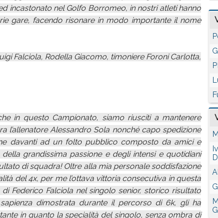
 ed incastonato nel Golfo Borromeo, in nostri atleti hanno
rie gare, facendo risonare in modo importante il nome
P
G
uigi Falciola, Rodella Giacomo, timoniere Foroni Carlotta,
P
L
F
anche in questo Campionato, siamo riusciti a mantenere
hiara l’allenatore Alessandro Sola nonché capo spedizione
M
ne davanti ad un folto pubblico composto da amici e
I
o della grandissima passione e degli intensi e quotidiani
D
isultato di squadra! Oltre alla mia personale soddisfazione
A
alità del 4x, per me l’ottava vittoria consecutiva in questa
G
di Federico Falciola nel singolo senior, storico risultato
M
 sapienza dimostrata durante il percorso di 6k, gli ha
G
ante in quanto la specialità del singolo, senza ombra di