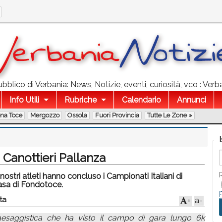
bblico di Verbania: News, Notizie, eventi, curiosità, vco : Verba
Info Utili
Rubriche
Calendario
Annunci
ona Toce
Mergozzo
Ossola
Fuori Provincia
Tutte Le Zone »
la Canottieri Pallanza
 nostri atleti hanno concluso i Campionati Italiani di
casa di Fondotoce.
ta
a-
+
aesaggistica che ha visto il campo di gara lungo 6k