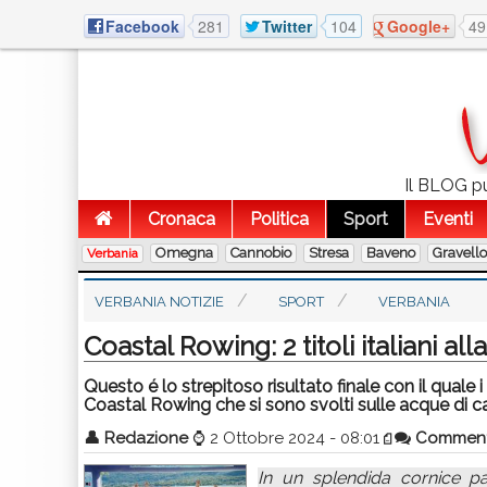
Facebook
281
Twitter
104
Google+
49
Il BLOG pu
Cronaca
Politica
Sport
Eventi
Omegna
Cannobio
Stresa
Baveno
Gravell
Verbania
VERBANIA NOTIZIE
SPORT
VERBANIA
Coastal Rowing: 2 titoli italiani al
Questo é lo strepitoso risultato finale con il quale i
Coastal Rowing che si sono svolti sulle acque di 
👤
Redazione
⌚
2 Ottobre 2024 - 08:01
Commen
In un splendida cornice p