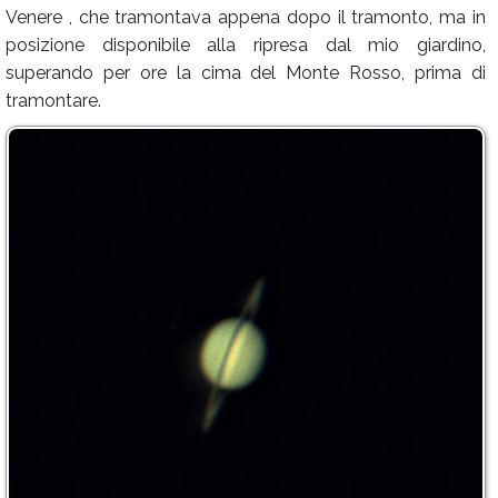
Venere , che tramontava appena dopo il tramonto, ma in
posizione disponibile alla ripresa dal mio giardino,
superando per ore la cima del Monte Rosso, prima di
tramontare.