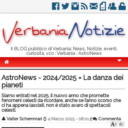
Il BLOG pubblico di Verbania: News, Notizie, eventi,
curiosità, vco : Verbania : AstroNews
Cronaca
AstroNews - 2024/2025 = La danza dei
Politica
pianeti
Sport
Siamo entrati nel 2025, il nuovo anno che promette
fenomeni celesti da ricordare, anche se l’anno scorso che
Eventi
ci ha appena lasciati, non è stato avaro di spettacoli
celesti.
Info Utili
👤
Valter Schemmari
⌚
4 Marzo 2025 - 08:01
Commenta
a-
+
Rubriche