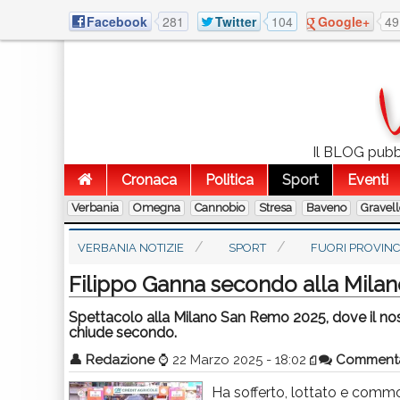
Facebook
281
Twitter
104
Google+
49
Il BLOG pubbli
Cronaca
Politica
Sport
Eventi
Verbania
Omegna
Cannobio
Stresa
Baveno
Gravel
VERBANIA NOTIZIE
SPORT
FUORI PROVINC
Filippo Ganna secondo alla Mila
Spettacolo alla Milano San Remo 2025, dove il no
chiude secondo.
👤
Redazione
⌚
22 Marzo 2025 - 18:02
Comment
Ha sofferto, lottato e comm