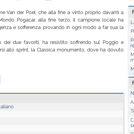
e Van der Poel, che alla fine a vinto proprio davanti a
ondo Pogacar, alla fine terzo, il campione locale ha
L
igenza e sofferenza, provando in ogni modo a far sua la
P
P
 dei due favoriti, ha resistito soffrendo sul Poggio e
r
arsi allo sprint, la Classica monumento, dove ha dovuto
M
m
M
N
A
taliano
T
C
s