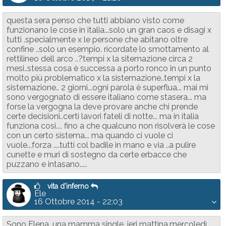
questa sera penso che tutti abbiano visto come
funzionano le cose in italia...solo un gran caos e disagi x
tutti .specialmente x le persone che abitano oltre
confine ..solo un esempio. ricordate lo smottamento al
rettilineo dell arco ..?tempi x la sitemazione circa 2
mesi..stessa cosa è successa a porto ronco in un punto
molto più problematico x la sistemazione..tempi x la
sistemazione.. 2 giorni...ogni parola è superflua... mai mi
sono vergognato di essere italiano come stasera... ma
forse la vergogna la deve provare anche chi prende
certe decisioni..certi lavori fateli di notte... ma in italia
funziona cosi.... fino a che qualcuno non risolverà le cose
con un certo sistema... ma quando ci vuole ci
vuole...forza ....tutti col badile in mano e via ..a pulire
cunette e muri di sostegno da certe erbacce che
puzzano e intasano.....
vita d'inferno
Ele
16 Ottobre 2014 - 22:03
Sono Elena, una mamma single, ieri mattina,mercoledì,