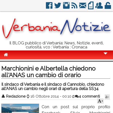
Il BLOG pubblico di Verbania: News, Notizie, eventi,
curiosità, vco : Verbania : Cronaca
Cronaca
Marchionini e Albertella chiedono
Politica
all'ANAS un cambio di orario
Sport
Il sindaco di Verbania e il sindaco di Cannobio, chiedono
all'ANAS un cambio negli orari di apertura della SS34
Eventi
👤
Redazione
⌚
16 Ottobre 2014 - 00:10
4 commenti
a-
+
Info Utili
Con un post sul proprio profilo
Rubriche