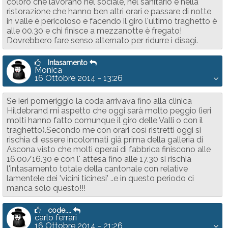
coloro che lavorano nel sociale, nel sanitario e nella
ristorazione che hanno ben altri orari e passare di notte
in valle è pericoloso e facendo il giro l'ultimo traghetto è
alle 00.30 e chi finisce a mezzanotte è fregato!
Dovrebbero fare senso alternato per ridurre i disagi.
Intasamento
Monica
16 Ottobre 2014 - 13:26
Se ieri pomeriggio la coda arrivava fino alla clinica
Hildebrand mi aspetto che oggi sarà molto peggio (ieri
molti hanno fatto comunque il giro delle Valli o con il
traghetto).Secondo me con orari così ristretti oggi si
rischia di essere incolonnati già prima della galleria di
Ascona visto che molti operai di fabbrica finiscono alle
16.00/16.30 e con l' attesa fino alle 17.30 si rischia
l'intasamento totale della cantonale con relative
lamentele dei 'vicini ticinesi' ..e in questo periodo ci
manca solo questo!!!
code....
carlo ferrari
16 Ottobre 2014 - 21:26