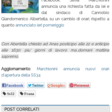
Facebook, Silvia Marchionini
annuncia una richiesta fatta da lei e
Calendario
dal sindaco di Cannobio
Annunci
Giandomenico Albertella, su un cambio di orari, rispetto a
quanto
annunciato ieri pomeriggio
Con Abertella chiesto ad Anas posticipo alle 22 e anticipo
alle 1630: piu' giorni di lavoro ma..domani mattina
sapremo.
Aggiornamento
:
Marchionini annuncia nuovi orari
d'apertura della SS34
Facebook
Twitter
Google+
Pinterest
Ss32
Frana
POST CORRELATI