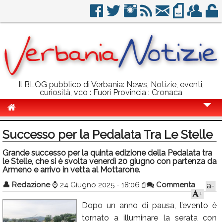
Il BLOG pubblico di Verbania: News, Notizie, eventi,
curiosità, vco : Fuori Provincia : Cronaca
Cronaca
Successo per la Pedalata Tra Le Stelle
Politica
Grande successo per la quinta edizione della Pedalata tra
le Stelle, che si è svolta venerdì 20 giugno con partenza da
Sport
Armeno e arrivo in vetta al Mottarone.
Eventi
👤
Redazione
⌚
24 Giugno 2025 - 18:06
Commenta
a-
+
Info Utili
Dopo un anno di pausa, l’evento è
Rubriche
tornato a illuminare la serata con