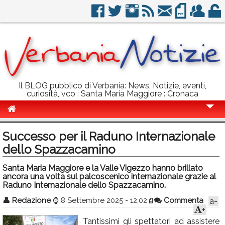
Il BLOG pubblico di Verbania: News, Notizie, eventi,
curiosità, vco : Santa Maria Maggiore : Cronaca
Cronaca
Successo per il Raduno Internazionale
Politica
dello Spazzacamino
Sport
Santa Maria Maggiore e la Valle Vigezzo hanno brillato
ancora una volta sul palcoscenico internazionale grazie al
Eventi
Raduno Internazionale dello Spazzacamino.
👤
Redazione
⌚
8 Settembre 2025 - 12:02
Commenta
a-
Info Utili
+
Rubriche
Tantissimi gli spettatori ad assistere