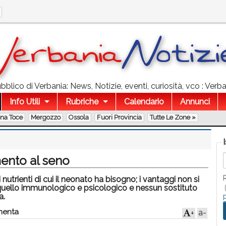
blico di Verbania: News, Notizie, eventi, curiosità, vco : Verba
Info Utili
Rubriche
Calendario
Annunci
ona Toce
Mergozzo
Ossola
Fuori Provincia
Tutte Le Zone »
mento al seno
 i nutrienti di cui il neonato ha bisogno; i vantaggi non si
 quello immunologico e psicologico e nessun sostituto
a.
enta
a-
+