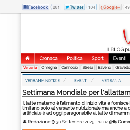
Facebook
281
Twitter
104
Google+
49
Il BLOG pub
Cronaca
Politica
Sport
Eventi
Omegna
Cannobio
Stresa
Baveno
Gravell
Verbania
VERBANIA NOTIZIE
EVENTI
VERBANIA
Settimana Mondiale per l'allatta
Il latte materno è l’alimento di inizio vita e fornisce
limitano solo al versante nutrizionale ma anche a
artificiale è ad oggi paragonabile al latte di mamm
👤
Redazione
⌚
30 Settembre 2025 - 12:02
Comm