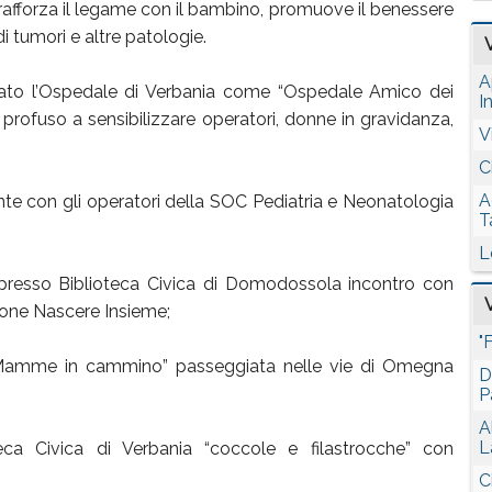
 rafforza il legame con il bambino, promuove il benessere
 di tumori e altre patologie.
A
icato l’Ospedale di Verbania come “Ospedale Amico dei
I
 profuso a sensibilizzare operatori, donne in gravidanza,
V
C
A
nte con gli operatori della SOC Pediatria e Neonatologia
T
L
” presso Biblioteca Civica di Domodossola incontro con
ione Nascere Insieme;
"
0 “Mamme in cammino” passeggiata nelle vie di Omegna
D
P
A
L
eca Civica di Verbania “coccole e filastrocche” con
C