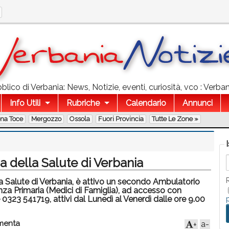
lico di Verbania: News, Notizie, eventi, curiosità, vco : Verba
Info Utili
Rubriche
Calendario
Annunci
ona Toce
Mergozzo
Ossola
Fuori Provincia
Tutte Le Zone »
 della Salute di Verbania
 Salute di Verbania, è attivo un secondo Ambulatorio
tenza Primaria (Medici di Famiglia), ad accesso con
0323 541719, attivi dal Lunedì al Venerdì dalle ore 9.00
enta
a-
+