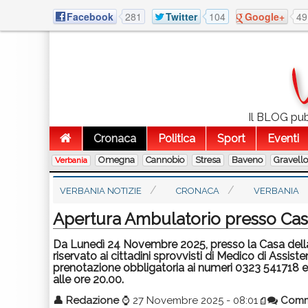
Facebook
281
Twitter
104
Google+
49
Il BLOG pubb
Cronaca
Politica
Sport
Eventi
Omegna
Cannobio
Stresa
Baveno
Gravell
Verbania
VERBANIA NOTIZIE
CRONACA
VERBANIA
Apertura Ambulatorio presso Casa
Da Lunedì 24 Novembre 2025, presso la Casa della
riservato ai cittadini sprovvisti di Medico di Assis
prenotazione obbligatoria ai numeri 0323 541718 e 
alle ore 20.00.
👤
Redazione
⌚
27 Novembre 2025 - 08:01
Comm