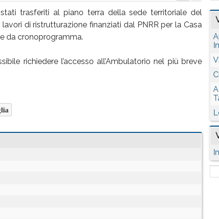
ati trasferiti al piano terra della sede territoriale del
 lavori di ristrutturazione finanziati dal PNRR per la Casa
A
me da cronoprogramma.
I
V
sibile richiedere l’accesso all’Ambulatorio nel più breve
C
A
T
lia
L
I