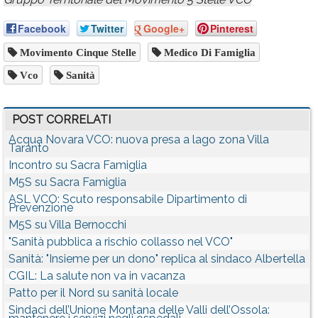
Facebook
Twitter
Google+
Pinterest
Movimento Cinque Stelle
Medico Di Famiglia
Vco
Sanità
POST CORRELATI
Acqua Novara VCO: nuova presa a lago zona Villa
Taranto
Incontro su Sacra Famiglia
M5S su Sacra Famiglia
ASL VCO: Scuto responsabile Dipartimento di
Prevenzione
M5S su Villa Bernocchi
"Sanità pubblica a rischio collasso nel VCO"
Sanità: "Insieme per un dono" replica al sindaco Albertella
CGIL: La salute non va in vacanza
Patto per il Nord su sanità locale
Sindaci dell’Unione Montana delle Valli dell’Ossola: