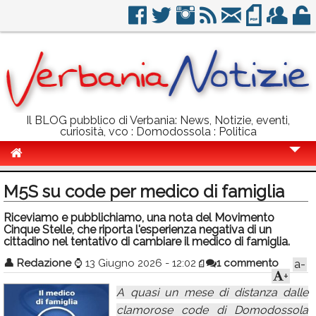
Il BLOG pubblico di Verbania: News, Notizie, eventi,
curiosità, vco : Domodossola : Politica
Cronaca
M5S su code per medico di famiglia
Politica
Riceviamo e pubblichiamo, una nota del Movimento
Cinque Stelle, che riporta l'esperienza negativa di un
Sport
cittadino nel tentativo di cambiare il medico di famiglia.
Eventi
👤
Redazione
⌚
13 Giugno 2026 - 12:02
1 commento
a-
+
Info Utili
A quasi un mese di distanza dalle
Rubriche
clamorose code di Domodossola