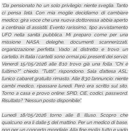
“Da pensionato ho un solo privilegio: niente sveglia. Tanto
ci pensa l’età. Con mia moglie decidiamo di cambiare
medico: gira voce che una nuova dottoressa abbia aperto
a centinaia di assistiti. Evento rarissimo, tipo avvistamento
UFO nella sanità pubblica. Mi preparo come per una
missione NASA: deleghe, documenti scannerizzati,
organizzazione perfetta. Vado al distretto e trovo un
cartello. In Italia i cartelli sono ormai più presenti dei servizi.
Venerdì 15/05/2026 alle 8:10 trovo già una folla. “Chi è
l’ultimo?” chiedo. “Tutti!”, rispondono. Sala d’attesa ASL:
l’unico cabaret gratuito rimasto. Alle 8:30 l’annuncio: niente
cambi medico, ripassare lunedì. Però era scritto sul sito.
Torno a casa e provo online: SPID, CIE, codici, password.
Risultato? “Nessun posto disponibile”.
Lunedì 18/05/2026 torno alle 8. Illuso. Scopro che
qualcuno era lì dalle 5 del mattino. Per un medico di base,
non per un concerto mondiale. Alla fine mollo tutto e vado