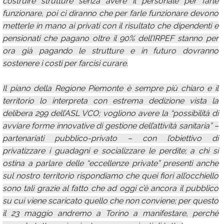
costruire strutture senza avere il personale per farle
funzionare, poi ci diranno che per farle funzionare devono
metterle in mano ai privati con il risultato che dipendenti e
pensionati che pagano oltre il 90% dell’IRPEF stanno per
ora già pagando le strutture e in futuro dovranno
sostenere i costi per farcisi curare.
Il piano della Regione Piemonte è sempre più chiaro e il
territorio lo interpreta con estrema dedizione vista la
delibera 299 dell’ASL VCO; vogliono avere la “possibilità di
avviare forme innovative di gestione dell’attività sanitaria” –
partenariati pubblico-privato – con l’obiettivo di
privatizzare i guadagni e socializzare le perdite; a chi si
ostina a parlare delle “eccellenze private” presenti anche
sul nostro territorio rispondiamo che quei fiori all’occhiello
sono tali grazie al fatto che ad oggi c’è ancora il pubblico
su cui viene scaricato quello che non conviene; per questo
il 23 maggio andremo a Torino a manifestare, perché