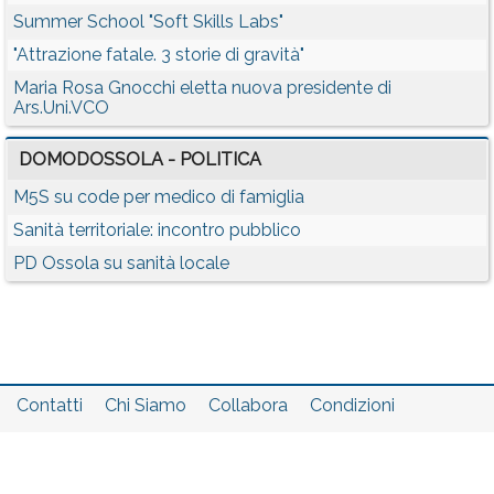
Summer School "Soft Skills Labs"
"Attrazione fatale. 3 storie di gravità"
Maria Rosa Gnocchi eletta nuova presidente di
Ars.Uni.VCO
DOMODOSSOLA - POLITICA
M5S su code per medico di famiglia
Sanità territoriale: incontro pubblico
PD Ossola su sanità locale
Contatti
Chi Siamo
Collabora
Condizioni
Privacy policy
Il network
Faq
Statistiche
Registrati
Accedi