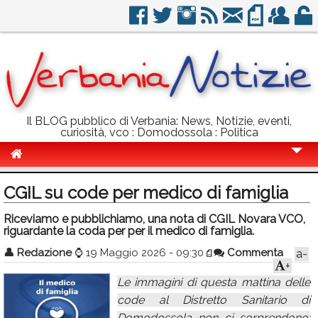
Il BLOG pubblico di Verbania: News, Notizie, eventi,
curiosità, vco : Domodossola : Politica
Cronaca
CGIL su code per medico di famiglia
Politica
Riceviamo e pubblichiamo, una nota di CGIL Novara VCO,
riguardante la coda per per il medico di famiglia.
Sport
👤
Redazione
⌚
19 Maggio 2026 - 09:30
Commenta
a-
Eventi
+
Le immagini di questa mattina delle
Info Utili
code al Distretto Sanitario di
Rubriche
Domodossola non ci sorprendono: