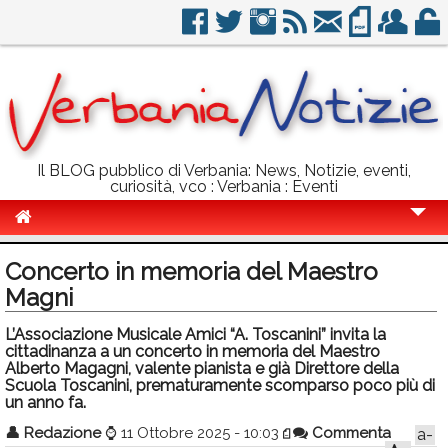
Il BLOG pubblico di Verbania: News, Notizie, eventi,
curiosità, vco : Verbania : Eventi
Cronaca
Concerto in memoria del Maestro
Politica
Magni
Sport
L’Associazione Musicale Amici “A. Toscanini” invita la
cittadinanza a un concerto in memoria del Maestro
Eventi
Alberto Magagni, valente pianista e già Direttore della
Scuola Toscanini, prematuramente scomparso poco più di
un anno fa.
Info Utili
👤
Redazione
⌚
11 Ottobre 2025 - 10:03
Commenta
a-
Rubriche