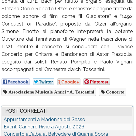
Sonata di C.P.E. Bach per flauto e organo, eseguita da
Stefano Gori e Roberto Olzer, e maestose pagine tratte da
colonne sonore di film, come “Il Gladiatore” e “1492
Conquest of Paradise”, proposte da Olzer all’organo.
Simone Finotto al pianoforte interpreterà la potente
Ouverture dal Tannhäuser di Wagner nella trascrizione di
Liszt, mentre il concerto si concluderà con il vivace
Concerto per Chitarra e Bandoneon di Astor Piazzolla,
eseguito dai solisti Renato Pompilio e Paolo Vignani
accompagnati dall’Orchestra d’archi Toscanini.
Facebook
Twitter
Google+
Pinterest
Associazione Musicale Amici “A. Toscanini
Concerto
POST CORRELATI
Appuntamenti a Madonna del Sasso
Eventi Cannero Riviera Agosto 2026
Concerto all'alba al Belvedere di Quarna Sopra