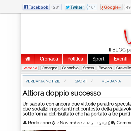
Facebook
281
Twitter
104
Google+
49
Il BLOG pu
Cronaca
Politica
Sport
Eventi
Omegna
Cannobio
Stresa
Baveno
Gravell
Verbania
VERBANIA NOTIZIE
SPORT
VERBANIA
Altiora doppio successo
Un sabato con ancora due vittorie peraltro specular
due sodalizi importanti nel contesto della pallavo
sottoforma del risultato che ha portato a tre punti 
👤
Redazione
⌚
2 Novembre 2025 - 15:03
Comme