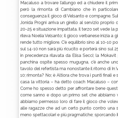
Macaluso a trovare l’allungo ed a chiudere il pri
però la rimonta di Cambiano che in particolare
conseguenza il gioco di Velsanto e compagne. Sul
Jonida Progni arriva un girello al servizio proprio
20-25 e situazione impattata. Il terzo set vede la pa
rileva Noelia Velsanto; il gioco verbanese inizia a 
rende tutto migliore. C’è equilibrio sino al 10-10 po
sul 14-10 non sarà più ricucito e porterà sino sul 
in precedenza rilavata da Elisa Secci; la Mokavit 
panchina ospite spesso mugugna, c’è anche uno 
tavolo del refertista ma nonostante il ritorno di In V
10; rimonta? No; è Altiora che trova i punti finali e
casa la vittoria – ha detto coach Macaluso – c
Come ho spesso detto per affrontare bene queste
come sanno e dopo un primo set che abbiamo vi
abbiamo permesso loro di fare il gioco che voleva
alle ragazze che ad un certo punto contro una 
meno spettacolari e più pragmatiche; sporcando i