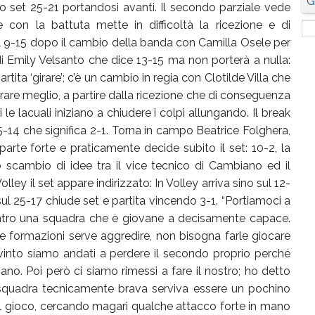
G
mo set 25-21 portandosi avanti. Il secondo parziale vede
 con la battuta mette in difficoltà la ricezione e di
 9-15 dopo il cambio della banda con Camilla Osele per
 di Emily Velsanto che dice 13-15 ma non porterà a nulla:
rtita ‘girare’; c’è un cambio in regia con Clotilde Villa che
girare meglio, a partire dalla ricezione che di conseguenza
i le lacuali iniziano a chiudere i colpi allungando. Il break
25-14 che significa 2-1. Torna in campo Beatrice Folghera,
parte forte e praticamente decide subito il set: 10-2, la
scambio di idee tra il vice tecnico di Cambiano ed il
olley il set appare indirizzato: In Volley arriva sino sul 12-
 sul 25-17 chiude set e partita vincendo 3-1. “Portiamoci a
ontro una squadra che è giovane a decisamente capace.
 formazioni serve aggredire, non bisogna farle giocare
nto siamo andati a perdere il secondo proprio perché
no. Poi però ci siamo rimessi a fare il nostro; ho detto
squadra tecnicamente brava serviva essere un pochino
l gioco, cercando magari qualche attacco forte in mano