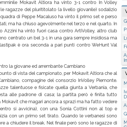
emminile Mokavit Altiora ha vinto 3-1 contro In Volley
 ragazze del plurititolato (a livello giovanile) sodalizio
a squadra di Peppe Macaluso ha vinto il primo set e perso
G
ttati, ma ha chiuso agevolmente nel terzo e nel quarto. In
P
 Azzini ha vinto fuori casa contro ArtiVolley, altro club
hanno centrato un bel 3-1 in una gara sempre insidiosa ma
L
 Plastipak è ora seconda a pari punti contro WeHunt Val
F
A
I
contro la giovane ed arrembante Cambiano
unto di vista del campionato, per Mokavit Altiora che al
o Cambiano, compagine del consorzio InVolley Piemonte.
M
e talentuose e fisicate quella giunta a Verbania, che
I
ta alle padrone di casa; la partita però è finita tutto
D
Mokavit che magari ancora a sprazi ma ha fatto vedere
A
entro si avvicina), con una Sonia Cottini non al top e
G
nizia con un primo set tirato. Quando le verbanesi sono
M
e a chiudere il break. Nel finale però sono le ragazze di