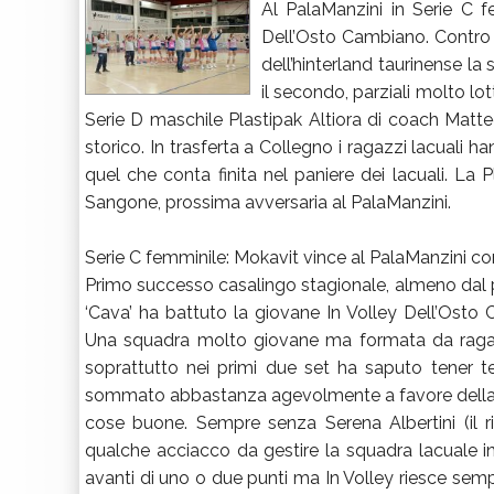
Al PalaManzini in Serie C f
Dell’Osto Cambiano. Contro le
dell’hinterland taurinense l
il secondo, parziali molto lo
Serie D maschile Plastipak Altiora di coach Matteo
storico. In trasferta a Collegno i ragazzi lacuali 
quel che conta finita nel paniere dei lacuali. La
Sangone, prossima avversaria al PalaManzini.
Serie C femminile: Mokavit vince al PalaManzini 
Primo successo casalingo stagionale, almeno dal p
‘Cava’ ha battuto la giovane In Volley Dell’Ost
Una squadra molto giovane ma formata da ragazz
soprattutto nei primi due set ha saputo tener tes
sommato abbastanza agevolmente a favore della 
cose buone. Sempre senza Serena Albertini (il ri
qualche acciacco da gestire la squadra lacuale i
avanti di uno o due punti ma In Volley riesce sempr