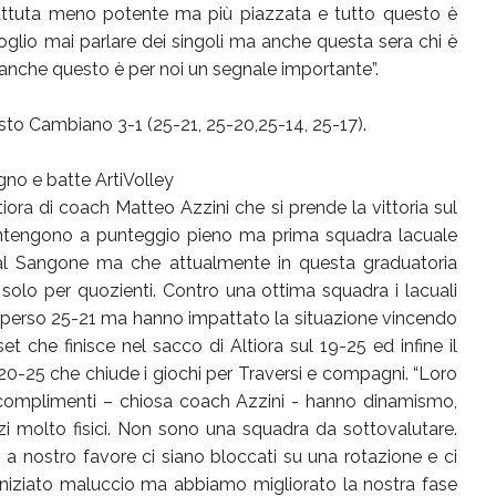
attuta meno potente ma più piazzata e tutto questo è
oglio mai parlare dei singoli ma anche questa sera chi è
anche questo è per noi un segnale importante”.
Osto Cambiano 3-1 (25-21, 25-20,25-14, 25-17).
gno e batte ArtiVolley
ora di coach Matteo Azzini che si prende la vittoria sul
mantengono a punteggio pieno ma prima squadra lacuale
Val Sangone ma che attualmente in questa graduatoria
olo per quozienti. Contro una ottima squadra i lacuali
t perso 25-21 ma hanno impattato la situazione vincendo
et che finisce nel sacco di Altiora sul 19-25 ed infine il
 20-25 che chiude i giochi per Traversi e compagni. “Loro
 complimenti – chiosa coach Azzini - hanno dinamismo,
zzi molto fisici. Non sono una squadra da sottovalutare.
a nostro favore ci siano bloccati su una rotazione e ci
niziato maluccio ma abbiamo migliorato la nostra fase