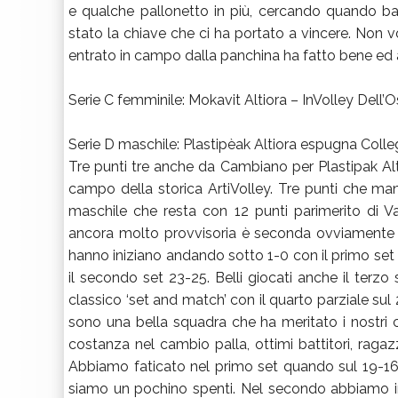
e qualche pallonetto in più, cercando quando b
stato la chiave che ci ha portato a vincere. Non v
entrato in campo dalla panchina ha fatto bene ed 
Serie C femminile: Mokavit Altiora – InVolley Dell’
Serie D maschile: Plastipèak Altiora espugna Colle
Tre punti tre anche da Cambiano per Plastipak Alti
campo della storica ArtiVolley. Tre punti che 
maschile che resta con 12 punti parimerito di 
ancora molto provvisoria è seconda ovviamente s
hanno iniziano andando sotto 1-0 con il primo se
il secondo set 23-25. Belli giocati anche il terzo s
classico ‘set and match’ con il quarto parziale sul
sono una bella squadra che ha meritato i nostri
costanza nel cambio palla, ottimi battitori, raga
Abbiamo faticato nel primo set quando sul 19-16 
siamo un pochino spenti. Nel secondo abbiamo i