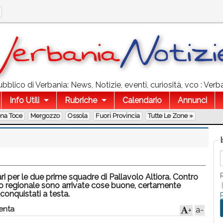
bblico di Verbania: News, Notizie, eventi, curiosità, vco : Verba
Info Utili
Rubriche
Calendario
Annunci
ona Toce
Mergozzo
Ossola
Fuori Provincia
Tutte Le Zone »
i per le due prime squadre di Pallavolo Altiora. Contro
lo regionale sono arrivate cose buone, certamente
conquistati a testa.
nta
a-
+