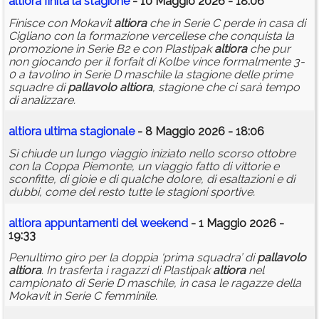
altiora
finita la stagione
- 10 Maggio 2026 - 18:06
Finisce con Mokavit
altiora
che in Serie C perde in casa di
Cigliano con la formazione vercellese che conquista la
promozione in Serie B2 e con Plastipak
altiora
che pur
non giocando per il forfait di Kolbe vince formalmente 3-
0 a tavolino in Serie D maschile la stagione delle prime
squadre di
pallavolo
altiora
, stagione che ci sarà tempo
di analizzare.
altiora
ultima stagionale
- 8 Maggio 2026 - 18:06
Si chiude un lungo viaggio iniziato nello scorso ottobre
con la Coppa Piemonte, un viaggio fatto di vittorie e
sconfitte, di gioie e di qualche dolore, di esaltazioni e di
dubbi, come del resto tutte le stagioni sportive.
altiora
appuntamenti del weekend
- 1 Maggio 2026 -
19:33
Penultimo giro per la doppia ‘prima squadra’ di
pallavolo
altiora
. In trasferta i ragazzi di Plastipak
altiora
nel
campionato di Serie D maschile, in casa le ragazze della
Mokavit in Serie C femminile.