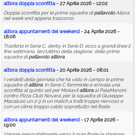
altiora
doppia sconfitta
- 27 Aprile 2026 - 12:02
Doppia sconfitta per le prime squadre di
pallavolo
Atiora
nel week end appena trascorso.
altiora
appuntamenti del weekend
- 24 Aprile 2026 -
18:06
Trasferta in Serie C, derby in Serie D, ecco a grandi linee il
fine settimana, terz’ultimo della stagione, delle prime
squadre di
pallavolo
altiora
.
altiora
doppia sconfitta
- 20 Aprile 2026 - 08:01
I verdetti della giornata che ha visto in campo le prime
squadre di
altiora
. In Serie C femminile è arrivata una
sconfitta al quinto set per Mokavit
altiora
al PalaManzini
contro Pizza Club Novara; per la squadra di Giuseppe
Macaluso un 2-3 in un match a tratti troppo nervoso e
con un clima troppo caldo soprattutto nel finale.
altiora
appuntamenti del weekend
- 17 Aprile 2026 -
19:00
Viaggia inesorabilmente verso il gran finale la stagione