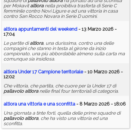
squadre di
pallavolo
altiora
ha portato ad una sconfitta
per Mokavit
altiora
nella proibitiva trasferta di Serie C
femminile contro Novi Ligure e ad una vittoria in casa
contro San Rocco Novara in Serie D uomini.
altiora
appuntamenti del weekend
- 13 Marzo 2026 -
17:04
Le partite di
altiora
, una durissima, contro una delle
compagini che stanno in testa al girone da inizio
campionato, una più abbordabile almeno sulla carta ma
comunque sia insidiosa.
altiora
Under 17 Campione territoriale
- 10 Marzo 2026 -
12:02
Che vittoria, che partita, che cuore per la Under 17 di
pallavolo
altiora
nelle final four territoriali di categoria.
altiora
una vittoria e una sconfitta
- 8 Marzo 2026 - 18:06
Una giornata a tinte forti, quella delle prime squadre di
pallavolo
altiora
, che ha visto una vittoria ed una
sconfitta.