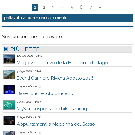
1
2
3
4
5
6
7
»
pallavolo altiora
- nei commenti
Nessun commento trovato
PIÙ LETTE
10 Ago 2026 - 08:30
Mergozzo: l'arrivo della Madonna dal lago
3 Ago 2026 - 08:01
Eventi Cannero Riviera Agosto 2026
9 Ago 2026 - 15:03
Baveno e Feriolo d'Incanto
2 Ago 2026 - 15:03
M5S su sospensione bike sharing
7 Ago 2026 - 18:06
Appuntamenti a Madonna del Sasso
3 Ago 2026 - 15:03