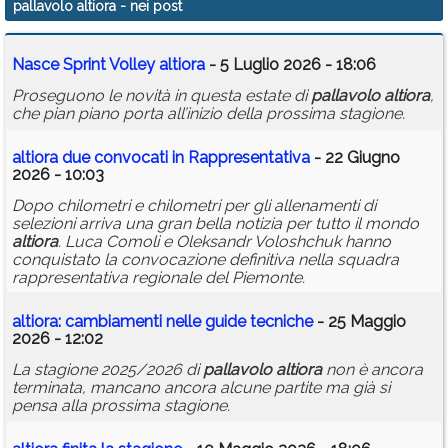
pallavolo altiora
- nei post
Calendario
Nasce Sprint Volley
altiora
- 5 Luglio 2026 - 18:06
Annunci
Proseguono le novità in questa estate di
pallavolo
altiora
,
che pian piano porta all’inizio della prossima stagione.
altiora
due convocati in Rappresentativa
- 22 Giugno
2026 - 10:03
Dopo chilometri e chilometri per gli allenamenti di
selezioni arriva una gran bella notizia per tutto il mondo
altiora
. Luca Comoli e Oleksandr Voloshchuk hanno
conquistato la convocazione definitiva nella squadra
rappresentativa regionale del Piemonte.
altiora
: cambiamenti nelle guide tecniche
- 25 Maggio
2026 - 12:02
La stagione 2025/2026 di
pallavolo
altiora
non è ancora
terminata, mancano ancora alcune partite ma già si
pensa alla prossima stagione.