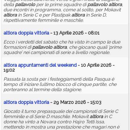
della
pallavolo
per le prime squadre di
pallavolo
altiora
,
due incontri in programma, come al solito, per Mokavit
altiora
in Serie C e per Plastipak
altiora
in Serie D,
rispettivamente femminile e maschile.
altiora
doppia vittoria
- 13 Aprile 2026 - 08:01
Ecco i verdetti del sabato che ha visto in campo le due
formazioni di
pallavolo
altiora
, che giocano quali ‘prime
squadre’ nei campionati di serie a livello regionale.
altiora
appuntamenti del weekend
- 10 Aprile 2026 -
19:02
Passata la sosta per i festeggiamenti della Pasqua è
tempo di iniziare l’ultimo blocco di cinque partite, che
porteranno al termine della stagione.
altiora
doppia vittoria
- 29 Marzo 2026 - 15:03
Giocato il turno prepasquale dei campionati di Serie C
femminile e di Serie D maschile. Mokavit
altiora
in C
donne ha vinto a Novara contro Hajro Tetti Issa,
mettendo in mostra una prestazione che magari non è