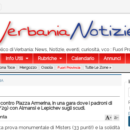
co di Verbania: News, Notizie, eventi, curiosità, vco : Fuori Pr
Info Utili
Rubriche
Calendario
Annunci
lona Toce
Mergozzo
Ossola
Tutte Le Zone »
Fuori Provincia
IA
ntro Piazza Armerina, in una gara dove i padroni di
4/29) con Almansi e Lepichev sugli scudi.
nta
a-
+
ta prova monumentale di Misters (33 punti!) e la solidità