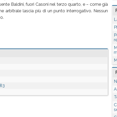
sente Baldini, fuori Casoni nel terzo quarto, e – come già
 arbitrale lascia più di un punto interrogativo. Nessun
no.
L
P
P
r
M
m
M
N
-83
A
T
C
s