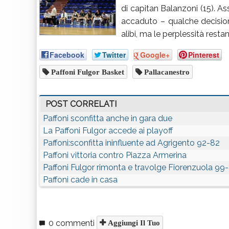
di capitan Balanzoni (15). As
accaduto – qualche decisione
alibi, ma le perplessità resta
Facebook
Twitter
Google+
Pinterest
Paffoni Fulgor Basket
Pallacanestro
POST CORRELATI
Paffoni sconfitta anche in gara due
La Paffoni Fulgor accede ai playoff
Paffoni:sconfitta ininfluente ad Agrigento 92-82
Paffoni vittoria contro Piazza Armerina
Paffoni Fulgor rimonta e travolge Fiorenzuola 99
Paffoni cade in casa
0 commenti
Aggiungi Il Tuo