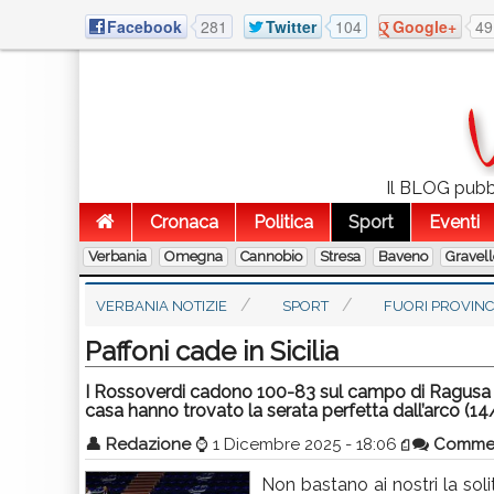
Facebook
281
Twitter
104
Google+
49
Il BLOG pubbli
Cronaca
Politica
Sport
Eventi
Verbania
Omegna
Cannobio
Stresa
Baveno
Gravel
VERBANIA NOTIZIE
SPORT
FUORI PROVINC
Paffoni cade in Sicilia
I Rossoverdi cadono 100-83 sul campo di Ragusa co
casa hanno trovato la serata perfetta dall’arco (1
👤
Redazione
⌚
1 Dicembre 2025 - 18:06
Comme
Non bastano ai nostri la soli