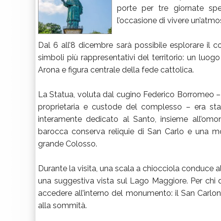
porte per tre giornate spec
l’occasione di vivere un’atmo
Dal 6 all’8 dicembre sarà possibile esplorare i
simboli più rappresentativi del territorio: un luo
Arona e figura centrale della fede cattolica.
La Statua, voluta dal cugino Federico Borromeo –
proprietaria e custode del complesso – era st
interamente dedicato al Santo, insieme all’omo
barocca conserva reliquie di San Carlo e una most
grande Colosso.
Durante la visita, una scala a chiocciola conduce al
una suggestiva vista sul Lago Maggiore. Per chi d
accedere all’interno del monumento: il San Carlone
alla sommità.