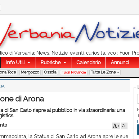
co di Verbania: News, Notizie, eventi, curiosità, vco : Fuori Pro
Info Utili
Rubriche
Calendario
Annunci
lona Toce
Mergozzo
Ossola
Tutte Le Zone »
Fuori Provincia
CIA
lone di Arona
di San Carlo riapre al pubblico in via straordinaria: una
istics.
nta
a-
+
Immacolata, la Statua di San Carlo ad Arona apre le sue