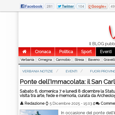
Facebook
281
Twitter
104
Google+
49
Il BLOG pubbli
Cronaca
Politica
Sport
Eventi
Verbania
Omegna
Cannobio
Stresa
Baveno
Gravel
VERBANIA NOTIZIE
EVENTI
FUORI PROVIN
Ponte dell’Immacolata: il San Car
Sabato 6, domenica 7 e lunedì 8 dicembre la Statua 
visita tra arte, fede e memoria, curata da Archeolog
👤
Redazione
⌚
5 Dicembre 2025 - 15:03
Comme
In occasione del ponte dell’