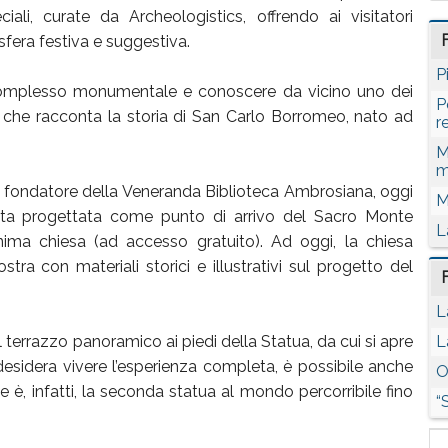
iali, curate da Archeologistics, offrendo ai visitatori
sfera festiva e suggestiva.
P
l complesso monumentale e conoscere da vicino uno dei
P
go che racconta la storia di San Carlo Borromeo, nato ad
r
M
m
 fondatore della Veneranda Biblioteca Ambrosiana, oggi
M
ata progettata come punto di arrivo del Sacro Monte
L
nima chiesa (ad accesso gratuito). Ad oggi, la chiesa
ra con materiali storici e illustrativi sul progetto del
L
 terrazzo panoramico ai piedi della Statua, da cui si apre
L
esidera vivere l’esperienza completa, è possibile anche
O
 è, infatti, la seconda statua al mondo percorribile fino
“