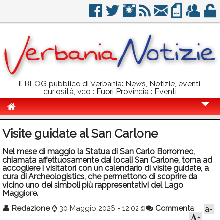
Il BLOG pubblico di Verbania: News, Notizie, eventi,
curiosità, vco : Fuori Provincia : Eventi
Cronaca
Visite guidate al San Carlone
Politica
Nel mese di maggio la Statua di San Carlo Borromeo,
chiamata affettuosamente dai locali San Carlone, torna ad
Sport
accogliere i visitatori con un calendario di visite guidate, a
cura di Archeologistics, che permettono di scoprire da
Eventi
vicino uno dei simboli più rappresentativi del Lago
Maggiore.
Info Utili
👤
Redazione
⌚
30 Maggio 2026 - 12:02
Commenta
a-
Rubriche
+