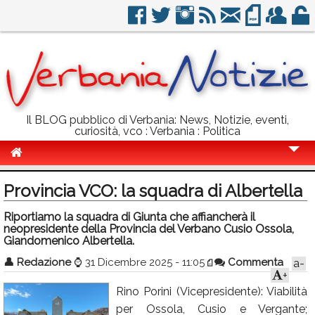
Il BLOG pubblico di Verbania: News, Notizie, eventi,
curiosità, vco : Verbania : Politica
Cronaca
Provincia VCO: la squadra di Albertella
Politica
Riportiamo la squadra di Giunta che affiancherà il
neopresidente della Provincia del Verbano Cusio Ossola,
Sport
Giandomenico Albertella.
Eventi
👤
Redazione
⌚
31 Dicembre 2025 - 11:05
Commenta
a-
+
Info Utili
Rino Porini (Vicepresidente): Viabilità
Rubriche
per Ossola, Cusio e Vergante;