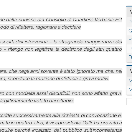
 dalla riunione del Consiglio di Quartiere Verbania Est
P
o di riflettere, ragionare e decidere.
G
P
 cittadini intervenuti – la stragrande maggioranza dei
L
 – ritengo non legittima la decisione degli altri quattro
F
ere, che negli anni sovente è stato ignorato ma che, nei
era, riconduce la mozione di sfiducia a gravi motivi.
M
M
 con modalità assai discutibili, non sono affatto gravi,
legittimamente votato dai cittadini.
scritte successivamente alla richiesta di convocazione e,
ate in quattro. Uno, il vicepresidente Galli, ha provato a
eguire perché incalzato dal pubblico sull'inconsistenza