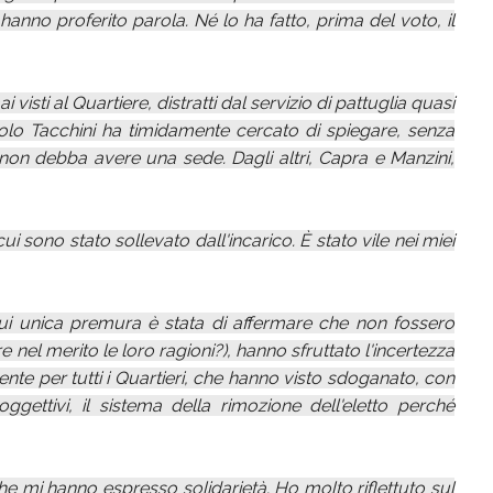
hanno proferito parola. Né lo ha fatto, prima del voto, il
ai visti al Quartiere, distratti dal servizio di pattuglia quasi
 solo Tacchini ha timidamente cercato di spiegare, senza
 non debba avere una sede. Dagli altri, Capra e Manzini,
i sono stato sollevato dall'incarico. È stato vile nei miei
 cui unica premura è stata di affermare che non fossero
 nel merito le loro ragioni?), hanno sfruttato l'incertezza
te per tutti i Quartieri, che hanno visto sdoganato, con
gettivi, il sistema della rimozione dell'eletto perché
he mi hanno espresso solidarietà. Ho molto riflettuto sul