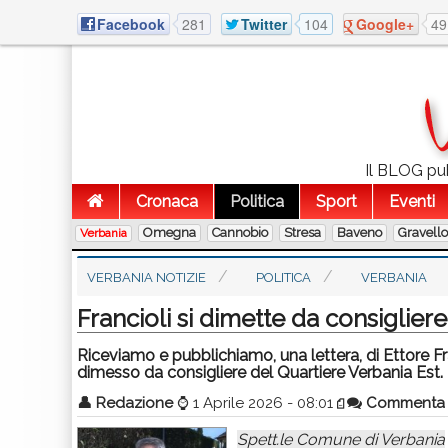
Facebook
281
Twitter
104
Google+
49
Il BLOG pubb
Cronaca
Politica
Sport
Eventi
Omegna
Cannobio
Stresa
Baveno
Gravell
Verbania
VERBANIA NOTIZIE
POLITICA
VERBANIA
Francioli si dimette da consiglier
Riceviamo e pubblichiamo, una lettera, di Ettore Fr
dimesso da consigliere del Quartiere Verbania Est.
👤
Redazione
⌚
1 Aprile 2026 - 08:01
Commenta
Spett.le Comune di Verbania