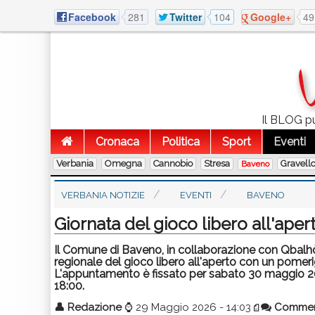
Facebook
281
Twitter
104
Google+
49
Il BLOG pu
Cronaca
Politica
Sport
Eventi
Verbania
Omegna
Cannobio
Stresa
Gravell
Baveno
VERBANIA NOTIZIE
EVENTI
BAVENO
Giornata del gioco libero all'aper
Il Comune di Baveno, in collaborazione con Qbalhò 
regionale del gioco libero all'aperto con un pomeri
L'appuntamento è fissato per sabato 30 maggio 202
18:00.
👤
Redazione
⌚
29 Maggio 2026 - 14:03
Comme