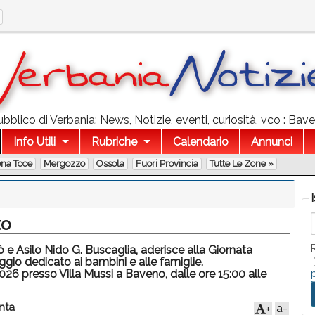
bblico di Verbania: News, Notizie, eventi, curiosità, vco : Bave
Info Utili
Rubriche
Calendario
Annunci
ona Toce
Mergozzo
Ossola
Fuori Provincia
Tutte Le Zone »
to
e Asilo Nido G. Buscaglia, aderisce alla Giornata
ggio dedicato ai bambini e alle famiglie.
6 presso Villa Mussi a Baveno, dalle ore 15:00 alle
nta
a-
+