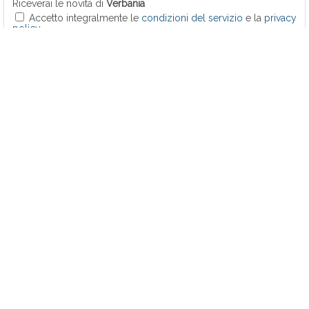
Riceverai le novità di
Verbania
Accetto integralmente le
condizioni del servizio
e la
privacy
policy
VERBANIA
Montani su intitolazione lungolago a Ramelli
ANPI su intitolazione lungolago a Ramelli
Pedalata delle Stelle VCO
Guardia Costiera: raffica di sanzioni
PD: lugolago intitolato a Ramelli scelta divisiva
VERBANIA - EVENTI
Ci vediamo al Cadorna - La Mandragola
"Fiori d'Acciaio" a Villa Taranto
Due visite guidate d'eccezione al Museo del Paesaggio