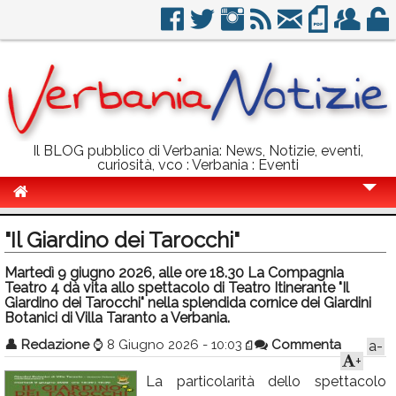
Il BLOG pubblico di Verbania: News, Notizie, eventi,
curiosità, vco : Verbania : Eventi
Cronaca
"Il Giardino dei Tarocchi"
Politica
Martedì 9 giugno 2026, alle ore 18.30 La Compagnia
Teatro 4 dà vita allo spettacolo di Teatro Itinerante "Il
Sport
Giardino dei Tarocchi" nella splendida cornice dei Giardini
Botanici di Villa Taranto a Verbania.
Eventi
👤
Redazione
⌚
8 Giugno 2026 - 10:03
Commenta
a-
Info Utili
+
La particolarità dello spettacolo
Rubriche