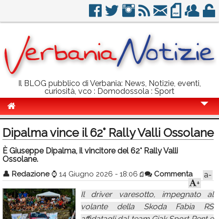
Il BLOG pubblico di Verbania: News, Notizie, eventi,
curiosità, vco : Domodossola : Sport
Cronaca
Dipalma vince il 62° Rally Valli Ossolane
Politica
È Giuseppe Dipalma, il vincitore del 62° Rally Valli
Ossolane.
Sport
👤
Redazione
⌚
14 Giugno 2026 - 18:06
Commenta
a-
Eventi
+
Il driver varesotto, impegnato al
Info Utili
volante della Skoda Fabia RS
Rubriche
affidatagli dal team Giak Sport Rent e