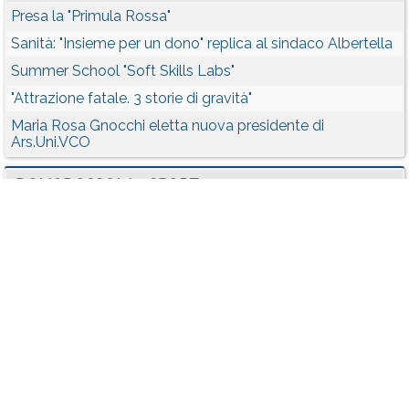
Presa la "Primula Rossa"
Sanità: "Insieme per un dono" replica al sindaco Albertella
Summer School "Soft Skills Labs"
"Attrazione fatale. 3 storie di gravità"
Maria Rosa Gnocchi eletta nuova presidente di
Ars.Uni.VCO
DOMODOSSOLA - SPORT
Sale l’attesa per il 62° Rally Valli Ossolane
Il Valli Ossolane nel Campionato Italiano Rally Challenger
Caffoni vince il suo 10° Rally Valli Ossolane
Altiora vince a Domo
Contatti
Chi Siamo
Collabora
Condizioni
Privacy policy
Il network
Faq
Statistiche