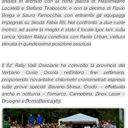
andata in archivio con la nona piazza di Massimiliano
Locatelli e Stefano Tiraboschi, e con la decima di Flavio
Brega e Sauro Farnocchia, con entrambi gli equipaggi
impegnati su Skoda Fabia RS. Nel confronto a due ruote
motrici, ad avere la meglio è stato il locale Igor Iani, sulla
Lancia Ypsilon Rally4 condivisa con Paolo Urban, vettura
elevata in quindicesima posizione assoluta.
Il 62° Rally Valli Ossolane ha coinvolto la provincia del
Verbano Cusio Ossola nell’intero fine settimana,
proponendo novantatré chilometri cronometrati espressi
sulle prove speciali Baveno-Stresa, Crodo – effettuata
anche in notturna – Fomarco, Cannobina, Zinox Laser –
Druogno e DomoBianca365.