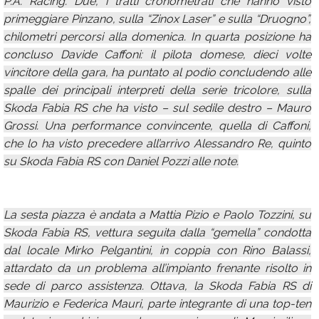
P.A. Racing. Due, i tratti cronometrati che hanno visto
primeggiare Pinzano, sulla “Zinox Laser” e sulla “Druogno”,
chilometri percorsi alla domenica. In quarta posizione ha
concluso Davide Caffoni: il pilota domese, dieci volte
vincitore della gara, ha puntato al podio concludendo alle
spalle dei principali interpreti della serie tricolore, sulla
Skoda Fabia RS che ha visto – sul sedile destro – Mauro
Grossi. Una performance convincente, quella di Caffoni,
che lo ha visto precedere all’arrivo Alessandro Re, quinto
su Skoda Fabia RS con Daniel Pozzi alle note.
La sesta piazza è andata a Mattia Pizio e Paolo Tozzini, su
Skoda Fabia RS, vettura seguita dalla “gemella” condotta
dal locale Mirko Pelgantini, in coppia con Rino Balassi,
attardato da un problema all’impianto frenante risolto in
sede di parco assistenza. Ottava, la Skoda Fabia RS di
Maurizio e Federica Mauri, parte integrante di una top-ten