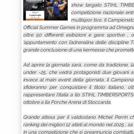
show targato STIHL TIMBERS
competizione nazionale entre
multispor tivo. Il Campionato
Official Summer Games in programma ad Omegna (VB)
oltre 50 differenti esibizioni e gare sportive ,
’appuntamento con l’adrenalina delle disciplin
grande conclusione di una kermesse che promette di
Ad aprire la giornata sarà, come da tradizione, la
under -25, che vedrà protagonisti due giovani atl
invece al main event della giornata, il Campionato 
sfideranno per conquistare il titolo italiano, 
rappresentare l’Italia a llo STIHL TIMBERSPORT
ottobre a lla Porche Arena di Stoccarda.
Grande attesa per il valdostano Michel Perrin c
ranking dei migliori 12 atleti al mondo nel 2025 , sa
in una competizione che si preannuncia combattut