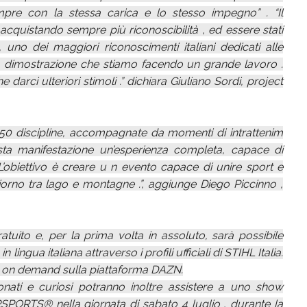
pre con la stessa carica e lo stesso impegno” . “Il
uistando sempre più riconoscibilità , ed essere stati
uno dei maggiori riconoscimenti italiani dedicati alle
a dimostrazione che stiamo facendo un grande lavoro .
darci ulteriori stimoli .” dichiara Giuliano Sordi, project
50 discipline, accompagnate da momenti di intrattenim
ta manifestazione un’esperienza completa, capace di
. L’obiettivo è creare u n evento capace di unire sport e
iorno tra lago e montagne .”, aggiunge Diego Piccinno ,
tuito e, per la prima volta in assoluto, sarà possibile
ingua italiana attraverso i profili ufficiali di STIHL Italia.
nte on demand sulla piattaforma DAZN.
ionati e curiosi potranno inoltre assistere a uno show
SPORTS® nella giornata di sabato 4 luglio , durante la