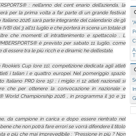
PORTS® : nell’anno del cent enario dell’azienda, la
rà per la prima volta a far parte di un grande festival
 Italiano 2026 sarà parte integrante del calendario de gli
"
 dal 3 all’11 luglio e che porterà in scena un totale di
P
 oltre che momenti di intrattenimento e spettacolo . L
C
e TIMBERSPORTS® è previsto per sabato 11 luglio, come
A
 essere tra le più ricch e e dinamic he dell’estate.
T
 Rookie’s Cup (ore 11), competizione dedicata agli atleti
eti i talian i e quattro europei. Nel pomeriggio spazio
S
Italiano PRO (ore 15) : i miglio ri 12 atleti nazionali si
oltre che per ottenere la convocazione in nazionale e
I
S® World Championship 2026 , in programma il 30 e 31
G
he, da campione in carica e dopo essere rientrato nel
 bene che non potrà fare errori se vorrà difendere il titolo
a e più che mai imprevedibile : “Pressione in più ? Non