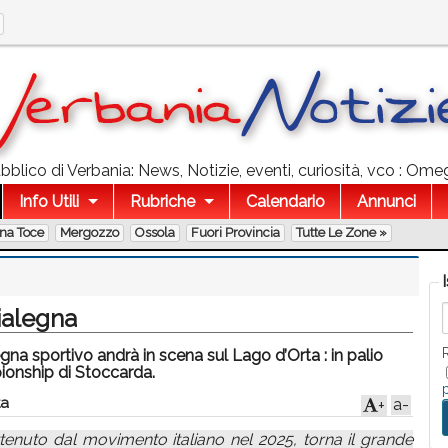
blico di Verbania: News, Notizie, eventi, curiosità, vco : Ome
Info Utili
Rubriche
Calendario
Annunci
na Toce
Mergozzo
Ossola
Fuori Provincia
Tutte Le Zone »
ialegna
legna sportivo andrà in scena sul Lago d’Orta : in palio
ionship di Stoccarda.
a
a-
+
enuto dal movimento italiano nel 2025, torna il grande