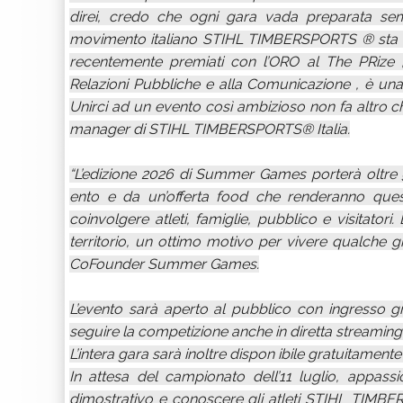
direi, credo che ogni gara vada preparata sem
movimento italiano STIHL TIMBERSPORTS ® sta acq
recentemente premiati con l’ORO al The PRize , 
Relazioni Pubbliche e alla Comunicazione , è un
Unirci ad un evento così ambizioso non fa altro che 
manager di STIHL TIMBERSPORTS® Italia.
“L’edizione 2026 di Summer Games porterà oltre 
ento e da un’offerta food che renderanno ques
coinvolgere atleti, famiglie, pubblico e visitatori
territorio, un ottimo motivo per vivere qualche g
CoFounder Summer Games.
L’evento sarà aperto al pubblico con ingresso gra
seguire la competizione anche in diretta streaming in l
L’intera gara sarà inoltre dispon ibile gratuitame
In attesa del campionato dell’11 luglio, appass
dimostrativo e conoscere gli atleti STIHL TIMBER