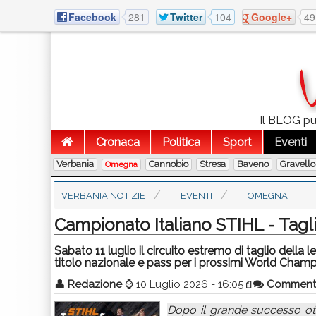
Facebook
281
Twitter
104
Google+
49
Il BLOG pub
Cronaca
Politica
Sport
Eventi
Verbania
Cannobio
Stresa
Baveno
Gravello
Omegna
VERBANIA NOTIZIE
EVENTI
OMEGNA
Campionato Italiano STIHL - Tagl
Sabato 11 luglio il circuito estremo di taglio della 
titolo nazionale e pass per i prossimi World Champ
👤
Redazione
⌚
10 Luglio 2026 - 16:05
Comment
Dopo il grande successo ott