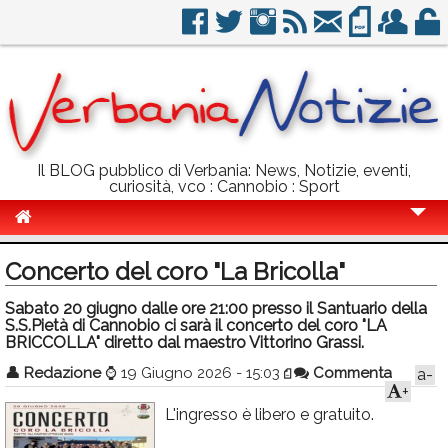
Il BLOG pubblico di Verbania: News, Notizie, eventi,
curiosità, vco : Cannobio : Sport
Cronaca
Concerto del coro "La Bricolla"
Politica
Sabato 20 giugno dalle ore 21:00 presso il Santuario della
S.S.Pietà di Cannobio ci sarà il concerto del coro "LA
Sport
BRICCOLLA" diretto dal maestro Vittorino Grassi.
Eventi
👤
Redazione
⌚
19 Giugno 2026 - 15:03
Commenta
a-
+
Info Utili
L'ingresso è libero e gratuito.
Rubriche