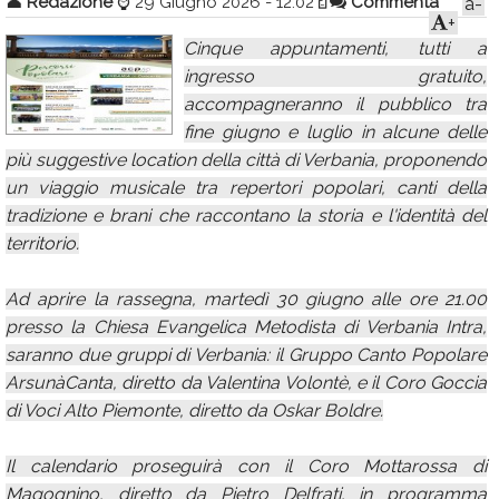
👤
Redazione
⌚
29 Giugno 2026 - 12:02
Commenta
a-
+
Calendario
Cinque appuntamenti, tutti a
Annunci
ingresso gratuito,
accompagneranno il pubblico tra
fine giugno e luglio in alcune delle
più suggestive location della città di Verbania, proponendo
un viaggio musicale tra repertori popolari, canti della
tradizione e brani che raccontano la storia e l'identità del
territorio.
Ad aprire la rassegna, martedì 30 giugno alle ore 21.00
presso la Chiesa Evangelica Metodista di Verbania Intra,
saranno due gruppi di Verbania: il Gruppo Canto Popolare
ArsunàCanta, diretto da Valentina Volontè, e il Coro Goccia
di Voci Alto Piemonte, diretto da Oskar Boldre.
Il calendario proseguirà con il Coro Mottarossa di
Magognino, diretto da Pietro Delfrati, in programma