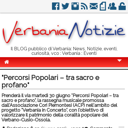
Il BLOG pubblico di Verbania: News, Notizie, eventi,
curiosità, vco : Verbania : Eventi
Cronaca
"Percorsi Popolari – tra sacro e
Politica
profano"
Sport
Prenderà il via martedì 30 giugno "Percorsi Popolari – tra
sacro e profano", la rassegna musicale promossa
Eventi
dall'Associazione Cori Piemontesi (ACP) nell'ambito del
progetto "Verbania in Concerto", con l'obiettivo di
valorizzare il patrimonio della coralità popolare del
Info Utili
Verbano-Cusio-Ossola.
Rubriche