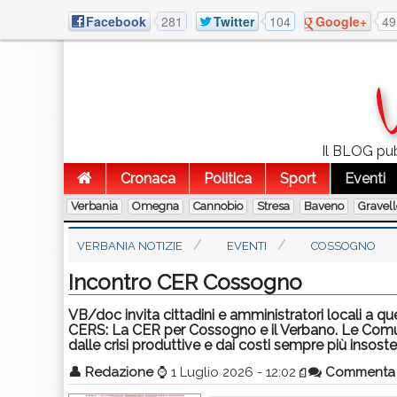
Facebook
281
Twitter
104
Google+
49
Il BLOG pubb
Cronaca
Politica
Sport
Eventi
Verbania
Omegna
Cannobio
Stresa
Baveno
Gravel
VERBANIA NOTIZIE
EVENTI
COSSOGNO
Incontro CER Cossogno
VB/doc invita cittadini e amministratori locali a 
CERS: La CER per Cossogno e il Verbano. Le Comun
dalle crisi produttive e dai costi sempre più insosteni
👤
Redazione
⌚
1 Luglio 2026 - 12:02
Commenta