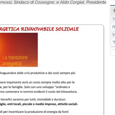
ossi, Sindaco di Cossogno, e Aldo Corgiat, Presidente
"
F
V
"