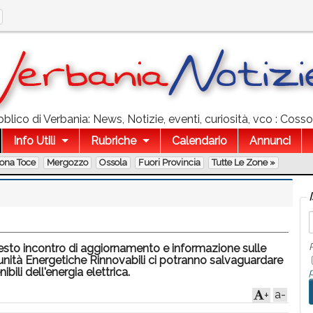
lico di Verbania: News, Notizie, eventi, curiosità, vco : Coss
Info Utili
Rubriche
Calendario
Annunci
lona Toce
Mergozzo
Ossola
Fuori Provincia
Tutte Le Zone »
questo incontro di aggiornamento e informazione sulle
ità Energetiche Rinnovabili ci potranno salvaguardare
bili dell'energia elettrica.
a-
+