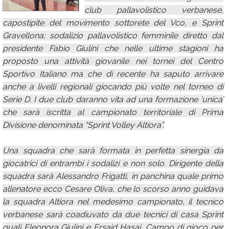
club pallavolistico verbanese,
Calendario
capostipite del movimento sottorete del Vco, e Sprint
Annunci
Gravellona; sodalizio pallavolistico femminile diretto dal
presidente Fabio Giulini che nelle ultime stagioni ha
proposto una attività giovanile nei tornei del Centro
Sportivo Italiano ma che di recente ha saputo arrivare
anche a livelli regionali giocando più volte nel torneo di
Serie D. I due club daranno vita ad una formazione ‘unica’
che sarà iscritta al campionato territoriale di Prima
Divisione denominata “Sprint Volley Altiora”.
Una squadra che sarà formata in perfetta sinergia da
giocatrici di entrambi i sodalizi e non solo. Dirigente della
squadra sarà Alessandro Frigatti, in panchina quale primo
allenatore ecco Cesare Oliva, che lo scorso anno guidava
la squadra Altiora nel medesimo campionato, il tecnico
verbanese sarà coadiuvato da due tecnici di casa Sprint
quali Eleonora Giulini e Ersaid Hasaj. Campo di gioco per