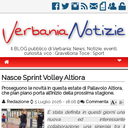
Il BLOG pubblico di Verbania: News, Notizie, eventi,
curiosità, vco : Gravellona Toce : Sport
Cronaca
Nasce Sprint Volley Altiora
Politica
Proseguono le novità in questa estate di Pallavolo Altiora,
che pian piano porta all’inizio della prossima stagione.
Sport
👤
Redazione
⌚
5 Luglio 2026 - 18:06
Commenta
a-
+
Eventi
È stata definita in questi giorni una
Info Utili
nuova ed interessante
Rubriche
collaborazione, una sinergia tra il