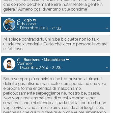
che corrono perché mantenere inutilmente la gente in
galera? Almeno così diventano utile concime"
x gio
lady oscar
1 Dicembre 2014 - 21:33
Mi spiace contraddirti. Chi ruba biciclette non lo fa x
usarle ma x venderle. Certo che x certe persone lavorare
e' faticoso..
Buonismo = Masochismo
Vermeer
1 Dicembre 2014 - 21:56
Sono sempre più convinto che il buonismo, altrimenti
definito garantismo maniacale, corrisponda ad una vera
e propria forma endemica di masochismo,
pericolosamente serpeggiante nel nostro bel paese.
Non vorrei mai ammalarmi di questo morbo, e per
rimanere sano, mi difendo a spada tratta contro chi non
voglio viva vicino a me, se arriva qui da altri luoghi solo
perchè sa che qui può fare quello che vuole, rimanendo