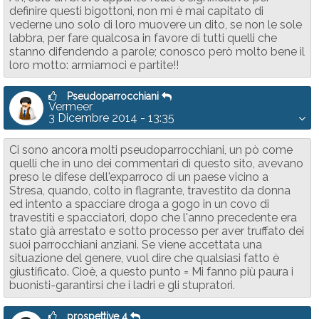
definire questi bigottoni, non mi è mai capitato di
vederne uno solo di loro muovere un dito, se non le sole
labbra, per fare qualcosa in favore di tutti quelli che
stanno difendendo a parole; conosco però molto bene il
loro motto: armiamoci e partite!!
Pseudoparrocchiani
Vermeer
3 Dicembre 2014 - 13:35
Ci sono ancora molti pseudoparrocchiani, un pò come
quelli che in uno dei commentari di questo sito, avevano
preso le difese dell'exparroco di un paese vicino a
Stresa, quando, colto in flagrante, travestito da donna
ed intento a spacciare droga a gogo in un covo di
travestiti e spacciatori, dopo che l'anno precedente era
stato già arrestato e sotto processo per aver truffato dei
suoi parrocchiani anziani. Se viene accettata una
situazione del genere, vuol dire che qualsiasi fatto è
giustificato. Cioè, a questo punto = Mi fanno più paura i
buonisti-garantirsi che i ladri e gli stupratori.
prospettive 4