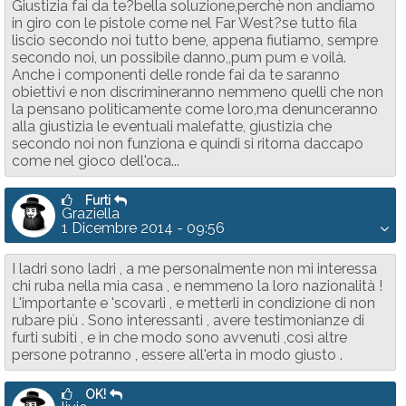
Giustizia fai da te?bella soluzione,perchè non andiamo
in giro con le pistole come nel Far West?se tutto fila
liscio secondo noi tutto bene, appena fiutiamo, sempre
secondo noi, un possibile danno,,pum pum e voilà.
Anche i componenti delle ronde fai da te saranno
obiettivi e non discrimineranno nemmeno quelli che non
la pensano politicamente come loro,ma denunceranno
alla giustizia le eventuali malefatte, giustizia che
secondo noi non funziona e quindi si ritorna daccapo
come nel gioco dell'oca...
Furti
Graziella
1 Dicembre 2014 - 09:56
I ladri sono ladri , a me personalmente non mi interessa
chi ruba nella mia casa , e nemmeno la loro nazionalità !
L'importante e 'scovarli , e metterli in condizione di non
rubare più . Sono interessanti , avere testimonianze di
furti subiti , e in che modo sono avvenuti ,così altre
persone potranno , essere all'erta in modo giusto .
OK!