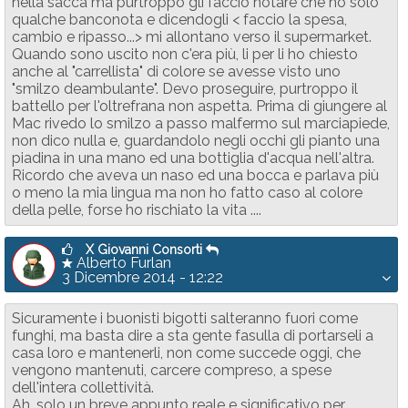
nella sacca ma purtroppo gli faccio notare che ho solo
qualche banconota e dicendogli < faccio la spesa,
cambio e ripasso...> mi allontano verso il supermarket.
Quando sono uscito non c'era più, li per li ho chiesto
anche al "carrellista" di colore se avesse visto uno
"smilzo deambulante". Devo proseguire, purtroppo il
battello per l'oltrefrana non aspetta. Prima di giungere al
Mac rivedo lo smilzo a passo malfermo sul marciapiede,
non dico nulla e, guardandolo negli occhi gli pianto una
piadina in una mano ed una bottiglia d'acqua nell'altra.
Ricordo che aveva un naso ed una bocca e parlava più
o meno la mia lingua ma non ho fatto caso al colore
della pelle, forse ho rischiato la vita ....
X Giovanni Consorti
Alberto Furlan
3 Dicembre 2014 - 12:22
Sicuramente i buonisti bigotti salteranno fuori come
funghi, ma basta dire a sta gente fasulla di portarseli a
casa loro e mantenerli, non come succede oggi, che
vengono mantenuti, carcere compreso, a spese
dell'intera collettività.
Ah, solo un breve appunto reale e significativo per