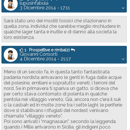
lupusinfabula
3 Dicembre 2014 - 17:11
Sarà stato uno dei msoliti tossici che stazionano in
quella zona, individui che sarebbe meglio rinchiudere in
qualche lager tanta è inutile e di danno alla società la
loro esistenza.
1
Prospettive e rimbalzi
Giovanni Consorti
4 Dicembre 2014 - 21:17
Meno di un secolo fa, in questa tanto fantasticata
padania nordista arrivavano le genti in fuga dalle acque
del polesine, emiliani e sopratutto veneti, i terroni del
nord. Se in primavera ti spariva un gatto, si diceva che
per certo stava contornato di polenta in qualche
pentola nel villaggio veneto. Già, ancora non c'era il suk
o la casbah ed in molte zone tra i sette laghi, le periferie
dove si stabilivano i rifugiati del nordest venivano
chiamate “villaggio veneto”.
Poi sono arrivati i “magnasaùn”, secondo la leggenda
quando i Mille arrivarono in Sicilia, gli indigeni poco