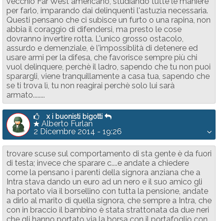
vecchio Far West americano, studiando tutte le maniere
per farlo, imparando dai delinquenti l'astuzia necessaria.
Questi pensano che ci subisce un furto o una rapina, non
abbia il coraggio di difendersi, ma presto le cose
dovranno invertire rotta. L'unico grosso ostacolo,
assurdo e demenziale, è l'impossiblità di detenere ed
usare armi per la difesa, che favorisce sempre più chi
vuol delinquere, perchè il ladro, sapendo che tu non puoi
sparargli, viene tranquillamente a casa tua, sapendo che
se ti trova lì, tu non reagirai perchè solo lui sarà
armato........
x i buonisti bigotti
Alberto Furlan
2 Dicembre 2014 - 19:26
trovare scuse sul comportamento di sta gente è da fuori
di testa; invece che sparare c....e andate a chiedere
come la pensano i parenti della signora anziana che a
Intra stava dando un euro ad un nero e il suo amico gli
ha portato via il borsellino con tutta la pensione, andate
a dirlo al marito di quella signora, che sempre a Intra, che
con in braccio il bambino è stata strattonata da due neri
che gli hanno portato via la borsa con il portafoglio con