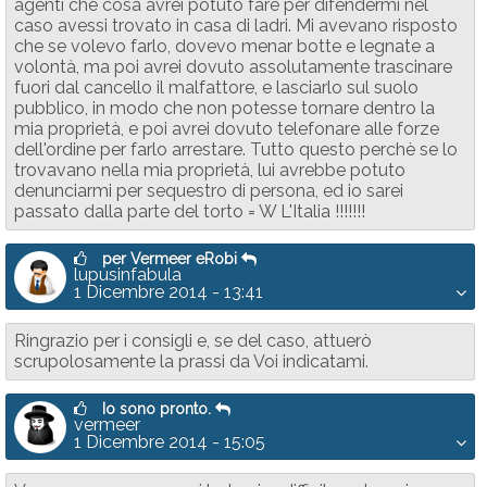
agenti che cosa avrei potuto fare per difendermi nel
caso avessi trovato in casa di ladri. Mi avevano risposto
che se volevo farlo, dovevo menar botte e legnate a
volontà, ma poi avrei dovuto assolutamente trascinare
fuori dal cancello il malfattore, e lasciarlo sul suolo
pubblico, in modo che non potesse tornare dentro la
mia proprietà, e poi avrei dovuto telefonare alle forze
dell'ordine per farlo arrestare. Tutto questo perchè se lo
trovavano nella mia proprietà, lui avrebbe potuto
denunciarmi per sequestro di persona, ed io sarei
passato dalla parte del torto = W L'Italia !!!!!!!
per Vermeer eRobi
lupusinfabula
1 Dicembre 2014 - 13:41
Ringrazio per i consigli e, se del caso, attuerò
scrupolosamente la prassi da Voi indicatami.
Io sono pronto.
vermeer
1 Dicembre 2014 - 15:05