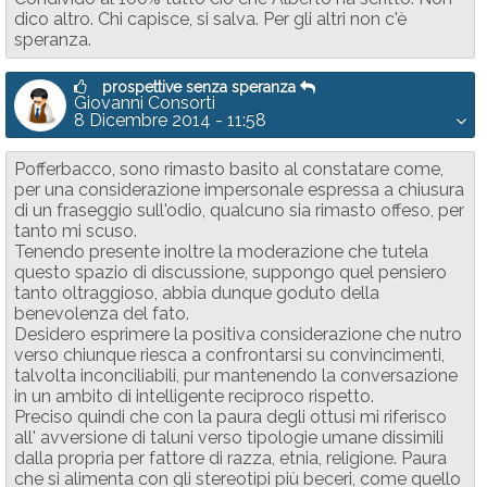
dico altro. Chi capisce, si salva. Per gli altri non c'è
speranza.
prospettive senza speranza
Giovanni Consorti
8 Dicembre 2014 - 11:58
Pofferbacco, sono rimasto basito al constatare come,
per una considerazione impersonale espressa a chiusura
di un fraseggio sull'odio, qualcuno sia rimasto offeso, per
tanto mi scuso.
Tenendo presente inoltre la moderazione che tutela
questo spazio di discussione, suppongo quel pensiero
tanto oltraggioso, abbia dunque goduto della
benevolenza del fato.
Desidero esprimere la positiva considerazione che nutro
verso chiunque riesca a confrontarsi su convincimenti,
talvolta inconciliabili, pur mantenendo la conversazione
in un ambito di intelligente reciproco rispetto.
Preciso quindi che con la paura degli ottusi mi riferisco
all' avversione di taluni verso tipologie umane dissimili
dalla propria per fattore di razza, etnia, religione. Paura
che si alimenta con gli stereotipi più beceri, come quello