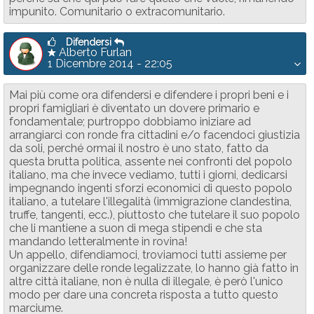
impunito. Comunitario o extracomunitario.
Difendersi
Alberto Furlan
1 Dicembre 2014 - 22:05
Mai più come ora difendersi e difendere i propri beni e i
propri famigliari è diventato un dovere primario e
fondamentale; purtroppo dobbiamo iniziare ad
arrangiarci con ronde fra cittadini e/o facendoci giustizia
da soli, perché ormai il nostro è uno stato, fatto da
questa brutta politica, assente nei confronti del popolo
italiano, ma che invece vediamo, tutti i giorni, dedicarsi
impegnando ingenti sforzi economici di questo popolo
italiano, a tutelare l'illegalità (immigrazione clandestina,
truffe, tangenti, ecc.), piuttosto che tutelare il suo popolo
che li mantiene a suon di mega stipendi e che sta
mandando letteralmente in rovina!
Un appello, difendiamoci, troviamoci tutti assieme per
organizzare delle ronde legalizzate, lo hanno già fatto in
altre città italiane, non è nulla di illegale, è però l'unico
modo per dare una concreta risposta a tutto questo
marciume.