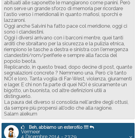
abituati alle saponette le mangiarono come panini. Però
non serve un grande sforzo di memoria per ricordare
l'astio verso i meridionali in quanto mafiosi, sporchi e
lazzaroni.
Oggi anche Salvini ha fatto pace col meridione, oggi ci
sono i clandestini.
Oggi i diversi arrivano con i barconi mentre, quei tanti
arditi che sbraitano per la sicurezza e la pulizia etnica,
riempiono le tasche a destra e sinistra con l'emergenza
clandestini/rom/periferie e sempre alla faccia del
popolo beota.
Replicando, in questo tread, dopo decine di post, quante
segnalazioni concrete ? Nemmeno una. Però c'è tanto
NOI e loro. Tanta voglia di Far-West, violenza, giuramenti
e lager. E chi non fa parte di quei NOI è sicuramente un
bigotto, un buonista, od altre definizioni utili a
distinguerlo.
La paura del diverso si consolida nell'ardire degli ottusi,
da sempre più propensi all'odio che alla ragione.
Salam aleikum
Beh, abbiamo un esterofilo !!!!!
Vermeer
4 Dicembre 2014 - 23:29