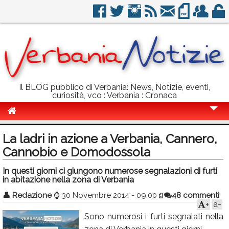
Il BLOG pubblico di Verbania: News, Notizie, eventi,
curiosità, vco : Verbania : Cronaca
Cronaca
La ladri in azione a Verbania, Cannero,
Politica
Cannobio e Domodossola
Sport
In questi giorni ci giungono numerose segnalazioni di furti
in abitazione nella zona di Verbania
Eventi
👤
Redazione
⌚
30 Novembre 2014 - 09:00
48 commenti
a-
+
Info Utili
Sono numerosi i furti segnalati nella
Rubriche