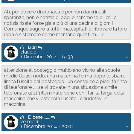
Ah, per dovere di cronaca e per non darvi inutili
speranze, non è notizia di oggi e nemmeno di ieri, la
notizia risale forse già a più di una decina di giorni!
Comunque auguro a tutti i malcapitati di ritrovare la loro
roba e sistemare come meritano questi m.......i!
ladri
claudio
1 Dicembre 2014 - 19:33
attenzione al posteggio multipiano vicino alle scuole
medie Quasimodo, una macchina ferma dopo le sbarre
limita l'uscita dal posteggio , un complice a piedi fà finta
di telefonare ......se vi trovate in una situazione simile
telefonate al 113 illuminate bene con i fari la targa della
macchina che vi ostacola l'uscita , chiudetevi in
macchina.
E' bene........
vermeer
1 Dicembre 2014 - 20:01