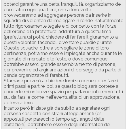
poterci garantire una certa tranquillità, organizziamo dei
comitati in ogni quartiere, che a loro volta
provvederanno ad aggregare persone da inserire in
squadre di volontari da impiegare in ronde, naturalmente
tutto rigorosamente legale e di concerto con le forze
dell'ordine e la prefettura; addirittura a quest'ultima
(prefettura),si potrà chiedere di far fare il giuramento a
questi volontari facendoli diventare guardie giurate.
Queste squadre, oltre a sorvegliare le zone di loro
pertinenza, potranno essere impiegate anche durante le
giornate di mercato e le feste, o dove comunque
potrebbe esserci grande assembramento di persone,
per prevenire ed arginare azioni di borseggio da parte di
bande organizzate di farabutti.
Stamane proverò a chiedere lumi su come poter fare i
primi passi e partire, poi, se questo blog sarà cortese a
concedermi un breve spazio per parlarne, informerò tutti
sul da farsi e come, nell'eventualità di un approvazione,
potervi aderire.
Intanto però iniziate già da subito a segnalare ogni
persona sospetta con strani atteggiamenti (es.
appostati per parecchio tempo agli angoli delle
abitazioni), potrebbero essere degli informatori dei