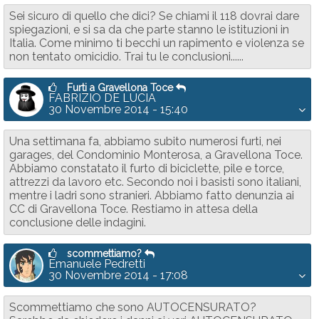
Sei sicuro di quello che dici? Se chiami il 118 dovrai dare
spiegazioni, e si sa da che parte stanno le istituzioni in
Italia. Come minimo ti becchi un rapimento e violenza se
non tentato omicidio. Trai tu le conclusioni......
Furti a Gravellona Toce
FABRIZIO DE LUCIA
30 Novembre 2014 - 15:40
Una settimana fa, abbiamo subito numerosi furti, nei
garages, del Condominio Monterosa, a Gravellona Toce.
Abbiamo constatato il furto di biciclette, pile e torce,
attrezzi da lavoro etc. Secondo noi i basisti sono italiani,
mentre i ladri sono stranieri. Abbiamo fatto denunzia ai
CC di Gravellona Toce. Restiamo in attesa della
conclusione delle indagini.
scommettiamo?
Emanuele Pedretti
30 Novembre 2014 - 17:08
Scommettiamo che sono AUTOCENSURATO?