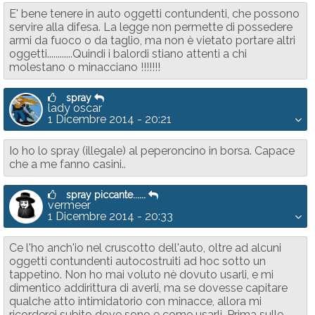
E' bene tenere in auto oggetti contundenti, che possono
servire alla difesa. La legge non permette di possedere
armi da fuoco o da taglio, ma non è vietato portare altri
oggetti............Quindi i balordi stiano attenti a chi
molestano o minacciano !!!!!!!
spray
lady oscar
1 Dicembre 2014 - 20:21
Io ho lo spray (illegale) al peperoncino in borsa. Capace
che a me fanno casini..
spray piccante......
vermeer
1 Dicembre 2014 - 20:33
Ce l'ho anch'io nel cruscotto dell'auto, oltre ad alcuni
oggetti contundenti autocostruiti ad hoc sotto un
tappetino. Non ho mai voluto nè dovuto usarli, e mi
dimentico addirittura di averli, ma se dovesse capitare
qualche atto intimidatorio con minacce, allora mi
ricorderei subito dove sono e come usarli. Prima sulle