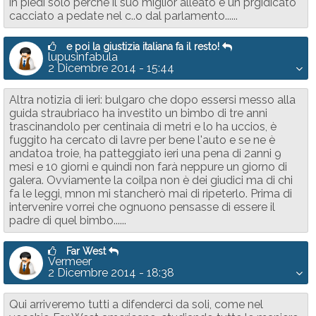
in piedi solo perchè il suo miglior alleato è un prgidicato
cacciato a pedate nel c..o dal parlamento......
e poi la giustizia italiana fa il resto!
lupusinfabula
2 Dicembre 2014 - 15:44
Altra notizia di ieri: bulgaro che dopo essersi messo alla
guida straubriaco ha investito un bimbo di tre anni
trascinandolo per centinaia di metri e lo ha uccios, è
fuggito ha cercato di lavre per bene l'auto e se ne è
andatoa troie, ha patteggiato ieri una pena di 2anni 9
mesi e 10 giorni e quindi non farà neppure un giorno di
galera. Ovviamente la coilpa non è dei giudici ma di chi
fa le leggi, mnon mi stancherò mai di ripeterlo. Prima di
intervenire vorrei che ognuono pensasse di essere il
padre di quel bimbo......
Far West
Vermeer
2 Dicembre 2014 - 18:38
Qui arriveremo tutti a difenderci da soli, come nel