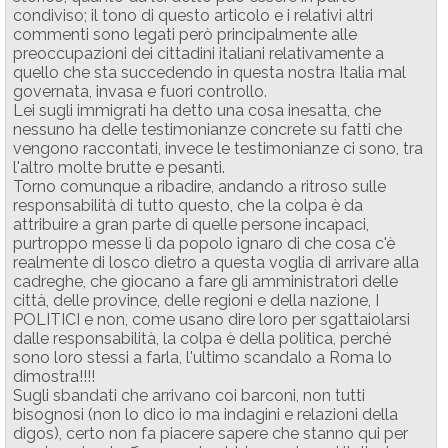
condiviso; il tono di questo articolo e i relativi altri
commenti sono legati però principalmente alle
preoccupazioni dei cittadini italiani relativamente a
quello che sta succedendo in questa nostra Italia mal
governata, invasa e fuori controllo.
Lei sugli immigrati ha detto una cosa inesatta, che
nessuno ha delle testimonianze concrete su fatti che
vengono raccontati, invece le testimonianze ci sono, tra
l'altro molte brutte e pesanti.
Torno comunque a ribadire, andando a ritroso sulle
responsabilità di tutto questo, che la colpa è da
attribuire a gran parte di quelle persone incapaci,
purtroppo messe lì da popolo ignaro di che cosa c'è
realmente di losco dietro a questa voglia di arrivare alla
cadreghe, che giocano a fare gli amministratori delle
città, delle province, delle regioni e della nazione, I
POLITICI e non, come usano dire loro per sgattaiolarsi
dalle responsabilità, la colpa è della politica, perché
sono loro stessi a farla, l'ultimo scandalo a Roma lo
dimostra!!!!
Sugli sbandati che arrivano coi barconi, non tutti
bisognosi (non lo dico io ma indagini e relazioni della
digos), certo non fa piacere sapere che stanno qui per