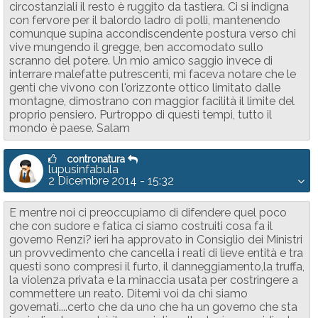
circostanziali il resto è ruggito da tastiera. Ci si indigna
con fervore per il balordo ladro di polli, mantenendo
comunque supina accondiscendente postura verso chi
vive mungendo il gregge, ben accomodato sullo
scranno del potere. Un mio amico saggio invece di
interrare malefatte putrescenti, mi faceva notare che le
genti che vivono con l'orizzonte ottico limitato dalle
montagne, dimostrano con maggior facilità il limite del
proprio pensiero. Purtroppo di questi tempi, tutto il
mondo è paese. Salam
contronatura
lupusinfabula
2 Dicembre 2014 - 15:32
E mentre noi ci preoccupiamo di difendere quel poco
che con sudore e fatica ci siamo costruiti cosa fa il
governo Renzi? ieri ha approvato in Consiglio dei Ministri
un provvedimento che cancella i reati di lieve entità e tra
questi sono compresi il furto, il danneggiamento,la truffa,
la violenza privata e la minaccia usata per costringere a
commettere un reato. Ditemi voi da chi siamo
governati....certo che da uno che ha un governo che sta