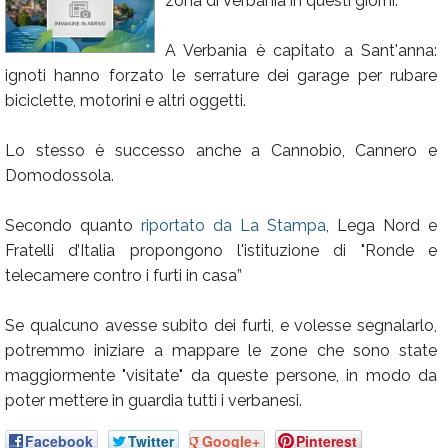
zona di Verbania in questi giorni.
Calendario
A Verbania è capitato a Sant'anna:
Annunci
ignoti hanno forzato le serrature dei garage per rubare
biciclette, motorini e altri oggetti.
Lo stesso è successo anche a Cannobio, Cannero e
Domodossola.
Secondo quanto
riportato da La Stampa
, Lega Nord e
Fratelli d’Italia propongono l'istituzione di "Ronde e
telecamere contro i furti in casa”
Se qualcuno avesse subito dei furti, e volesse segnalarlo,
potremmo iniziare a mappare le zone che sono state
maggiormente "visitate" da queste persone, in modo da
poter mettere in guardia tutti i verbanesi.
Facebook
Twitter
Google+
Pinterest