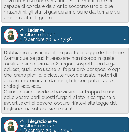
l'avrebbero sempre vinta loro. Se tu mostri che sei
capace di conciare da pronto soccorso uno di quei
malandrini, gli altri si guarderanno bene dal tornare per
prendere altre legnate.......
Lader
Alberto Furlan
1 Dicembre 2014 - 17:36
Dobbiamo ripristinare al più presto la legge del taglione.
Comunque, se può interessare, non ricordo in quale
località, hanno fermato 2 furgoni sospetti con targa
dell'est, quelli che usano, si fa per dire, per spedire ogni
che; erano pieni di biciclette nuove e usate, motori di
barche, motorini, arredamenti, hi fi, computer, tablet,
orologi, ecc. ecc..
Quindi, quando vedete bazzicare per troppo tempo
dalle vostre parti questi furgoni, state in campana e
avvertite chi di dovere, oppure, rifatevi alla legge del
taglione, ma solo se siete sicuri!
Integrazione
Alberto Furlan
1 Dicembre 2014 - 17:42