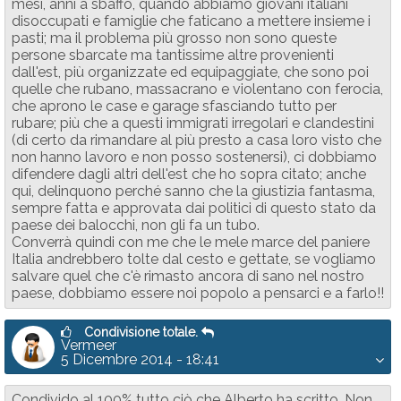
mesi, anni a sbaffo, quando abbiamo giovani italiani
disoccupati e famiglie che faticano a mettere insieme i
pasti; ma il problema più grosso non sono queste
persone sbarcate ma tantissime altre provenienti
dall'est, più organizzate ed equipaggiate, che sono poi
quelle che rubano, massacrano e violentano con ferocia,
che aprono le case e garage sfasciando tutto per
rubare; più che a questi immigrati irregolari e clandestini
(di certo da rimandare al più presto a casa loro visto che
non hanno lavoro e non posso sostenersi), ci dobbiamo
difendere dagli altri dell'est che ho sopra citato; anche
qui, delinquono perché sanno che la giustizia fantasma,
sempre fatta e approvata dai politici di questo stato da
paese dei balocchi, non gli fa un tubo.
Converrà quindi con me che le mele marce del paniere
Italia andrebbero tolte dal cesto e gettate, se vogliamo
salvare quel che c'è rimasto ancora di sano nel nostro
paese, dobbiamo essere noi popolo a pensarci e a farlo!!
Condivisione totale.
Vermeer
5 Dicembre 2014 - 18:41
Condivido al 100% tutto ciò che Alberto ha scritto. Non