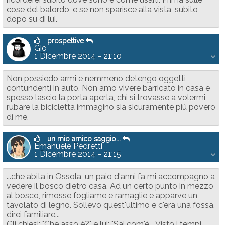
cose del balordo, e se non sparisce alla vista, subito
dopo su di lui.
prospettive
Gio
1 Dicembre 2014 - 21:10
Non possiedo armi e nemmeno detengo oggetti
contundenti in auto. Non amo vivere barricato in casa e
spesso lascio la porta aperta, chi si trovasse a volermi
rubare la bicicletta immagino sia sicuramente più povero
di me.
un mio amico saggio...
Emanuele Pedretti
1 Dicembre 2014 - 21:15
...che abita in Ossola, un paio d'anni fa mi accompagno a
vedere il bosco dietro casa. Ad un certo punto in mezzo
al bosco, rimosse fogliame e ramaglie e apparve un
tavolato di legno. Sollevo quest'ultimo e c'era una fossa,
direi familiare...
Gli chiesi: "Che asso è?" e lui: "Sai com'è... Visto i tempi