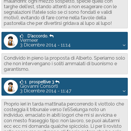
malandrini; ogni mezzo sospetto, specie quelli con
targhe dell'est, stando attenti a non esagerare con le
segnalazioni (fatele solo se ci sono fondati e validi
motivi), evitando di fare come nella favole della
pastorella che per divertirsi gridava al lupo al lupo!
D'accordo.
Vermeer
3 Dicembre 2014 - 11:14
Condivido in pieno la proposta di Alberto. Speriamo solo
che non intervengano i soliti ammalati di buonismo e
garantismo.
1
prospettive 3
Giovanni Consorti
3 Dicembre 2014 - 11:47
Proprio ieri in tarda mattinata percorrendo il viottolo che
costeggia il tribunale verso l'eSSelunga noto un
individuo, emaciato in abiti logori che mi si avvicina e
con mesto fraseggio tipo: non lavoro, se puoi aiutarmi
ecc ecc mi domanda qualche spicciolo. Li per li rovisto