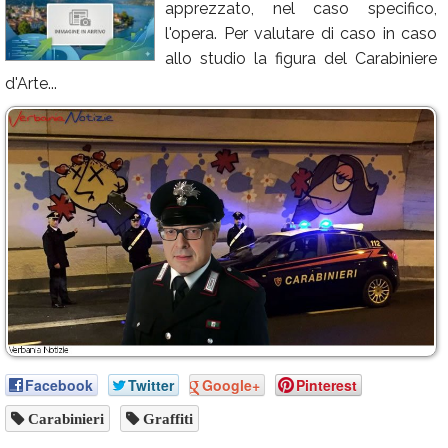
apprezzato, nel caso specifico,
Calendario
l'opera. Per valutare di caso in caso
allo studio la figura del Carabiniere
Annunci
d'Arte...
Facebook
Twitter
Google+
Pinterest
Carabinieri
Graffiti