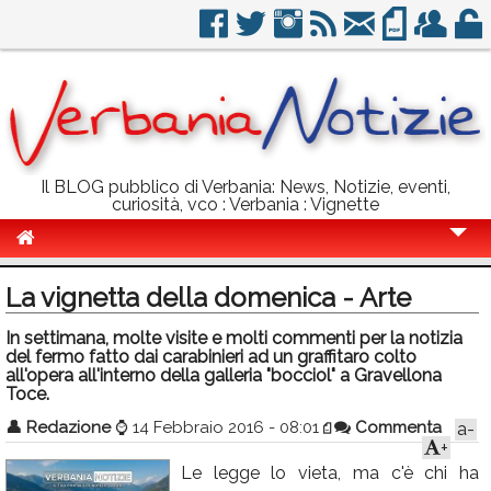
Il BLOG pubblico di Verbania: News, Notizie, eventi,
curiosità, vco : Verbania : Vignette
Cronaca
La vignetta della domenica - Arte
Politica
In settimana, molte visite e molti commenti per la notizia
del fermo fatto dai carabinieri ad un graffitaro colto
Sport
all'opera all'interno della galleria "bocciol" a Gravellona
Toce.
Eventi
👤
Redazione
⌚
14 Febbraio 2016 - 08:01
Commenta
a-
Info Utili
+
Le legge lo vieta, ma c'è chi ha
Rubriche