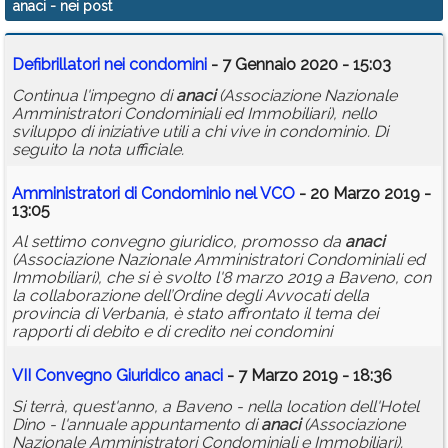
anaci
- nei post
Calendario
Defibrillatori nei condomini
- 7 Gennaio 2020 - 15:03
Annunci
Continua l'impegno di
anaci
(Associazione Nazionale
Amministratori Condominiali ed Immobiliari), nello
sviluppo di iniziative utili a chi vive in condominio. Di
seguito la nota ufficiale.
Amministratori di Condominio nel VCO
- 20 Marzo 2019 -
13:05
Al settimo convegno giuridico, promosso da
anaci
(Associazione Nazionale Amministratori Condominiali ed
Immobiliari), che si è svolto l'8 marzo 2019 a Baveno, con
la collaborazione dell’Ordine degli Avvocati della
provincia di Verbania, è stato affrontato il tema dei
rapporti di debito e di credito nei condomini
VII Convegno Giuridico
anaci
- 7 Marzo 2019 - 18:36
Si terrà, quest'anno, a Baveno - nella location dell'Hotel
Dino - l'annuale appuntamento di
anaci
(Associazione
Nazionale Amministratori Condominiali e Immobiliari).