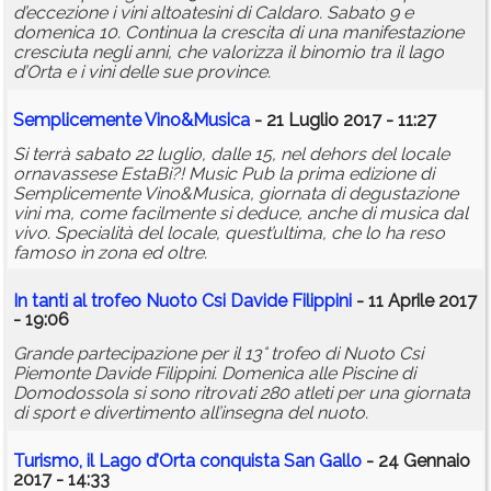
d’eccezione i vini altoatesini di Caldaro. Sabato 9 e
domenica 10. Continua la crescita di una manifestazione
cresciuta negli anni, che valorizza il binomio tra il lago
d’Orta e i vini delle sue province.
Semplicemente Vino&Musica
- 21 Luglio 2017 - 11:27
Si terrà sabato 22 luglio, dalle 15, nel dehors del locale
ornavassese EstaBi?! Music Pub la prima edizione di
Semplicemente Vino&Musica, giornata di degustazione
vini ma, come facilmente si deduce, anche di musica dal
vivo. Specialità del locale, quest’ultima, che lo ha reso
famoso in zona ed oltre.
In tanti al trofeo Nuoto Csi Davide Filippini
- 11 Aprile 2017
- 19:06
Grande partecipazione per il 13° trofeo di Nuoto Csi
Piemonte Davide Filippini. Domenica alle Piscine di
Domodossola si sono ritrovati 280 atleti per una giornata
di sport e divertimento all’insegna del nuoto.
Turismo, il Lago d’Orta conquista San Gallo
- 24 Gennaio
2017 - 14:33