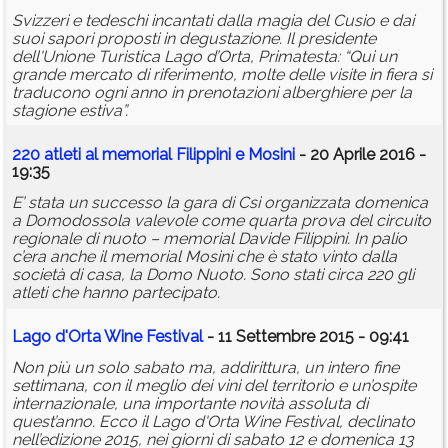
Svizzeri e tedeschi incantati dalla magia del Cusio e dai
suoi sapori proposti in degustazione. Il presidente
dell'Unione Turistica Lago d’Orta, Primatesta: “Qui un
grande mercato di riferimento, molte delle visite in fiera si
traducono ogni anno in prenotazioni alberghiere per la
stagione estiva”.
220 atleti al memorial Filippini e Mosini
- 20 Aprile 2016 -
19:35
E’ stata un successo la gara di Csi organizzata domenica
a Domodossola valevole come quarta prova del circuito
regionale di nuoto – memorial Davide Filippini. In palio
c’era anche il memorial Mosini che è stato vinto dalla
società di casa, la Domo Nuoto. Sono stati circa 220 gli
atleti che hanno partecipato.
Lago d'Orta Wine Festival
- 11 Settembre 2015 - 09:41
Non più un solo sabato ma, addirittura, un intero fine
settimana, con il meglio dei vini del territorio e un’ospite
internazionale, una importante novità assoluta di
quest’anno. Ecco il Lago d'Orta Wine Festival, declinato
nell’edizione 2015, nei giorni di sabato 12 e domenica 13