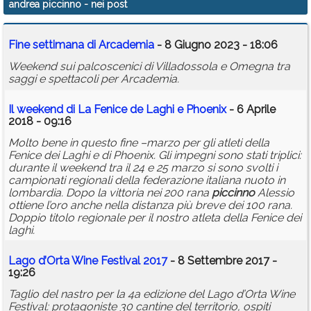
andrea piccinno
- nei post
Calendario
Fine settimana di Arcademia
- 8 Giugno 2023 - 18:06
Annunci
Weekend sui palcoscenici di Villadossola e Omegna tra
saggi e spettacoli per Arcademia.
Il weekend di La Fenice de Laghi e Phoenix
- 6 Aprile
2018 - 09:16
Molto bene in questo fine –marzo per gli atleti della
Fenice dei Laghi e di Phoenix. Gli impegni sono stati triplici:
durante il weekend tra il 24 e 25 marzo si sono svolti i
campionati regionali della federazione italiana nuoto in
lombardia. Dopo la vittoria nei 200 rana
piccinno
Alessio
ottiene l’oro anche nella distanza più breve dei 100 rana.
Doppio titolo regionale per il nostro atleta della Fenice dei
laghi.
Lago d’Orta Wine Festival 2017
- 8 Settembre 2017 -
19:26
Taglio del nastro per la 4a edizione del Lago d’Orta Wine
Festival: protagoniste 30 cantine del territorio, ospiti