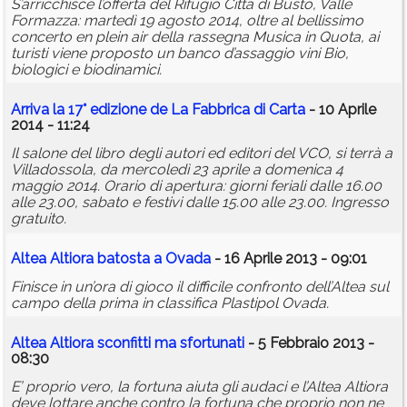
S’arricchisce l’offerta del Rifugio Città di Busto, Valle
Formazza: martedì 19 agosto 2014, oltre al bellissimo
concerto en plein air della rassegna Musica in Quota, ai
turisti viene proposto un banco d’assaggio vini Bio,
biologici e biodinamici.
Arriva la 17° edizione de La Fabbrica di Carta
- 10 Aprile
2014 - 11:24
Il salone del libro degli autori ed editori del VCO, si terrà a
Villadossola, da mercoledì 23 aprile a domenica 4
maggio 2014. Orario di apertura: giorni feriali dalle 16.00
alle 23.00, sabato e festivi dalle 15.00 alle 23.00. Ingresso
gratuito.
Altea Altiora batosta a Ovada
- 16 Aprile 2013 - 09:01
Finisce in un’ora di gioco il difficile confronto dell’Altea sul
campo della prima in classifica Plastipol Ovada.
Altea Altiora sconfitti ma sfortunati
- 5 Febbraio 2013 -
08:30
E’ proprio vero, la fortuna aiuta gli audaci e l’Altea Altiora
deve lottare anche contro la fortuna che proprio non ne