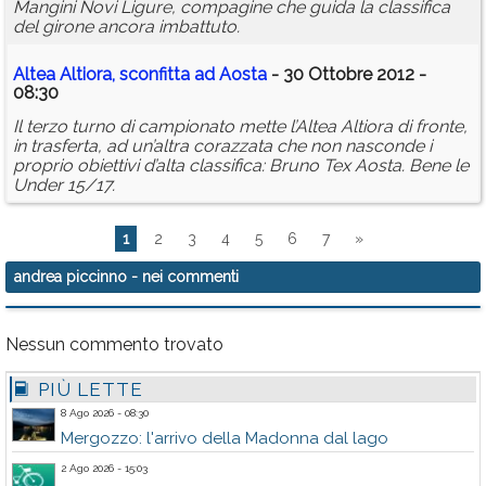
Mangini Novi Ligure, compagine che guida la classifica
del girone ancora imbattuto.
Altea Altiora, sconfitta ad Aosta
- 30 Ottobre 2012 -
08:30
Il terzo turno di campionato mette l’Altea Altiora di fronte,
in trasferta, ad un’altra corazzata che non nasconde i
proprio obiettivi d’alta classifica: Bruno Tex Aosta. Bene le
Under 15/17.
1
2
3
4
5
6
7
»
andrea piccinno
- nei commenti
Nessun commento trovato
PIÙ LETTE
8 Ago 2026 - 08:30
Mergozzo: l'arrivo della Madonna dal lago
2 Ago 2026 - 15:03