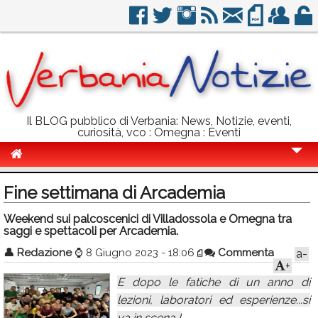
Il BLOG pubblico di Verbania: News, Notizie, eventi,
curiosità, vco : Omegna : Eventi
Cronaca
Fine settimana di Arcademia
Politica
Weekend sui palcoscenici di Villadossola e Omegna tra
saggi e spettacoli per Arcademia.
Sport
👤
Redazione
⌚
8 Giugno 2023 - 18:06
Commenta
a-
Eventi
+
E dopo le fatiche di un anno di
Info Utili
lezioni, laboratori ed esperienze...si
Rubriche
va in scena !