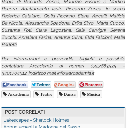
Regia di Riccardo Zonca, Maurizio Frisone e Martina
Pecora. Adattamento testo Riccardo Zonca. In scena
Federica Catalano, Giulia Piccinno, Elena Vercelli, Matilde
De Nicola, Alessandra Spadone, Erika Sirro, Maria Cuoco,
Susanna Foti, Clara Lagostina, Gaia Cervigni, Serena
Zucchi, Annalara Farina, Arianna Oliva, Elda Falcioni, Malia
Perlotti.
Per informazioni e prevendita biglietti è possibile
contattare Arcademia ai numeri 0323883535 –
3401704912. Indirizzo mail info@arcademia.it
Facebook
Twitter
Google+
Pinterest
Arcademia
Teatro
Danza
Musica
POST CORRELATI
Lakescapes - Sherlock Holmes
Appuntamenti a Madonna del Sasso