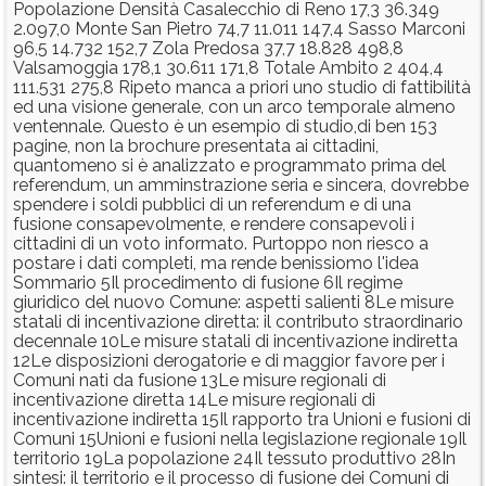
Popolazione Densità Casalecchio di Reno 17,3 36.349
2.097,0 Monte San Pietro 74,7 11.011 147,4 Sasso Marconi
96,5 14.732 152,7 Zola Predosa 37,7 18.828 498,8
Valsamoggia 178,1 30.611 171,8 Totale Ambito 2 404,4
111.531 275,8 Ripeto manca a priori uno studio di fattibilità
ed una visione generale, con un arco temporale almeno
ventennale. Questo è un esempio di studio,di ben 153
pagine, non la brochure presentata ai cittadini,
quantomeno si è analizzato e programmato prima del
referendum, un amminstrazione seria e sincera, dovrebbe
spendere i soldi pubblici di un referendum e di una
fusione consapevolmente, e rendere consapevoli i
cittadini di un voto informato. Purtoppo non riesco a
postare i dati completi, ma rende benissiomo l'idea
Sommario 5Il procedimento di fusione 6Il regime
giuridico del nuovo Comune: aspetti salienti 8Le misure
statali di incentivazione diretta: il contributo straordinario
decennale 10Le misure statali di incentivazione indiretta
12Le disposizioni derogatorie e di maggior favore per i
Comuni nati da fusione 13Le misure regionali di
incentivazione diretta 14Le misure regionali di
incentivazione indiretta 15Il rapporto tra Unioni e fusioni di
Comuni 15Unioni e fusioni nella legislazione regionale 19Il
territorio 19La popolazione 24Il tessuto produttivo 28In
sintesi: il territorio e il processo di fusione dei Comuni di