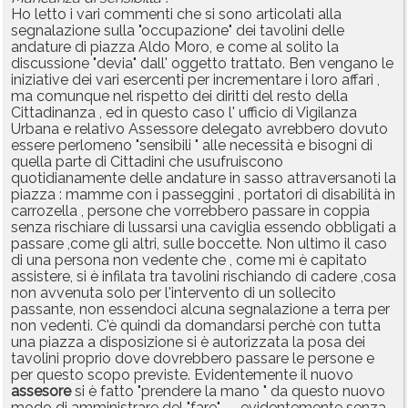
Ho letto i vari commenti che si sono articolati alla
segnalazione sulla "occupazione" dei tavolini delle
andature di piazza Aldo Moro, e come al solito la
discussione "devia" dall' oggetto trattato. Ben vengano le
iniziative dei vari esercenti per incrementare i loro affari ,
ma comunque nel rispetto dei diritti del resto della
Cittadinanza , ed in questo caso l' ufficio di Vigilanza
Urbana e relativo Assessore delegato avrebbero dovuto
essere perlomeno "sensibili " alle necessità e bisogni di
quella parte di Cittadini che usufruiscono
quotidianamente delle andature in sasso attraversanoti la
piazza : mamme con i passeggini , portatori di disabilità in
carrozella , persone che vorrebbero passare in coppia
senza rischiare di lussarsi una caviglia essendo obbligati a
passare ,come gli altri, sulle boccette. Non ultimo il caso
di una persona non vedente che , come mi è capitato
assistere, si è infilata tra tavolini rischiando di cadere ,cosa
non avvenuta solo per l'intervento di un sollecito
passante, non essendoci alcuna segnalazione a terra per
non vedenti. C'è quindi da domandarsi perchè con tutta
una piazza a disposizione si è autorizzata la posa dei
tavolini proprio dove dovrebbero passare le persone e
per questo scopo previste. Evidentemente il nuovo
assesore
si è fatto "prendere la mano " da questo nuovo
modo di amministrare del "fare" ......evidentemente senza