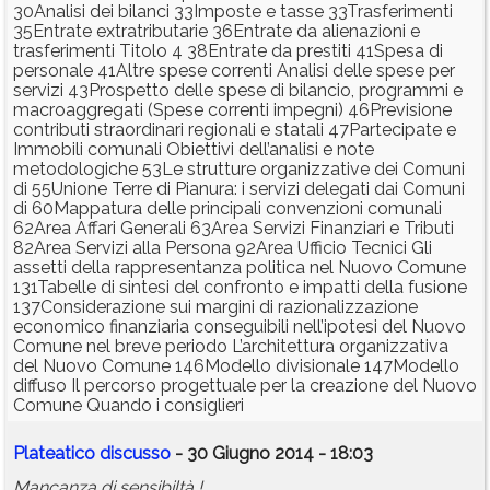
30Analisi dei bilanci 33Imposte e tasse 33Trasferimenti
35Entrate extratributarie 36Entrate da alienazioni e
trasferimenti Titolo 4 38Entrate da prestiti 41Spesa di
personale 41Altre spese correnti Analisi delle spese per
servizi 43Prospetto delle spese di bilancio, programmi e
macroaggregati (Spese correnti impegni) 46Previsione
contributi straordinari regionali e statali 47Partecipate e
Immobili comunali Obiettivi dell’analisi e note
metodologiche 53Le strutture organizzative dei Comuni
di 55Unione Terre di Pianura: i servizi delegati dai Comuni
di 60Mappatura delle principali convenzioni comunali
62Area Affari Generali 63Area Servizi Finanziari e Tributi
82Area Servizi alla Persona 92Area Ufficio Tecnici Gli
assetti della rappresentanza politica nel Nuovo Comune
131Tabelle di sintesi del confronto e impatti della fusione
137Considerazione sui margini di razionalizzazione
economico finanziaria conseguibili nell’ipotesi del Nuovo
Comune nel breve periodo L’architettura organizzativa
del Nuovo Comune 146Modello divisionale 147Modello
diffuso Il percorso progettuale per la creazione del Nuovo
Comune Quando i consiglieri
Plateatico discusso
- 30 Giugno 2014 - 18:03
Mancanza di sensibiltà !