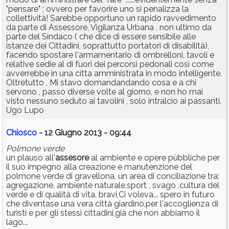
"pensare" ; ovvero per favorire uno si penalizza la
collettività! Sarebbe opportuno un rapido ravvedimento
da parte di Assessore, Vigilanza Urbana , non ultimo da
parte del Sindaco ( che dìce di essere sensibile alle
istanze dei Cittadini, soprattutto portatori di disabilità),
facendo spostare l'armamentario di ombrelloni, tavoli e
relative sedie al di fuori dei percorsi pedonali così come
avverrebbe in una citta amministrata in modo intelligente.
Oltretutto , Mi stavo domandandando cosa e a chi
servono , passo diverse volte al giorno, e non ho mai
visto nessuno seduto ai tavolini , solo intralcio ai passanti.
Ugo Lupo
Chiosco
- 12 Giugno 2013 - 09:44
Polmone verde
un plauso all'
assesore
al ambiente e opere pùbbliche per
il suo impegno alla creazione e manutenzione del
polmone verde di gravellona, un area di conciliazione tra;
agregazione, ambiente naturale,sport , svago ,cultura del
verde e di qualità di vita, bravi,Ci voleva... spero in futuro
che diventase una vera città giardino,per l'accoglienza di
turisti e per gli stessi cittadini,già che non abbiamo il
lago...