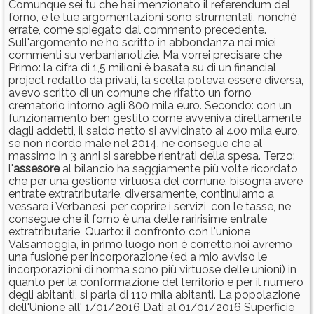
Comunque sei tu che hai menzionato il referendum del
forno, e le tue argomentazioni sono strumentali, nonchè
errate, come spiegato dal commento precedente.
Sull'argomento ne ho scritto in abbondanza nei miei
commenti su verbanianotizie. Ma vorrei precisare che
Primo: la cifra di 1,5 milioni è basata su di un financial
project redatto da privati, la scelta poteva essere diversa,
avevo scritto di un comune che rifatto un forno
crematorio intorno agli 800 mila euro. Secondo: con un
funzionamento ben gestito come avveniva direttamente
dagli addetti, il saldo netto si avvicinato ai 400 mila euro,
se non ricordo male nel 2014, ne consegue che al
massimo in 3 anni si sarebbe rientrati della spesa. Terzo:
l'
assesore
al bilancio ha saggiamente più volte ricordato,
che per una gestione virtuosa del comune, bisogna avere
entrate extratributarie, diversamente, continuiamo a
vessare i Verbanesi, per coprire i servizi, con le tasse, ne
consegue che il forno è una delle raririsime entrate
extratributarie, Quarto: il confronto con l'unione
Valsamoggia, in primo luogo non è corretto,noi avremo
una fusione per incorporazione (ed a mio avviso le
incorporazioni di norma sono più virtuose delle unioni) in
quanto per la conformazione del territorio e per il numero
degli abitanti, si parla di 110 mila abitanti. La popolazione
dell'Unione all' 1/01/2016 Dati al 01/01/2016 Superficie