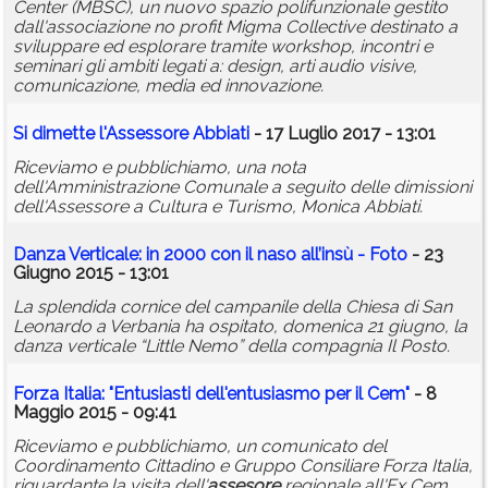
Center (MBSC), un nuovo spazio polifunzionale gestito
dall'associazione no profit Migma Collective destinato a
sviluppare ed esplorare tramite workshop, incontri e
seminari gli ambiti legati a: design, arti audio visive,
comunicazione, media ed innovazione.
Si dimette l'Assessore Abbiati
- 17 Luglio 2017 - 13:01
Riceviamo e pubblichiamo, una nota
dell'Amministrazione Comunale a seguito delle dimissioni
dell'Assessore a Cultura e Turismo, Monica Abbiati.
Danza Verticale: in 2000 con il naso all’insù - Foto
- 23
Giugno 2015 - 13:01
La splendida cornice del campanile della Chiesa di San
Leonardo a Verbania ha ospitato, domenica 21 giugno, la
danza verticale “Little Nemo” della compagnia Il Posto.
Forza Italia: "Entusiasti dell'entusiasmo per il Cem"
- 8
Maggio 2015 - 09:41
Riceviamo e pubblichiamo, un comunicato del
Coordinamento Cittadino e Gruppo Consiliare Forza Italia,
riguardante la visita dell'
assesore
regionale all'Ex Cem.