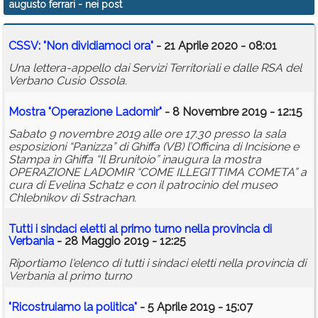
augusto ferrari
- nei post
Calendario
CSSV: "Non dividiamoci ora"
- 21 Aprile 2020 - 08:01
Annunci
Una lettera-appello dai Servizi Territoriali e dalle RSA del
Verbano Cusio Ossola.
Mostra "Operazione Ladomir"
- 8 Novembre 2019 - 12:15
Sabato 9 novembre 2019 alle ore 17.30 presso la sala
esposizioni “Panizza” di Ghiffa (VB) l’Officina di Incisione e
Stampa in Ghiffa “Il Brunitoio” inaugura la mostra
OPERAZIONE LADOMIR “COME ILLEGITTIMA COMETA” a
cura di Evelina Schatz e con il patrocinio del museo
Chlebnikov di Sstrachan.
Tutti i sindaci eletti al primo turno nella provincia di
Verbania
- 28 Maggio 2019 - 12:25
Riportiamo l'elenco di tutti i sindaci eletti nella provincia di
Verbania al primo turno
"Ricostruiamo la politica"
- 5 Aprile 2019 - 15:07