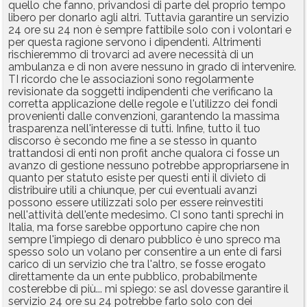
quello che fanno, privandosi di parte del proprio tempo
libero per donarlo agli altri. Tuttavia garantire un servizio
24 ore su 24 non è sempre fattibile solo con i volontari e
per questa ragione servono i dipendenti. Altrimenti
rischieremmo di trovarci ad avere necessità di un
ambulanza e di non avere nessuno in grado di intervenire.
TI ricordo che le associazioni sono regolarmente
revisionate da soggetti indipendenti che verificano la
corretta applicazione delle regole e l'utilizzo dei fondi
provenienti dalle convenzioni, garantendo la massima
trasparenza nell'interesse di tutti. Infine, tutto il tuo
discorso è secondo me fine a se stesso in quanto
trattandosi di enti non profit anche qualora ci fosse un
avanzo di gestione nessuno potrebbe appropriarsene in
quanto per statuto esiste per questi enti il divieto di
distribuire utili a chiunque, per cui eventuali avanzi
possono essere utilizzati solo per essere reinvestiti
nell'attività dell'ente medesimo. CI sono tanti sprechi in
Italia, ma forse sarebbe opportuno capire che non
sempre l'impiego di denaro pubblico è uno spreco ma
spesso solo un volano per consentire a un ente di farsi
carico di un servizio che tra l'altro, se fosse erogato
direttamente da un ente pubblico, probabilmente
costerebbe di più... mi spiego: se asl dovesse garantire il
servizio 24 ore su 24 potrebbe farlo solo con dei