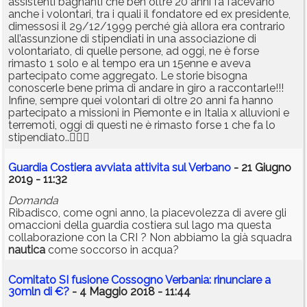
assistenti bagnanti che ben oltre 20 anni fa facevano
anche i volontari, tra i quali il fondatore ed ex presidente,
dimessosi il 29/12/1999 perché già allora era contrario
all’assunzione di stipendiati in una associazione di
volontariato, di quelle persone, ad oggi, ne è forse
rimasto 1 solo e al tempo era un 15enne e aveva
partecipato come aggregato. Le storie bisogna
conoscerle bene prima di andare in giro a raccontarle!!!
Infine, sempre quei volontari di oltre 20 anni fa hanno
partecipato a missioni in Piemonte e in Italia x alluvioni e
terremoti, oggi di questi ne è rimasto forse 1 che fa lo
stipendiato..🤦🏻‍♂️
Guardia Costiera avviata attivita sul Verbano
- 21 Giugno
2019 - 11:32
Domanda
Ribadisco, come ogni anno, la piacevolezza di avere gli
omaccioni della guardia costiera sul lago ma questa
collaborazione con la CRI ? Non abbiamo la già squadra
nautica
come soccorso in acqua?
Comitato SI fusione Cossogno Verbania: rinunciare a
30mln di €?
- 4 Maggio 2018 - 11:44