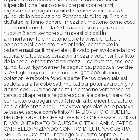
stipendiati che fanno ore su ore per coprire turni,
regolarmente pagati tramite le convenzioni dalla ASL,
quindi dalla popolazione. Pensate sia tutto qui? no c'è
dell'altro: si fanno donare i mezzi e li mettono come costi
in ammortamento alla ASL facendoseli pagare come
nuovi in 8 anni; sempre sui rimborsi di costi in
ammortamento ci mettono pure le divise di tutto il
personale (stipendiato e volontario), come pure la
patente
nautica
, il materiale utilizzato per svolgere la loro
attività e tutte le assicurazioni (mezzi e volontari), l'affitto
della sede, le manutenzioni mezzi, il carburante, ecc. ecc.,
quindi tutto rigorosamente pagato dal popolo, si perchè
la ASL gli eroga poco meno di €. 300.000 all'anno,
oblazioni e raccolte fondi a parte. Penso che qualsiasi
società seria farebbe salti mortali per poter avere un giro
d'affari così. Qualche anno fa un cittadino verbanese ha
cercato di aprire una regolare società e dare un servizio
come il loro a pagamento (che di fatto è identico al loro
con la differenza che lui no aveva agevolazioni e pagava
le tasse), sapete com'è finito? HA DOVUTO CHIUDERE,
PERCHE' QUELLE CHE SI DEFINISCONO ASSOCIAZIONI
DI VOLONTARIATO DI QUESTA CITTA', HANNO FATTO
CARTELLO INIZIANDO CONTRO DI LUI UNA GUERRA
SPIETATA. Ora, fate il riepilogo di quanto sopra e un