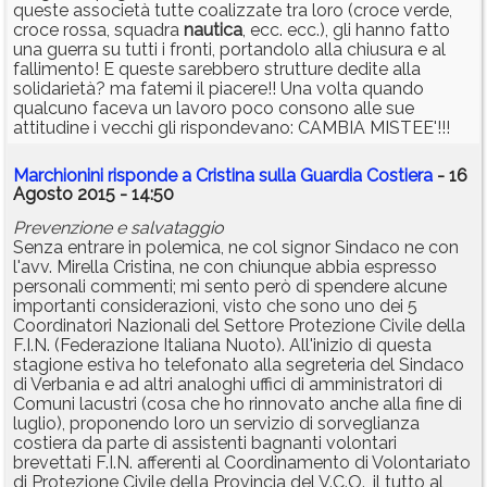
queste associetà tutte coalizzate tra loro (croce verde,
croce rossa, squadra
nautica
, ecc. ecc.), gli hanno fatto
una guerra su tutti i fronti, portandolo alla chiusura e al
fallimento! E queste sarebbero strutture dedite alla
solidarietà? ma fatemi il piacere!! Una volta quando
qualcuno faceva un lavoro poco consono alle sue
attitudine i vecchi gli rispondevano: CAMBIA MISTEE'!!!
Marchionini risponde a Cristina sulla Guardia Costiera
- 16
Agosto 2015 - 14:50
Prevenzione e salvataggio
Senza entrare in polemica, ne col signor Sindaco ne con
l'avv. Mirella Cristina, ne con chiunque abbia espresso
personali commenti; mi sento però di spendere alcune
importanti considerazioni, visto che sono uno dei 5
Coordinatori Nazionali del Settore Protezione Civile della
F.I.N. (Federazione Italiana Nuoto). All'inizio di questa
stagione estiva ho telefonato alla segreteria del Sindaco
di Verbania e ad altri analoghi uffici di amministratori di
Comuni lacustri (cosa che ho rinnovato anche alla fine di
luglio), proponendo loro un servizio di sorveglianza
costiera da parte di assistenti bagnanti volontari
brevettati F.I.N. afferenti al Coordinamento di Volontariato
di Protezione Civile della Provincia del V.C.O., il tutto al