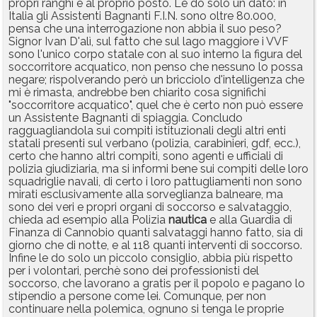
propri ranghi e al proprio posto. Le do solo un dato: in
Italia gli Assistenti Bagnanti F.I.N. sono oltre 80.000,
pensa che una interrogazione non abbia il suo peso?
Signor Ivan D'alì, sul fatto che sul lago maggiore i VVF
sono l'unico corpo statale con al suo interno la figura del
soccorritore acquatico, non penso che nessuno lo possa
negare; rispolverando però un bricciolo d'intelligenza che
mi è rimasta, andrebbe ben chiarito cosa significhi
"soccorritore acquatico", quel che è certo non può essere
un Assistente Bagnanti di spiaggia. Concludo
ragguagliandola sui compiti istituzionali degli altri enti
statali presenti sul verbano (polizia, carabinieri, gdf, ecc.),
certo che hanno altri compiti, sono agenti e ufficiali di
polizia giudiziaria, ma si informi bene sui compiti delle loro
squadriglie navali, di certo i loro pattugliamenti non sono
mirati esclusivamente alla sorveglianza balneare, ma
sono dei veri e propri organi di soccorso e salvataggio,
chieda ad esempio alla Polizia
nautica
e alla Guardia di
Finanza di Cannobio quanti salvataggi hanno fatto, sia di
giorno che di notte, e al 118 quanti interventi di soccorso.
Infine le do solo un piccolo consiglio, abbia più rispetto
per i volontari, perchè sono dei professionisti del
soccorso, che lavorano a gratis per il popolo e pagano lo
stipendio a persone come lei. Comunque, per non
continuare nella polemica, ognuno si tenga le proprie