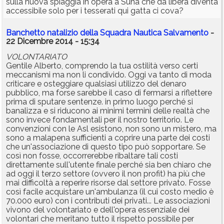
sulla nuova spiaggia in opera a Suna che da libera diventa
accessibile solo per i tesserati qui gatta ci cova?
Banchetto natalizio della Squadra Nautica Salvamento
-
22 Dicembre 2014 - 15:34
VOLONTARIATO
Gentile Alberto, comprendo la tua ostilità verso certi
meccanismi ma non li condivido. Oggi va tanto di moda
criticare e osteggiare qualsiasi utilizzo del denaro
pubblico, ma forse sarebbe il caso di fermarsi a riflettere
prima di sputare sentenze. in primo luogo perché si
banalizza e si riducono ai minimi termini delle realtà che
sono invece fondamentali per il nostro territorio. Le
convenzioni con le Asl esistono, non sono un mistero, ma
sono a malapena sufficienti a coprire una parte dei costi
che un'associazione di questo tipo può sopportare. Se
così non fosse, occorrerebbe ribaltare tali costi
direttamente sull'utente finale perché sia ben chiaro che
ad oggi il terzo settore (ovvero il non profit) ha più che
mai difficoltà a reperire risorse dal settore privato. Fosse
così facile acquistare un'ambulanza (il cui costo medio è
70.000 euro) con i contributi dei privati... Le associazioni
vivono del volontariato e dell'opera essenziale dei
volontari che meritano tutto il rispetto possibile per