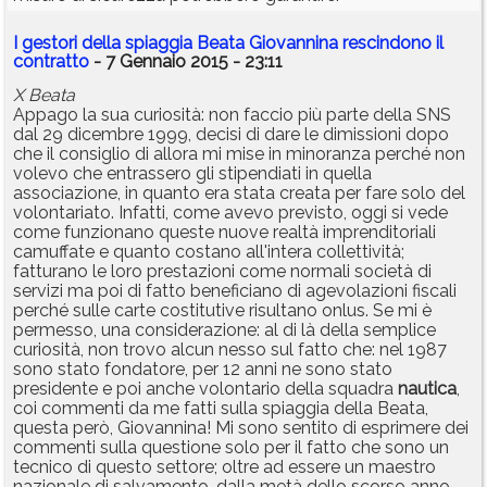
I gestori della spiaggia Beata Giovannina rescindono il
contratto
- 7 Gennaio 2015 - 23:11
X Beata
Appago la sua curiosità: non faccio più parte della SNS
dal 29 dicembre 1999, decisi di dare le dimissioni dopo
che il consiglio di allora mi mise in minoranza perché non
volevo che entrassero gli stipendiati in quella
associazione, in quanto era stata creata per fare solo del
volontariato. Infatti, come avevo previsto, oggi si vede
come funzionano queste nuove realtà imprenditoriali
camuffate e quanto costano all'intera collettività;
fatturano le loro prestazioni come normali società di
servizi ma poi di fatto beneficiano di agevolazioni fiscali
perché sulle carte costitutive risultano onlus. Se mi è
permesso, una considerazione: al di là della semplice
curiosità, non trovo alcun nesso sul fatto che: nel 1987
sono stato fondatore, per 12 anni ne sono stato
presidente e poi anche volontario della squadra
nautica
,
coi commenti da me fatti sulla spiaggia della Beata,
questa però, Giovannina! Mi sono sentito di esprimere dei
commenti sulla questione solo per il fatto che sono un
tecnico di questo settore; oltre ad essere un maestro
nazionale di salvamento, dalla metà dello scorso anno