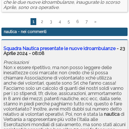
che le due nuove idroambulanze, inaugurate lo scorso
Aprile, sono ora operative.
1
2
3
4
5
6
7
»
nautica
- nei commenti
Squadra Nautica presentate le nuove idroambulanze
- 23
Aprile 2024 - 08:08
Precisazioni
Non x essere ripetitivo, ma non posso leggere delle
inesattezze così marcate: non credo che si possa
chiamare Associazione di volontariato xchè utilizza
anche dei volontari, queste sono Srl che fanno cassa!
Facciamo solo un calcolo di quanti dei nostri soldi vanno
per i 10 stipendi, tfr, divise, assicurazioni, ammortamento
in 8 anni dei mezzi, patenti nautiche, ecc ecc, dalla serie,
stanno in piedi perché paghiamo tutto noi, questo è fare
volontariato? Inoltre, avrei molti dubbi sul numero detto
relativo ai volontari operativi. Poi, non è stata la
nautica
di
Verbania a rappresentare più volte l'Italia alle
Esercitazioni mondiali di salvamento, ma sono stati alcuni