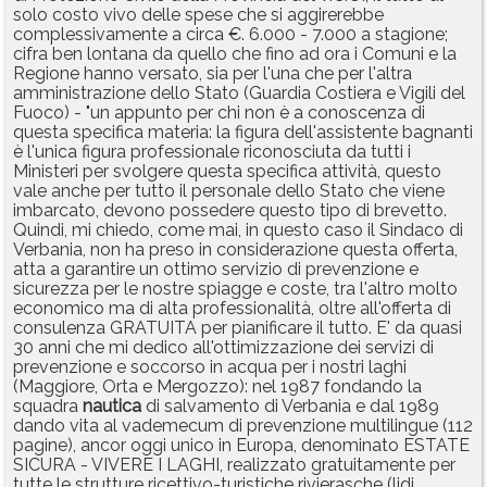
solo costo vivo delle spese che si aggirerebbe
complessivamente a circa €. 6.000 - 7.000 a stagione;
cifra ben lontana da quello che fino ad ora i Comuni e la
Regione hanno versato, sia per l'una che per l'altra
amministrazione dello Stato (Guardia Costiera e Vigili del
Fuoco) - "un appunto per chi non è a conoscenza di
questa specifica materia: la figura dell'assistente bagnanti
è l'unica figura professionale riconosciuta da tutti i
Ministeri per svolgere questa specifica attività, questo
vale anche per tutto il personale dello Stato che viene
imbarcato, devono possedere questo tipo di brevetto.
Quindi, mi chiedo, come mai, in questo caso il Sindaco di
Verbania, non ha preso in considerazione questa offerta,
atta a garantire un ottimo servizio di prevenzione e
sicurezza per le nostre spiagge e coste, tra l'altro molto
economico ma di alta professionalità, oltre all'offerta di
consulenza GRATUITA per pianificare il tutto. E' da quasi
30 anni che mi dedico all'ottimizzazione dei servizi di
prevenzione e soccorso in acqua per i nostri laghi
(Maggiore, Orta e Mergozzo): nel 1987 fondando la
squadra
nautica
di salvamento di Verbania e dal 1989
dando vita al vademecum di prevenzione multilingue (112
pagine), ancor oggi unico in Europa, denominato ESTATE
SICURA - VIVERE I LAGHI, realizzato gratuitamente per
tutte le strutture ricettivo-turistiche rivierasche (lidi,