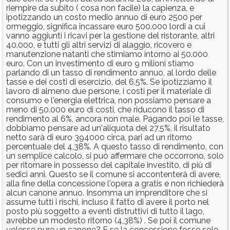
riempire da subito ( cosa non facile) la capienza, e
ipotizzando un costo medio annuo di euro 2500 per
ormeggio, significa incassare euro 500.000 lordi a cui
vanno aggiunti i ricavi per la gestione del ristorante, altri
40.000, e tutti gli altri servizi di alaggio, ricovero e
manutenzione natanti che stimiamo intorno ai 50.000
euro. Con un investimento di euro 9 milioni stiamo
parlando di un tasso di rendimento annuo, al lordo delle
tasse e dei costi di esercizio, del 6,5%. Se ipotizziamo il
lavoro di almeno due persone, i costi per il materiale di
consumo e l'energia elettrica, non possiamo pensare a
meno di 50.000 euro di costi, che riducono il tasso di
rendimento al 6%, ancora non male. Pagando poi le tasse,
dobbiamo pensare ad un'aliquota del 27,5%, il risultato
netto sarà di euro 394000 circa, pari ad un ritorno
percentuale del 4,38%. A questo tasso di rendimento, con
un semplice calcolo, si può affermare che occorrono, solo
per ritornare in possesso del capitale investito, di più di
sedici anni. Questo se il comune si accontenterà di avere,
alla fine della concessione l'opera a gratis e non richiederà
alcun canone annuo. Insomma un imprenditore che si
assume tutti i rischi, incluso il fatto di avere il porto nel
posto più soggetto a eventi distruttivi di tutto il lago,
avrebbe un modesto ritorno (4,38%) . Se poi il comune
volesse pure un canone? E se la concessione fosse solo