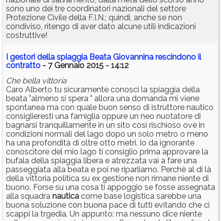
sono uno dei tre coordinatori nazionali del settore
Protezione Civile della F.I.N.; quindi, anche se non
condiviso, ritengo di aver dato alcune utili indicazioni
costruttive!
I gestori della spiaggia Beata Giovannina rescindono il
contratto
- 7 Gennaio 2015 - 14:12
Che bella vittoria
Caro Alberto tu sicuramente conosci la spiaggia della
beata "almeno si spera " allora una domanda mi viene
spontanea ma con quale buon senso di istruttore nautico
consiglieresti una famiglia oppure un neo nuotatore di
bagnarsi tranquillamente in un sito così rischioso ove in
condizioni normali del lago dopo un solo metro o meno
ha una profondità di oltre otto metri. Io da ignorante
conoscitore del mio lago ti consiglio prima approvare la
bufala della spiaggia libera e atrezzata vai a fare una
passeggiata alla beata e poi ne riparliamo. Perchè al di là
della vittoria politica su ex gestione non rimane niente di
buono. Forse su una cosa ti appoggio se fosse assegnata
alla squadra
nautica
come base logistica sarebbe una
buona soluzione con buona pace di tutti evitando che ci
scappi la trgedia. Un appunto: ma nessuno dice niente