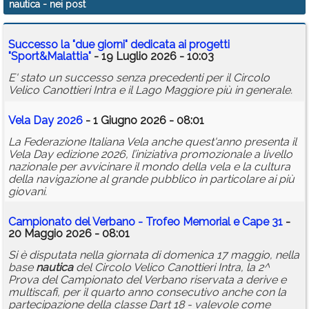
nautica
- nei post
Calendario
Successo la "due giorni" dedicata ai progetti
Annunci
"Sport&Malattia"
- 19 Luglio 2026 - 10:03
E' stato un successo senza precedenti per il Circolo
Velico Canottieri Intra e il Lago Maggiore più in generale.
Vela Day 2026
- 1 Giugno 2026 - 08:01
La Federazione Italiana Vela anche quest'anno presenta il
Vela Day edizione 2026, l’iniziativa promozionale a livello
nazionale per avvicinare il mondo della vela e la cultura
della navigazione al grande pubblico in particolare ai più
giovani.
Campionato del Verbano - Trofeo Memorial e Cape 31
-
20 Maggio 2026 - 08:01
Si è disputata nella giornata di domenica 17 maggio, nella
base
nautica
del Circolo Velico Canottieri Intra, la 2^
Prova del Campionato del Verbano riservata a derive e
multiscafi, per il quarto anno consecutivo anche con la
partecipazione della classe Dart 18 - valevole come