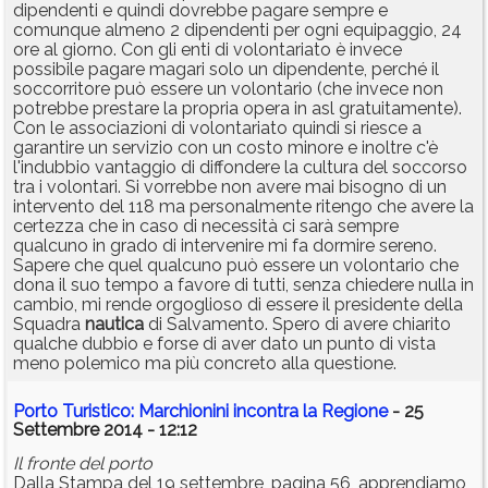
dipendenti e quindi dovrebbe pagare sempre e
comunque almeno 2 dipendenti per ogni equipaggio, 24
ore al giorno. Con gli enti di volontariato è invece
possibile pagare magari solo un dipendente, perché il
soccorritore può essere un volontario (che invece non
potrebbe prestare la propria opera in asl gratuitamente).
Con le associazioni di volontariato quindi si riesce a
garantire un servizio con un costo minore e inoltre c'è
l'indubbio vantaggio di diffondere la cultura del soccorso
tra i volontari. Si vorrebbe non avere mai bisogno di un
intervento del 118 ma personalmente ritengo che avere la
certezza che in caso di necessità ci sarà sempre
qualcuno in grado di intervenire mi fa dormire sereno.
Sapere che quel qualcuno può essere un volontario che
dona il suo tempo a favore di tutti, senza chiedere nulla in
cambio, mi rende orgoglioso di essere il presidente della
Squadra
nautica
di Salvamento. Spero di avere chiarito
qualche dubbio e forse di aver dato un punto di vista
meno polemico ma più concreto alla questione.
Porto Turistico: Marchionini incontra la Regione
- 25
Settembre 2014 - 12:12
Il fronte del porto
Dalla Stampa del 19 settembre, pagina 56, apprendiamo