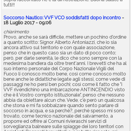
tutti!!
Soccorso Nautico: VVF VCO soddisfatti dopo incontro
-
18 Luglio 2017 - 09:06
chiarimento
Provo, anche se sarà difficile, mettere un pochino d'ordine
a quanto scritto: Signor Alberto Antoniazzi, che io sia
ancora attivo sul territorio e con quale associazione,
penso che in questo caso sia un dato di poco conto;
però, per darle serenità, le dico che sono sempre con la
medesima bandiera da oltre trent'anni. I brevetti che ha al
suo interno personale del Corpo Nazionale Vigili del
Fuoco li conosco molto bene, così come conosco molto
bene anche le didattiche legate agli stessi, come vede di
passaggi ne ho persi ben pochi; così come il fatto che "i
VVF rivendichino una imbarcazione ANTINCENDIO visto
che è il Vostro compito istituzionale", penso che nessuno
abbia da obiettare alcun che. Vede, c'è però un qualcosa
che stona e mi fa sobbalzare quando sento parlare di
soccorso in acqua, e sa perchè?, perchè spesso mi sono
trovato, come tecnico nazionale del salvamento, a
proporre ed offrire ai Comuni rivieraschi servizi di
sorveglianza balneare sulle spiagge dei loro territori con