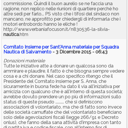
commissione. Quindi il buon aurelio se ne faccia una
ragione, non replico nelle riunioni di quartiere perchè ho
altre sedi per farlo... PS visto che i tifosi del sindaco non
mancano, ne approfitto per chiedergli di informarla che i
motori entrobordo hanno le eliche !
http://www.verbaniafocuson.it/n830536-la-silvia-
nautica
.htm
Comitato Insieme per Sant'Anna materiale per Squadra
Nautica di Salvamento
- 3 Dicembre 2015 - 06:43
Donazioni materiale
Tutte le iniziative atte a donare un qualcosa sono da
ammirare e plaudire, il fatto è che bisogna sempre vedere
cosa e a chi donare. Nel caso specifico ritengo che il
Presidente del Comitato insieme per S. Anna, che
sicuramente in buona fede ha dato il via all'iniziativa per
amicizia con qualcuno che è all'interno di questa società;
avrebbe dovuto prendere un po più di informazioni sullo
status di queste pseudo .......... che si definiscono
associazioni di volontariato, ma che di fatto sono invece
delle società camuffate che del volontariato beneficiano
solo delle agevolazioni fiscali (legge 266/91 e Decreto
onlus), che fanno della sana attività d'impresa con tanto
di partita iva e codice fiscale, con all'interno fior di