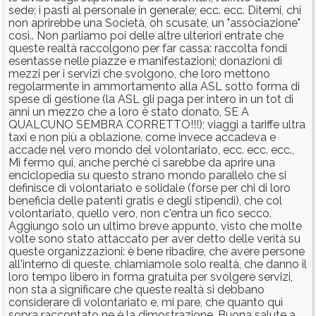
sede; i pasti al personale in generale; ecc. ecc. Ditemi, chi
non aprirebbe una Società, oh scusate, un "associazione"
così.. Non parliamo poi delle altre ulteriori entrate che
queste realtà raccolgono per far cassa: raccolta fondi
esentasse nelle piazze e manifestazioni; donazioni di
mezzi per i servizi che svolgono, che loro mettono
regolarmente in ammortamento alla ASL sotto forma di
spese di gestione (la ASL gli paga per intero in un tot di
anni un mezzo che a loro è stato donato, SE A
QUALCUNO SEMBRA CORRETTO!!!); viaggi a tariffe ultra
taxi e non più a oblazione, come invece accadeva e
accade nel vero mondo del volontariato, ecc. ecc. ecc.,
Mi fermo qui, anche perchè ci sarebbe da aprire una
enciclopedia su questo strano mondo parallelo che si
definisce di volontariato e solidale (forse per chi di loro
beneficia delle patenti gratis e degli stipendi), che col
volontariato, quello vero, non c'entra un fico secco.
Aggiungo solo un ultimo breve appunto, visto che molte
volte sono stato attaccato per aver detto delle verità su
queste organizzazioni: è bene ribadire, che avere persone
all'interno di queste, chiamiamole solo realtà, che danno il
loro tempo libero in forma gratuita per svolgere servizi,
non sta a significare che queste realtà si debbano
considerare di volontariato e, mi pare, che quanto qui
sopra raccontato ne è la dimostrazione. Buona salute a