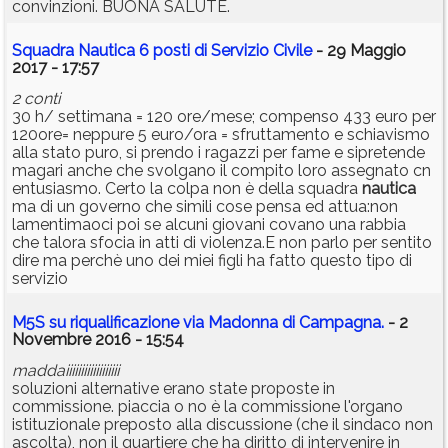
convinzioni. BUONA SALUTE.
Squadra Nautica 6 posti di Servizio Civile
- 29 Maggio
2017 - 17:57
2 conti
30 h/ settimana = 120 ore/mese; compenso 433 euro per
120ore= neppure 5 euro/ora = sfruttamento e schiavismo
alla stato puro, si prendo i ragazzi per fame e sipretende
magari anche che svolgano il compito loro assegnato cn
entusiasmo. Certo la colpa non è della squadra
nautica
ma di un governo che simili cose pensa ed attua:non
lamentimaoci poi se alcuni giovani covano una rabbia
che talora sfocia in atti di violenza.E non parlo per sentito
dire ma perchè uno dei miei figli ha fatto questo tipo di
servizio
M5S su riqualificazione via Madonna di Campagna.
- 2
Novembre 2016 - 15:54
maddaiiiiiiiiiiiiiiiiii
soluzioni alternative erano state proposte in
commissione. piaccia o no è la commissione l'organo
istituzionale preposto alla discussione (che il sindaco non
ascolta), non il quartiere che ha diritto di intervenire in