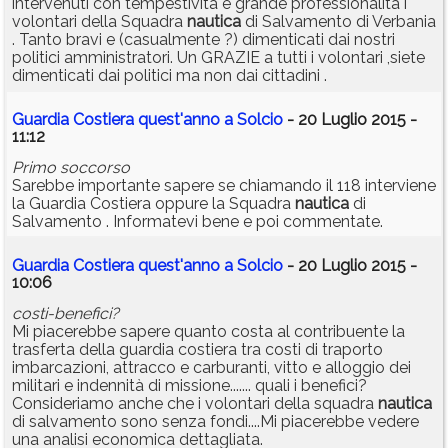
intervenuti con tempestività e grande professionalità i
volontari della Squadra
nautica
di Salvamento di Verbania
. Tanto bravi e (casualmente ?) dimenticati dai nostri
politici amministratori. Un GRAZIE a tutti i volontari ,siete
dimenticati dai politici ma non dai cittadini .
Guardia Costiera quest'anno a Solcio
- 20 Luglio 2015 -
11:12
Primo soccorso
Sarebbe importante sapere se chiamando il 118 interviene
la Guardia Costiera oppure la Squadra
nautica
di
Salvamento . Informatevi bene e poi commentate.
Guardia Costiera quest'anno a Solcio
- 20 Luglio 2015 -
10:06
costi-benefici?
Mi piacerebbe sapere quanto costa al contribuente la
trasferta della guardia costiera tra costi di traporto
imbarcazioni, attracco e carburanti, vitto e alloggio dei
militari e indennità di missione....... quali i benefici?
Consideriamo anche che i volontari della squadra
nautica
di salvamento sono senza fondi....Mi piacerebbe vedere
una analisi economica dettagliata.