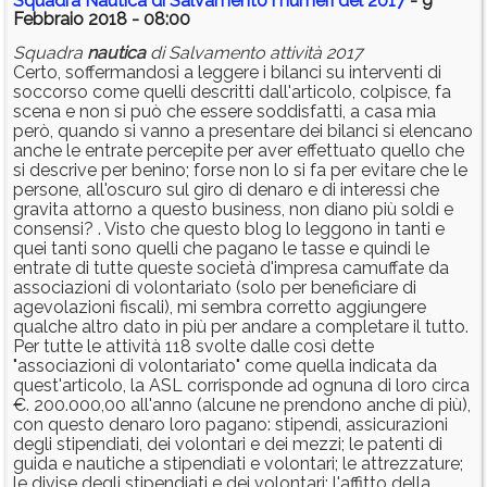
Squadra Nautica di Salvamento i numeri del 2017
- 9
Febbraio 2018 - 08:00
Squadra
nautica
di Salvamento attività 2017
Certo, soffermandosi a leggere i bilanci su interventi di
soccorso come quelli descritti dall'articolo, colpisce, fa
scena e non si può che essere soddisfatti, a casa mia
però, quando si vanno a presentare dei bilanci si elencano
anche le entrate percepite per aver effettuato quello che
si descrive per benino; forse non lo si fa per evitare che le
persone, all'oscuro sul giro di denaro e di interessi che
gravita attorno a questo business, non diano più soldi e
consensi? . Visto che questo blog lo leggono in tanti e
quei tanti sono quelli che pagano le tasse e quindi le
entrate di tutte queste società d'impresa camuffate da
associazioni di volontariato (solo per beneficiare di
agevolazioni fiscali), mi sembra corretto aggiungere
qualche altro dato in più per andare a completare il tutto.
Per tutte le attività 118 svolte dalle così dette
"associazioni di volontariato" come quella indicata da
quest'articolo, la ASL corrisponde ad ognuna di loro circa
€. 200.000,00 all'anno (alcune ne prendono anche di più),
con questo denaro loro pagano: stipendi, assicurazioni
degli stipendiati, dei volontari e dei mezzi; le patenti di
guida e nautiche a stipendiati e volontari; le attrezzature;
le divise degli stipendiati e dei volontari; l'affitto della