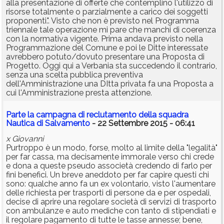
alla presentazione di offerte che contemplino l'utilizzo di
risorse totalmente o parzialmente a carico dei soggetti
proponenti.". Visto che non è previsto nel Programma
triennale tale operazione mi pare che manchi di coerenza
con la normativa vigente. Prima andava previsto nella
Programmazione del Comune e poi le Ditte interessate
avrebbero potuto/dovuto presentare una Proposta di
Progetto. Oggi qui a Verbania sta succedendo il contrario,
senza una scelta pubblica preventiva
dell'Amministrazione una DItta privata fa una Proposta a
cui l'Amministrazione presta attenzione.
Parte la campagna di reclutamento della squadra
Nautica di Salvamento
- 22 Settembre 2015 - 06:41
x Giovanni
Purtroppo è un modo, forse, molto al limite della "legalità"
per far cassa, ma decisamente immorale verso chi crede
e dona a queste pseudo associetà credendo di farlo per
fini benefici. Un breve aneddoto per far capire questi chi
sono: qualche anno fa un ex volontario, visto l'aumentare
delle richiesta per trasporti di persone da e per ospedali,
decise di aprire una regolare società di servizi di trasporto
con ambulanze e auto mediche con tanto di stipendiati e
il regolare pagamento di tutte le tasse annesse; bene,