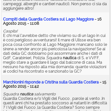
campeggi, alberghi e cantieri nautici). Non penso ci sia da
aggiungere altro!
Compiti della Guardia Costiera sul Lago Maggiore
- 16
Agosto 2015 - 11:08
Caspita!
E chi mai l'avrebbe detto che viviamo su di un lago in cui
è così periglioso avventurarsi! Il mare di Ulisse era ben
poca cosa confronto al Lago Maggiore: mancano solo le
sirene a render ancor più pericolosa la navigazione! Se ai
dati della GC dobbiamo poi assommare anche i dati di
GdF, Carabinieri, Polizia ,Squadra
nautica
di S. e VVFF,
meglio stare a guardare il lago dal balcone di casa. Ma
nessuno ha risposto alla mia domanda: quante violazioni
ai codici ha riscontrato e sanzionato la GC?
Marchionini risponde a Cristina sulla Guardia Costiera
- 15
Agosto 2015 - 11:42
Squadra
nautica
salvamento
Guardia Costiera e/o Vigili del Fuoco , parole al vento .In
questi anni chi ha prestato soccorso ai natanti in difficoltà
? I Vigili del Fuoco ,la Guardia Costiera? Sono sempre