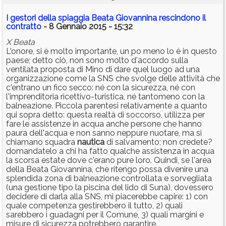
I gestori della spiaggia Beata Giovannina rescindono il
contratto
- 8 Gennaio 2015 - 15:32
X Beata
L'onore, si è molto importante, un po meno lo è in questo
paese; detto ciò, non sono molto d'accordo sulla
ventilata proposta di Mino di dare quel luogo ad una
organizzazione come la SNS che svolge delle attività che
c'entrano un fico secco: né con la sicurezza, né con
l'imprenditoria ricettivo-turistica, né tantomeno con la
balneazione. Piccola parentesi relativamente a quanto
qui sopra detto: questa realtà di soccorso, utilizza per
fare le assistenze in acqua anche persone che hanno
paura dell'acqua e non sanno neppure nuotare, ma si
chiamano squadra
nautica
di salvamento; non credete?
domandatelo a chi ha fatto qualche assistenza in acqua
la scorsa estate dove c'erano pure loro. Quindi, se l'area
della Beata Giovannina, che ritengo possa divenire una
splendida zona di balneazione controllata e sorvegliata
(una gestione tipo la piscina del lido di Suna), dovessero
decidere di darla alla SNS, mi piacerebbe capire: 1) con
quale competenza gestirebbero il tutto, 2) quali
sarebbero i guadagni per il Comune, 3) quali margini e
misure di sicurezza potrebbero garantire.