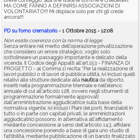
breve conteggio, alla fine tirate le somme e chiedetevi:
MA COME FANNO A DEFINIRSI ASSOCIAZIONI DI
VOLONTARIATO!!! Mi dispiace solo per chi gli crede
ancora!!!
PD su forno crematorio
- 1 Ottobre 2015 - 12:08
Non esiste coerenza con la norma di legge
Senza entrare nel merito dell'operazione privatizzazione
che considero un errore strategico, voglio solo
sottolineare un passaggio importante e delicato della
vicenda. Il Codice degli Appalti all'art.153 - FINANZA DI
PROGETTO - al Comma 1) recita: "Per la realizzazione di
lavori pubblici o di lavori di pubblica utilità, ivi inclusi quelli
relativi alle strutture dedicate alla
nautica
da diporto,
inseriti nella programmazione triennale e nell'elenco
annuale di cui all'articolo 128, ovvero negli strumenti di
programmazione formalmente approvati
dall'amministrazione aggiudicatrice sulla base della
normativa vigente, ivi inclusi i Piani dei porti, finanziabili in
tutto o in parte con capitali privati, le amministrazioni
aggiudicatrici possono, in alternativa all'affidamento
mediante concessione ai sensi dell'articolo 143, affidare
una concessione ponendo a base di gara uno studio di
fattibilità, mediante pubblicazione di un bando finalizzato