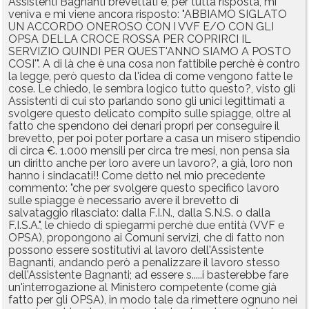
Assistenti Bagnanti brevettati e, per tutta risposta, mi
veniva e mi viene ancora risposto: "ABBIAMO SIGLATO
UN ACCORDO ONEROSO CON I VVF E/O CON GLI
OPSA DELLA CROCE ROSSA PER COPRIRCI IL
SERVIZIO QUINDI PER QUEST'ANNO SIAMO A POSTO
COSI'". A di là che è una cosa non fattibile perchè è contro
la legge, però questo da l'idea di come vengono fatte le
cose. Le chiedo, le sembra logico tutto questo?, visto gli
Assistenti di cui sto parlando sono gli unici legittimati a
svolgere questo delicato compito sulle spiagge, oltre al
fatto che spendono dei denari propri per conseguire il
brevetto, per poi poter portare a casa un misero stipendio
di circa €. 1.000 mensili per circa tre mesi, non pensa sia
un diritto anche per loro avere un lavoro?, a già, loro non
hanno i sindacati!! Come detto nel mio precedente
commento: "che per svolgere questo specifico lavoro
sulle spiagge è necessario avere il brevetto di
salvataggio rilasciato: dalla F.I.N., dalla S.N.S. o dalla
F.I.S.A.", le chiedo di spiegarmi perchè due entità (VVF e
OPSA), propongono ai Comuni servizi, che di fatto non
possono essere sostitutivi al lavoro dell'Assistente
Bagnanti, andando però a penalizzare il lavoro stesso
dell'Assistente Bagnanti; ad essere s.....i basterebbe fare
un'interrogazione al Ministero competente (come già
fatto per gli OPSA), in modo tale da rimettere ognuno nei