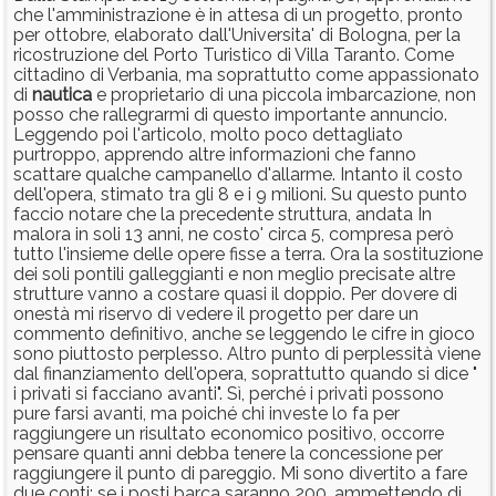
che l'amministrazione è in attesa di un progetto, pronto
per ottobre, elaborato dall'Universita' di Bologna, per la
ricostruzione del Porto Turistico di Villa Taranto. Come
cittadino di Verbania, ma soprattutto come appassionato
di
nautica
e proprietario di una piccola imbarcazione, non
posso che rallegrarmi di questo importante annuncio.
Leggendo poi l'articolo, molto poco dettagliato
purtroppo, apprendo altre informazioni che fanno
scattare qualche campanello d'allarme. Intanto il costo
dell'opera, stimato tra gli 8 e i 9 milioni. Su questo punto
faccio notare che la precedente struttura, andata In
malora in soli 13 anni, ne costo' circa 5, compresa però
tutto l'insieme delle opere fisse a terra. Ora la sostituzione
dei soli pontili galleggianti e non meglio precisate altre
strutture vanno a costare quasi il doppio. Per dovere di
onestà mi riservo di vedere il progetto per dare un
commento definitivo, anche se leggendo le cifre in gioco
sono piuttosto perplesso. Altro punto di perplessità viene
dal finanziamento dell'opera, soprattutto quando si dice "
i privati si facciano avanti". Sì, perché i privati possono
pure farsi avanti, ma poiché chi investe lo fa per
raggiungere un risultato economico positivo, occorre
pensare quanti anni debba tenere la concessione per
raggiungere il punto di pareggio. Mi sono divertito a fare
due conti: se i posti barca saranno 200, ammettendo di