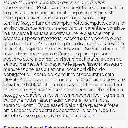
Re: Re: Re: Due referendum diversi e due risultati
Ciao Giovanni% Resto sempre convinto ci si sia imbarcati
in questa operazione, accecati dagli incentivi previsti,
senza prima aver ponderato e progettato a lungo
termine. Voglio fare un esempio molto semplice, ed a mio
avviso calzante. Arriva un eredità di un parente, e consiste
in una barca lussuosa e costosa, nelle clausole non è
previsto tu possa rivenderla. Accetti subito perché é una
gran bella barca? Credo che prima di accettare faresti più
di qualche superficiale considerazione. Se hai un lago od il
mare vicino, ma quanto è Grande e quante persone
possono stare a bordo, se ci sono posti barca disponibili,
se puoi permetterti di pagarne le spese fisse,rimessaggio,
manutenzione, assicurazione, dotazioni di bordo
obbligatorie, il costo del consumo di carburante sarà
elevato? Ti chiederai se sei in grado di guidarla o devi fare
la patente
nautica
, che uso ne farai, la sfrutterai o resterà
spesso ormeggiata? Forse potresti pensare di metterla a
noleggio ed avere un buon ritorno economico.. Il giorno in
cui dovrai rottamarla, magari da qui a 30 anni, quali
saranno i costi? Dopo esserti dato tutte queste e forse
altre risposte, deciderai se accettare l'eredità. Oppure
accetterai solo per convinzione personale ?