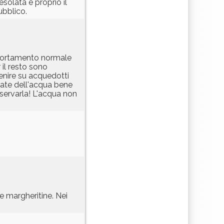
solata è proprio il
ubblico.
omportamento normale
 il resto sono
venire su acquedotti
cate dell'acqua bene
servarla! L'acqua non
e margheritine. Nei