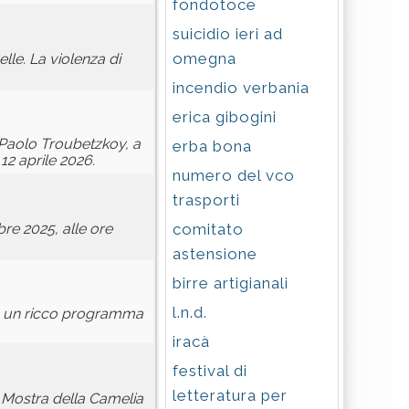
fondotoce
suicidio ieri ad
omegna
elle. La violenza di
incendio verbania
erica gibogini
r Paolo Troubetzkoy, a
erba bona
12 aprile 2026.
numero del vco
trasporti
comitato
bre 2025, alle ore
astensione
birre artigianali
l.n.d.
on un ricco programma
iracà
festival di
letteratura per
a Mostra della Camelia