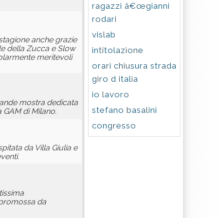
ragazzi â€œgianni
rodari
vislab
a stagione anche grazie
ale della Zucca e Slow
intitolazione
colarmente meritevoli
orari chiusura strada
giro d italia
io lavoro
rande mostra dedicata
stefano basalini
la GAM di Milano.
congresso
tata da Villa Giulia e
venti.
tissima
I, promossa da