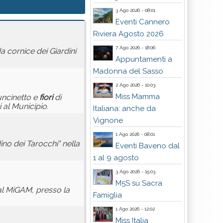
3 Ago 2026 - 08:01
Eventi Cannero
Riviera Agosto 2026
7 Ago 2026 - 18:06
a cornice dei Giardini
Appuntamenti a
Madonna del Sasso
2 Ago 2026 - 10:03
Miss Mamma
uncinetto e
fiori
di
 al Municipio.
Italiana: anche da
Vignone
1 Ago 2026 - 08:01
ino dei Tarocchi" nella
Eventi Baveno dal
1 al 9 agosto
3 Ago 2026 - 15:03
M5S su Sacra
al MiGAM, presso la
Famiglia
1 Ago 2026 - 12:02
Miss Italia