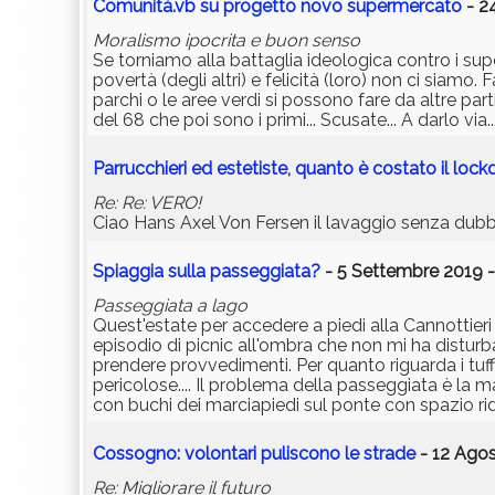
Comunità.vb su progetto novo supermercato
- 24
Moralismo ipocrita e buon senso
Se torniamo alla battaglia ideologica contro i supe
povertà (degli altri) e felicità (loro) non ci siam
parchi o le aree verdi si possono fare da altre par
del 68 che poi sono i primi... Scusate... A darlo via..
Parrucchieri ed estetiste, quanto è costato il lo
Re: Re: VERO!
Ciao Hans Axel Von Fersen il lavaggio senza dubbio
Spiaggia sulla passeggiata?
- 5 Settembre 2019 -
Passeggiata a lago
Quest'estate per accedere a piedi alla Cannottier
episodio di picnic all'ombra che non mi ha distur
prendere provvedimenti. Per quanto riguarda i tu
pericolose.... Il problema della passeggiata è la 
con buchi dei marciapiedi sul ponte con spazio r
Cossogno: volontari puliscono le strade
- 12 Agos
Re: Migliorare il futuro