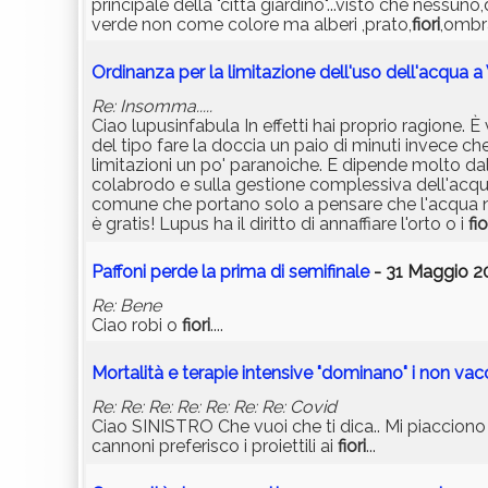
principale della "città giardino"...visto che nessu
verde non come colore ma alberi ,prato,
fiori
,ombr
Ordinanza per la limitazione dell'uso dell'acqua a
Re: Insomma.....
Ciao lupusinfabula In effetti hai proprio ragione
del tipo fare la doccia un paio di minuti invece ch
limitazioni un po' paranoiche. E dipende molto dal
colabrodo e sulla gestione complessiva dell'acqu
comune che portano solo a pensare che l'acqua no
è gratis! Lupus ha il diritto di annaffiare l'orto o i
fio
Paffoni perde la prima di semifinale
- 31 Maggio 2
Re: Bene
Ciao robi o
fiori
....
Mortalità e terapie intensive "dominano" i non vacc
Re: Re: Re: Re: Re: Re: Re: Covid
Ciao SINISTRO Che vuoi che ti dica.. Mi piacciono l
cannoni preferisco i proiettili ai
fiori
...