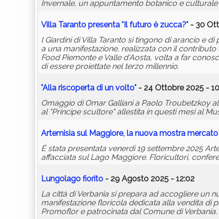
Invernale, un appuntamento botanico e culturale c
Villa Taranto presenta "Il futuro è zucca?"
- 30 Ott
I Giardini di Villa Taranto si tingono di arancio e 
a una manifestazione, realizzata con il contribut
Food Piemonte e Valle d'Aosta, volta a far conosce
di essere proiettate nel terzo millennio.
"Alla riscoperta di un volto"
- 24 Ottobre 2025 - 10
Omaggio di Omar Galliani a Paolo Troubetzkoy al
al "Principe scultore" allestita in questi mesi al M
Artemisia sul Maggiore, la nuova mostra mercato
É stata presentata venerdì 19 settembre 2025 Artem
affacciata sul Lago Maggiore. Floricultori, conferen
Lungolago
fiori
to
- 29 Agosto 2025 - 12:02
La città di Verbania si prepara ad accogliere u
manifestazione floricola dedicata alla vendita di p
Promoflor e patrocinata dal Comune di Verbania.