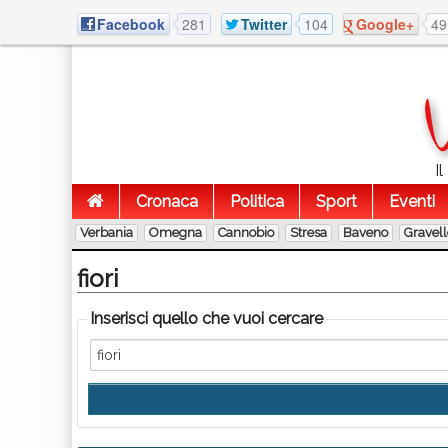
Facebook
281
Twitter
104
Google+
49
I
Cronaca
Politica
Sport
Eventi
Verbania
Omegna
Cannobio
Stresa
Baveno
Gravel
fiori
Inserisci quello che vuoi cercare