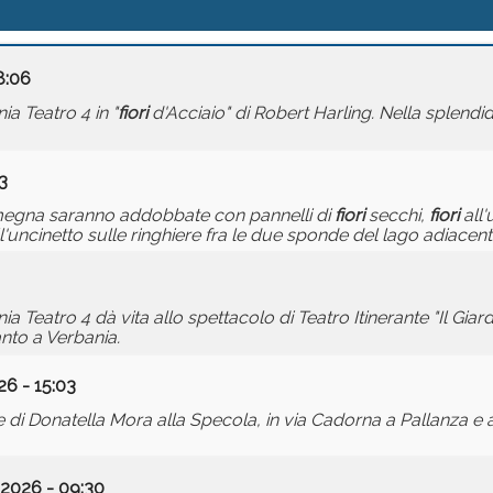
8:06
a Teatro 4 in "
fiori
d'Acciaio" di Robert Harling. Nella splendid
3
Omegna saranno addobbate con pannelli di
fiori
secchi,
fiori
all'
l'uncinetto sulle ringhiere fra le due sponde del lago adiacenti
Teatro 4 dà vita allo spettacolo di Teatro Itinerante "Il Giard
anto a Verbania.
6 - 15:03
 di Donatella Mora alla Specola, in via Cadorna a Pallanza e 
2026 - 09:30