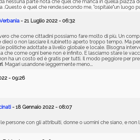
no,da nessuna parte nota che quel che manca in quella piazza de
a .Questo è quel che rende,secondo me, "ospitale"un luogo p
 Verbania
- 21 Luglio 2022 - 06:32
. È vero che come cittadini possiamo fare molto di più. Un c
e dieci o non lasciare il rubinetto aperto troppo tempo. Ma per
le politiche adottate a livello globale e locale. Bisogna inter
a che come ogni bene non è infinito. E lasciamo stare le vac
n ha un costo ed è gratis per tutti. Il modo peggiore per pre
ri
. Magari usandone leggermente meno...
022 - 09:26
inati
- 18 Gennaio 2022 - 08:07
e persone con gli attribuiti, donne o uomini che siano, e non l