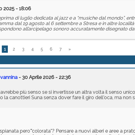
o 2025 - 18:06
eprima di luglio dedicata al jazz e a “musiche dal mondo”, ent
gramma dal 19 agosto al 6 settembre a Stresa e in altre localit
rispondono all’arcipelago sonoro accuratamente disegnato dal 
1
2
3
4
5
6
7
»
ovannina
- 30 Aprile 2026 - 22:36
 avrebbe più senso se si invertisse un altra volta il senso un
 la canottieri Suna senza dover fare il giro dell'oca, ma non so
pianata pero'"colorata"? Pensare a nuovi alberi e aree a prat