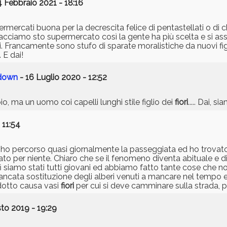
 Febbraio 2021 - 18:16
rmercati buona per la decrescita felice di pentastellati o di 
o. Facciamo sto supermercato così la gente ha più scelta e si as
ti. Francamente sono stufo di sparate moralistiche da nuovi fig
. E dai!
ckdown
- 16 Luglio 2020 - 12:52
, ma un uomo coi capelli lunghi stile figlio dei
fiori
..... Dai, si
 11:54
i ho percorso quasi giornalmente la passeggiata ed ho trovato
bato per niente. Chiaro che se il fenomeno diventa abituale e 
ffi siamo stati tutti giovani ed abbiamo fatto tante cose che
mancata sostituzione degli alberi venuti a mancare nel tempo 
idotto causa vasi
fiori
per cui si deve camminare sulla strada, pe
to 2019 - 19:29