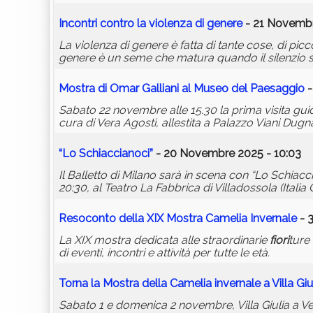
Incontri contro la violenza di genere
- 21 Novembr
La violenza di genere è fatta di tante cose, di picc
genere è un seme che matura quando il silenzio si
Mostra di Omar Galliani al Museo del Paesaggio
-
Sabato 22 novembre alle 15.30 la prima visita guid
cura di Vera Agosti, allestita a Palazzo Viani Dugn
“Lo Schiaccianoci”
- 20 Novembre 2025 - 10:03
Il Balletto di Milano sarà in scena con “Lo Schiac
20:30, al Teatro La Fabbrica di Villadossola (Italia C
Resoconto della XIX Mostra Camelia Invernale
- 
La XIX mostra dedicata alle straordinarie
fiori
ture
di eventi, incontri e attività per tutte le età.
Torna la Mostra della Camelia invernale a Villa Giu
Sabato 1 e domenica 2 novembre, Villa Giulia a Ve