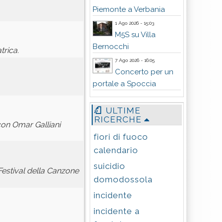
Piemonte a Verbania
1 Ago 2026 - 15:03
M5S su Villa
Bernocchi
trica.
7 Ago 2026 - 16:05
Concerto per un
portale a Spoccia
ULTIME
RICERCHE
con Omar Galliani
fiori di fuoco
calendario
suicidio
Festival della Canzone
domodossola
incidente
incidente a