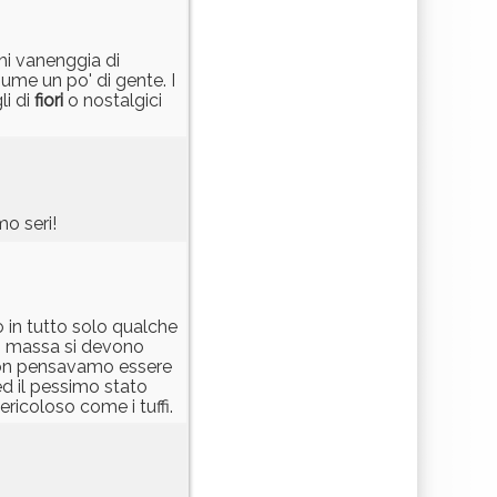
chi vanenggia di
sume un po' di gente. I
li di
fiori
o nostalgici
amo seri!
 in tutto solo qualche
di massa si devono
 non pensavamo essere
ed il pessimo stato
ricoloso come i tuffi.