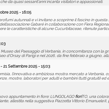
he da quasi sessant'anni incanta visitatori e appassionati.
obre 2025 - 16:05
di profumi autunnali e vi invitano a scoprirne il fascino in quest
o dell’associazione Gabaré in collaborazione con Fiera Region
re le caratteristiche di alcune Cucurbitaceae, ritenute parti
:03
 Museo del Paesaggio di Verbania, in concomitanza con la g
useo d'Orsay di Parigi e nel 2026, da fine febbraio a giugno, al
- 21 Settembre 2025 - 15:03
isia, l’innovativa e ambiziosa mostra mercato a Verbania, ospi
ze, mostre, laboratori per adulti e bambini (tutti gratuiti) ed e
n nuovo appuntamento in fiore: LUNGOLAGO
fiori
TO, una colora
iante, allestita nella suggestiva Piazzetta Vittorio Emanuele I