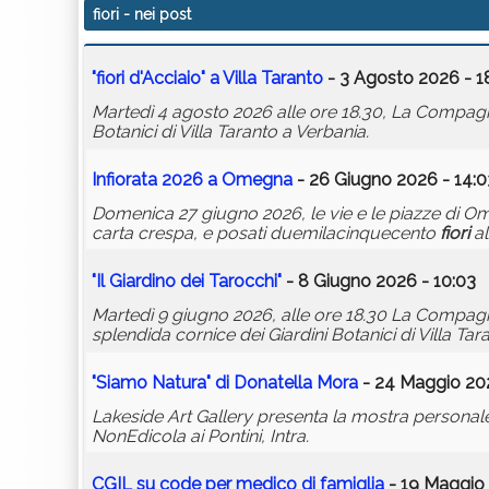
fiori
- nei post
"
fiori
d'Acciaio" a Villa Taranto
- 3 Agosto 2026 - 1
Martedì 4 agosto 2026 alle ore 18.30, La Compagni
Botanici di Villa Taranto a Verbania.
Infiorata 2026 a Omegna
- 26 Giugno 2026 - 14:0
Domenica 27 giugno 2026, le vie e le piazze di 
carta crespa, e posati duemilacinquecento
fiori
al
"Il Giardino dei Tarocchi"
- 8 Giugno 2026 - 10:03
Martedì 9 giugno 2026, alle ore 18.30 La Compagnia 
splendida cornice dei Giardini Botanici di Villa Tar
"Siamo Natura" di Donatella Mora
- 24 Maggio 202
Lakeside Art Gallery presenta la mostra personale
NonEdicola ai Pontini, Intra.
CGIL su code per medico di famiglia
- 19 Maggio 