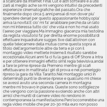
a scaricare da Internet Final Cut e altri software e a utili
zarli al meglio ache se mi vengono intuitivi da precedenti
esperienze cinematografiche del passato.Ora che
finalmente dopo circa 5 anni,pensai di non dover piu'
spendere denari per questo appassionante hobby,opla'
arriva la novità'.E cio' mi fa' arrabbiare perché,da un lato
non mi interessa tutto cio' che vola e non ho mai usato
l'aereo per viaggiare.Ma immagino giacenza mia testolina
da regista vissuto(si fa' per dire!)la enorme possibilita'di
effettuare inquadrature sugges tive dall'alto(non con
quelle telecamere della mutua come questa sopra al
titolo dell'argomento)e altre da terra e pi con il
montaggio video metterle insieme.Il risultato sarebbe
eccezionale.Alcuni anni fa ci fu la gara di Off Shore a Intra
e per ottenere immagini effetto simil regia televisiva,andai
a fare le prime riprese da Premeno mentre gli scafi
effettuavano in mattinata i giri di prova e nel pomeriggio
ripreso la gara da Villa Taranto.Nel montaggio unici in
determinati punti le diverse riprese e qualcuno mi chiese
se avessi avuto una seconda camera in montagna
mentre mi trovavo in pianura. Queste sono sottigliezze
che vengono con la passione e,volendo anche con altri
amici che muniti di camere video rio rendono in
contemporanea la manifestazione.Pero'occorrerebbe una
regia video mobile che per 20-30 mila euro non posso