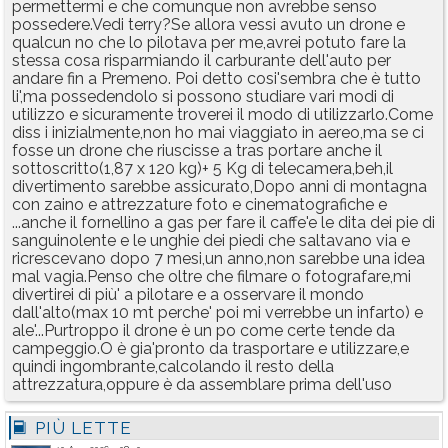
permettermi e che comunque non avrebbe senso
possedere.Vedi terry?Se allora vessi avuto un drone e
qualcun no che lo pilotava per me,avrei potuto fare la
stessa cosa risparmiando il carburante dell'auto per
andare fin a Premeno. Poi detto cosi'sembra che è tutto
li',ma possedendolo si possono studiare vari modi di
utilizzo e sicuramente troverei il modo di utilizzarlo.Come
diss i inizialmente,non ho mai viaggiato in aereo,ma se ci
fosse un drone che riuscisse a tras portare anche il
sottoscritto(1,87 x 120 kg)+ 5 Kg di telecamera,beh,il
divertimento sarebbe assicurato,Dopo anni di montagna
con zaino e attrezzature foto e cinematografiche e
...anche il fornellino a gas per fare il caffe'e le dita dei pie di
sanguinolente e le unghie dei piedi che saltavano via e
ricrescevano dopo 7 mesi,un anno,non sarebbe una idea
mal vagia.Penso che oltre che filmare o fotografare,mi
divertirei di più' a pilotare e a osservare il mondo
dall'alto(max 10 mt perche' poi mi verrebbe un infarto) e
ale'...Purtroppo il drone è un po come certe tende da
campeggio.O è gia'pronto da trasportare e utilizzare,e
quindi ingombrante,calcolando il resto della
attrezzatura,oppure è da assemblare prima dell'uso
PIÙ LETTE