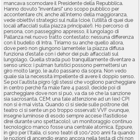
mancava scomodare il Presidente della Repubblica.
Hanno dovuto "inventarsi" uno scopo pubblico per
accontentare chi, anche all'interno della maggioranza,
vede obiettivi strategici sul nulla (cioè, l'utilità di quei due
locali affacciati sulla piazza principale!). Ho percorso di
persona, con passeggino appresso, il lungolago di
Pallanza nel nuovo tratto contestato: nessuna differenza
con il budello di Intra. Tiriamo su anche quello allora,
dove però non giungono lamentele: la piazza diffusa
funziona d'estate con i dehor dei pub affacciati sul
lungolago. Quella strada può tranquillamente diventare a
senso unico: i pulman turistici possono permettersi un
giro molto largo, le auto passano da sopra. Non vedo
quale sia la necessità impellente di avere il doppio senso.
Se poi l'autista pigro (gli stessi che vogliono parcheggiare
in centro perchè fa male fare 4 passi), decide poi di
parcheggiare dove non si può, va da sè che la sanzione
sia sacrosanta. CEM: una tale attenzione ad un (ex) CPI
non si è mai vista. Quando ci si siede sulle poltrone del
teatro ci si sente un pò troppo osservati: VVF ovunque,
insegne luminose di esodo sempre accese (fastidiose
direi durante uno spettacolo), un monitoraggio continuo
tecnologico manco fosse una centrale atomica. Eppure,
in giro per l'Italia, ci sono teatri di 100/200 anni fa quando
le nozioni di ancendio erano ancora nella testa di chi non