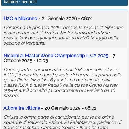
batterie
- nei post
Calendario
H2O a Nibionno
- 21 Gennaio 2026 - 08:01
Annunci
Domenica 18 gennaio 2026, presso la piscina di Nibionno,
in occasione del 3° Trofeo Winter Sogisport ottime
prestazioni per i giovani nuotatori di H2O Muggiò della
sezione di Verbania.
Nicolini al Master World Championship ILCA 2025
- 7
Ottobre 2025 - 10:03
Dopo quattro campionati mondiali Master nella classe
ILCA 7 (Laser Standard) questo di Formia è il primo nella
quale Pietro Nicolini - 63 anni - ha partecipato nella
classe ILCA 6 (Laser Radial) nella classe Grand Master
(55-65 anni) con altri 91 concorrenti provenienti da 16
nazioni.
Altiora tre vittorie
- 20 Gennaio 2025 - 08:01
Chiusa la prima parte di campionato per le tre prime
squadre di Pallavolo Altiora. Al PalaManzini, parliamo di
Serie C maschile, Camping Isolino Altiora ha vinto