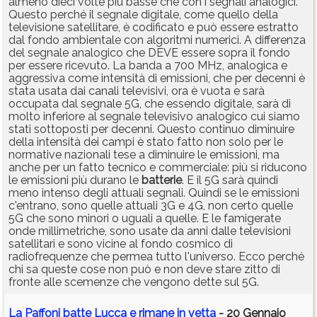
almeno dieci volte più basse che con i segnali analogici.
Questo perché il segnale digitale, come quello della
televisione satellitare, è codificato e può essere estratto
dal fondo ambientale con algoritmi numerici. A differenza
del segnale analogico che DEVE essere sopra il fondo
per essere ricevuto. La banda a 700 MHz, analogica e
aggressiva come intensità di emissioni, che per decenni è
stata usata dai canali televisivi, ora è vuota e sarà
occupata dal segnale 5G, che essendo digitale, sarà di
molto inferiore al segnale televisivo analogico cui siamo
stati sottoposti per decenni. Questo continuo diminuire
della intensità dei campi è stato fatto non solo per le
normative nazionali tese a diminuire le emissioni, ma
anche per un fatto tecnico e commerciale: più si riducono
le emissioni più durano le
batterie
. E il 5G sarà quindi
meno intenso degli attuali segnali. Quindi se le emissioni
c'entrano, sono quelle attuali 3G e 4G, non certo quelle
5G che sono minori o uguali a quelle. E le famigerate
onde millimetriche, sono usate da anni dalle televisioni
satellitari e sono vicine al fondo cosmico di
radiofrequenze che permea tutto l'universo. Ecco perché
chi sa queste cose non può e non deve stare zitto di
fronte alle scemenze che vengono dette sul 5G.
La Paffoni batte Lucca e rimane in vetta
- 20 Gennaio