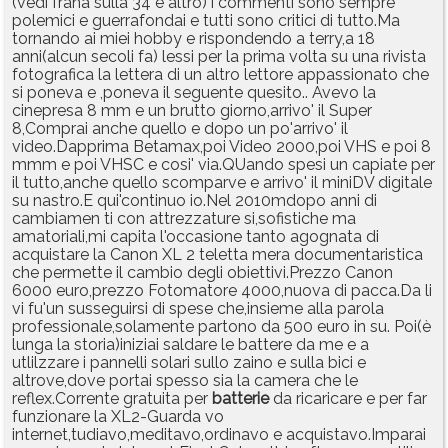
(vedi frana sulla 34 e altro) i commenti sono sempre
polemici e guerrafondai e tutti sono critici di tutto.Ma
tornando ai miei hobby e rispondendo a terry,a 18
anni(alcun secoli fa) lessi per la prima volta su una rivista
fotografica la lettera di un altro lettore appassionato che
si poneva e ,poneva il seguente quesito.. Avevo la
cinepresa 8 mm e un brutto giorno,arrivo' il Super
8,Comprai anche quello e dopo un po'arrivo' il
video.Dapprima Betamax,poi Video 2000,poi VHS e poi 8
mmm e poi VHSC e cosi' via.QUando spesi un capiate per
il tutto,anche quello scomparve e arrivo' il miniDV digitale
su nastro.E qui'continuo io.Nel 2010mdopo anni di
cambiamen ti con attrezzature si,sofistiche ma
amatoriali,mi capita l'occasione tanto agognata di
acquistare la Canon XL 2 teletta mera documentaristica
che permette il cambio degli obiettivi.Prezzo Canon
6000 euro,prezzo Fotomatore 4000,nuova di pacca.Da li
vi fu'un susseguirsi di spese che,insieme alla parola
professionale,solamente partono da 500 euro in su. Poi(è
lunga la storia)iniziai saldare le battere da me e a
utlilzzare i pannelli solari sullo zaino e sulla bici e
altrove,dove portai spesso sia la camera che le
reflex.Corrente gratuita per
batterie
da ricaricare e per far
funzionare la XL2-Guarda vo
internet,tudiavo,meditavo,ordinavo e acquistavo.Imparai