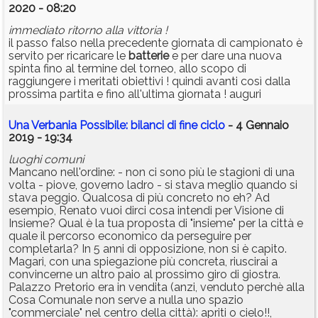
2020 - 08:20
immediato ritorno alla vittoria !
il passo falso nella precedente giornata di campionato è
servito per ricaricare le
batterie
e per dare una nuova
spinta fino al termine del torneo, allo scopo di
raggiungere i meritati obiettivi ! quindi avanti così dalla
prossima partita e fino all'ultima giornata ! auguri
Una Verbania Possibile: bilanci di fine ciclo
- 4 Gennaio
2019 - 19:34
luoghi comuni
Mancano nell'ordine: - non ci sono più le stagioni di una
volta - piove, governo ladro - si stava meglio quando si
stava peggio. Qualcosa di più concreto no eh? Ad
esempio, Renato vuoi dirci cosa intendi per Visione di
Insieme? Qual è la tua proposta di "insieme" per la città e
quale il percorso economico da perseguire per
completarla? In 5 anni di opposizione, non si è capito.
Magari, con una spiegazione più concreta, riuscirai a
convincerne un altro paio al prossimo giro di giostra.
Palazzo Pretorio era in vendita (anzi, venduto perchè alla
Cosa Comunale non serve a nulla uno spazio
"commerciale" nel centro della città): apriti o cielo!!,