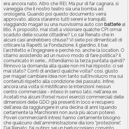
era ancora nato. Altro che REI. Ma pur di far cagnara, si
vaneggia che il nostro teatro sia una bomba ad
orologeria, Quando poi questo documento verrà
approvato, allora staranno tutti sereni e tranquilli,
viaggiando magari su una nuovissima auto con
batterie
al
litio. A proposito, mai stati a visionare qualche CPI ormai
scaduto delle scuole cittadine? Lo sai Renato che in
alcuni casi andrebbero chiuse? Vi siete poi dimenticati di
criticare la Rapetti, la Fondazione, il giardino, il bar,
l'architetto e l'ingegnere e perchè no, anche la location. O
stiamo assistendo ad un nuovo modo di fare politica? il
comunicato in serie... Attendiamo la terza puntata quindi?
Rinnovo la domanda alla quale non mi hai risposto: ci sei
mai stato? Conti di andarci qualche volta? così, giusto
per magari cambiare idea non tanto sull'involucro ma sui
contenuti rispetto alla condizione del passato. Infine,
ancora una volta si mistificano le intenzioni: nessun
centro commerciale - inteso in senso lato, nell'area ex
Acetati ma alcuni (forse) nuovi esercizi commerciali delle
dimensioni delle GDO già presenti in loco e recupero
dell'area da raggiungere in una decina di anni (quando
certamente la Marchionini non avrà più alcun potere).
Poveri commercianti intresi: hanno certamente bisogno
che qualcuno dell'amministrazione dia loro "protezione".
Dai Renato, fai outing: sei un berlusconiano convinto,