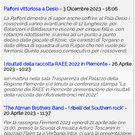
Paffoni vittoriosa a Desio
- 3 Dicembre 2023 - 18:06
La Paffoni dimostra di saper anche soffrire: al Pala Desio i
rossoverdi vanno avanti anche di 12 lunghezze, poi
Balanzoni e Baldassarre escono per cinque falli e, con
rotazioni ridottissime, si arriva ad un punto a punto
deciso dalle giocate di Kosic, dai canestri di Torgano e
dalla difesa di squadra di una Fulgor che non vuole più
fermarsi. Quinto successo consecutivo per i rossoverdi.
I risultati della raccolta RAEE 2022 in Piemonte
- 26 Aprile
2023 - 10:23
Ieri mattina nella sala Trasparenza del Palazzo della
Regione Piemonte si è tenuta la conferenza stampa “La
gestione dei RAEE in Piemonte: presentazione dei risultati
della raccolta dei rifiuti elettronici nel 2022”.
"The Allman Brothers Band - I ribelli del Southern rock"
-
20 Aprile 2023 - 11:37
Per la rassegna Fermenti 2023 venerdì 21 aprile alle ore
21.00, presso la Scuola di musica Arturo Toscanini in
piazzale Flaim 14 a Verbania Intra, ci sarà la presentazione