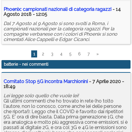
Phoenix: campionati nazionali di categoria ragazzi
- 14
Agosto 2018 - 12:05
Dal 7 Agosto al 9 Agosto si sono svolti a Roma, i
campionati nazionali per la categoria ragazzi. Per la
compagine verbanese con i colori di Phoenix si sono
cimentati Alice Cappelli e Edgar Cicanci.
1
2
3
4
5
6
7
»
batterie
- nei commenti
Comitato Stop 5G incontra Marchionini
- 7 Aprile 2020 -
18:49
Lei legge solo quello che vuole lei!
Gli ultimi commenti che ho trovato in rete (ho tolto
l'autore, non lo conosco, come anche lei delle persone
che riporta!): Leggo che il COVID è favorito dai ripetitori
5G. E' ora di dire basta. Dalla prima generazione 1G, che
era analogica e molto più aggressiva come emissioni, si è
passati al digitale 2G, e ora col 3G e 4G le emissioni sono