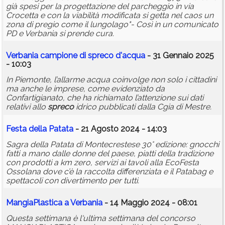
già spesi per la progettazione del parcheggio in via
Crocetta e con la viabilità modificata si getta nel caos un
zona di pregio come il lungolago"- Così in un comunicato
PD e Verbania si prende cura.
Verbania campione di
spreco
d'acqua
- 31 Gennaio 2025
- 10:03
In Piemonte, l’allarme acqua coinvolge non solo i cittadini
ma anche le imprese, come evidenziato da
Confartigianato, che ha richiamato l’attenzione sui dati
relativi allo
spreco
idrico pubblicati dalla Cgia di Mestre.
Festa della Patata
- 21 Agosto 2024 - 14:03
Sagra della Patata di Montecrestese 30° edizione: gnocchi
fatti a mano dalle donne del paese, piatti della tradizione
con prodotti a km zero, servizi ai tavoli alla EcoFesta
Ossolana dove c’è la raccolta differenziata e il Patabag e
spettacoli con divertimento per tutti.
MangiaPlastica a Verbania
- 14 Maggio 2024 - 08:01
Questa settimana è l'ultima settimana del concorso