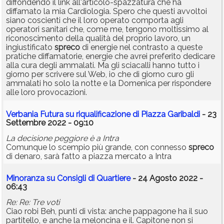
diffondendo il link all'articolo-spazzatura che ha
diffamato la mia Cardiologia. Spero che questi avvoltoi
siano coscienti che il loro operato comporta agli
operatori sanitari che, come me, tengono moltissimo al
riconoscimento della qualità del proprio lavoro, un
ingiustificato
spreco
di energie nel contrasto a queste
pratiche diffamatorie, energie che avrei preferito dedicare
alla cura degli ammalati. Ma gli sciacalli hanno tutto i
giorno per scrivere sul Web, io che di giorno curo gli
ammalati ho solo la notte e la Domenica per rispondere
alle loro provocazioni.
Verbania Futura su riqualificazione di Piazza Garibaldi
- 23
Settembre 2022 - 09:10
La decisione peggiore è a Intra
Comunque lo scempio più grande, con connesso
spreco
di denaro, sarà fatto a piazza mercato a Intra
Minoranza su Consigli di Quartiere
- 24 Agosto 2022 -
06:43
Re: Re: Tre voti
Ciao robi Beh, punti di vista: anche pappagone ha il suo
partitello, e anche la meloncina e il. Capitone non si