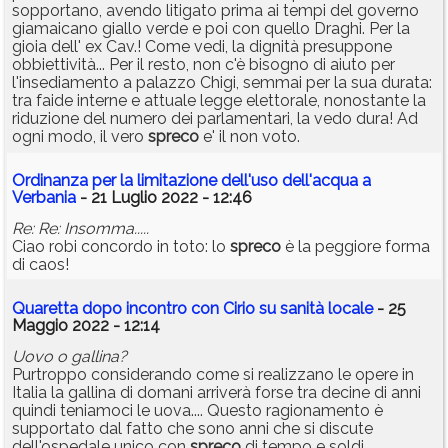
sopportano, avendo litigato prima ai tempi del governo
giamaicano giallo verde e poi con quello Draghi. Per la
gioia dell' ex Cav.! Come vedi, la dignità presuppone
obbiettività... Per il resto, non c'è bisogno di aiuto per
l'insediamento a palazzo Chigi, semmai per la sua durata:
tra faide interne e attuale legge elettorale, nonostante la
riduzione del numero dei parlamentari, la vedo dura! Ad
ogni modo, il vero
spreco
e' il non voto.
Ordinanza per la limitazione dell'uso dell'acqua a
Verbania
- 21 Luglio 2022 - 12:46
Re: Re: Insomma.....
Ciao robi concordo in toto: lo
spreco
è la peggiore forma
di caos!
Quaretta dopo incontro con Cirio su sanità locale
- 25
Maggio 2022 - 12:14
Uovo o gallina?
Purtroppo considerando come si realizzano le opere in
Italia la gallina di domani arriverà forse tra decine di anni
quindi teniamoci le uova.... Questo ragionamento è
supportato dal fatto che sono anni che si discute
dell'ospedale unico con
spreco
di tempo e soldi.