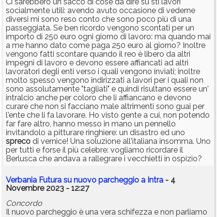
Ci sarebbero un sacco di cose da dire su sti lavori
socialmente utili: avendo avuto occasione di vederne
diversi mi sono reso conto che sono poco più di una
passeggiata. Se ben ricordo vengono scontati per un
importo di 250 euro ogni giorno di lavoro: ma quando mai
a me hanno dato come paga 250 euro al giorno? Inoltre
vengono fatti scontare quando il reo è libero da altri
impegni di lavoro e devono essere affiancati ad altri
lavoratori degli enti verso i quali vengono inviati; inoltre
molto spesso vengono indirizzati a lavori per i quali non
sono assolutamente "tagliati" e quindi risultano essere un'
intralcio anche per coloro che li affiancano e devono
curare che non si facciano male altrimenti sono guai per
l'ente che li fa lavorare. Ho visto gente a cui, non potendo
far fare altro, hanno messo in mano un pennello
invitandolo a pitturare ringhiere: un disastro ed uno
spreco
di vernice! Una soluzione all'italiana insomma. Uno
per tutti e forse il più celebre: vogliamo ricordare il
Berlusca che andava a rallegrare i vecchietti in ospizio?
Verbania Futura su nuovo parcheggio a Intra
- 4
Novembre 2023 - 12:27
Concordo
Il nuovo parcheggio è una vera schifezza e non parliamo