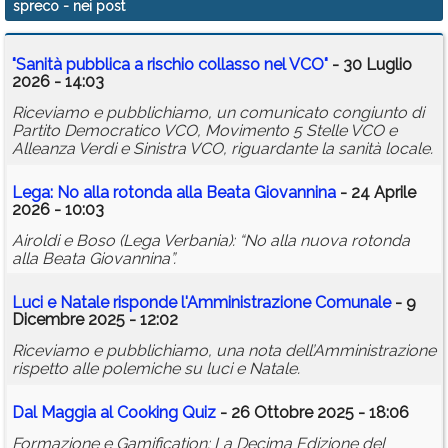
spreco
- nei post
Calendario
"Sanità pubblica a rischio collasso nel VCO"
- 30 Luglio
Annunci
2026 - 14:03
Riceviamo e pubblichiamo, un comunicato congiunto di
Partito Democratico VCO, Movimento 5 Stelle VCO e
Alleanza Verdi e Sinistra VCO, riguardante la sanità locale.
Lega: No alla rotonda alla Beata Giovannina
- 24 Aprile
2026 - 10:03
Airoldi e Boso (Lega Verbania): “No alla nuova rotonda
alla Beata Giovannina”.
Luci e Natale risponde l'Amministrazione Comunale
- 9
Dicembre 2025 - 12:02
Riceviamo e pubblichiamo, una nota dell’Amministrazione
rispetto alle polemiche su luci e Natale.
Dal Maggia al Cooking Quiz
- 26 Ottobre 2025 - 18:06
Formazione e Gamification: La Decima Edizione del