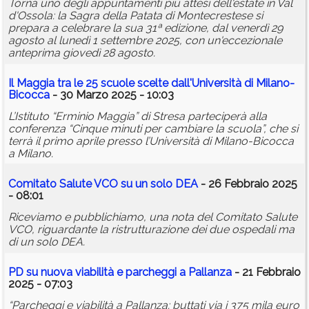
Torna uno degli appuntamenti più attesi dell'estate in Val
d'Ossola: la Sagra della Patata di Montecrestese si
prepara a celebrare la sua 31ª edizione, dal venerdì 29
agosto al lunedì 1 settembre 2025, con un'eccezionale
anteprima giovedì 28 agosto.
Il Maggia tra le 25 scuole scelte dall'Università di Milano-
Bicocca
- 30 Marzo 2025 - 10:03
L’Istituto “Erminio Maggia” di Stresa parteciperà alla
conferenza “Cinque minuti per cambiare la scuola”, che si
terrà il primo aprile presso l’Università di Milano-Bicocca
a Milano.
Comitato Salute VCO su un solo DEA
- 26 Febbraio 2025
- 08:01
Riceviamo e pubblichiamo, una nota del Comitato Salute
VCO, riguardante la ristrutturazione dei due ospedali ma
di un solo DEA.
PD su nuova viabilità e parcheggi a Pallanza
- 21 Febbraio
2025 - 07:03
“Parcheggi e viabilità a Pallanza: buttati via i 375 mila euro