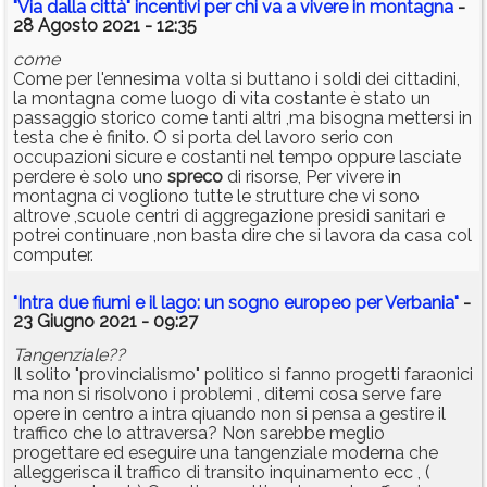
"Via dalla città" incentivi per chi va a vivere in montagna
-
28 Agosto 2021 - 12:35
come
Come per l'ennesima volta si buttano i soldi dei cittadini,
la montagna come luogo di vita costante è stato un
passaggio storico come tanti altri ,ma bisogna mettersi in
testa che è finito. O si porta del lavoro serio con
occupazioni sicure e costanti nel tempo oppure lasciate
perdere è solo uno
spreco
di risorse, Per vivere in
montagna ci vogliono tutte le strutture che vi sono
altrove ,scuole centri di aggregazione presidi sanitari e
potrei continuare ,non basta dire che si lavora da casa col
computer.
"Intra due fiumi e il lago: un sogno europeo per Verbania"
-
23 Giugno 2021 - 09:27
Tangenziale??
Il solito "provincialismo" politico si fanno progetti faraonici
ma non si risolvono i problemi , ditemi cosa serve fare
opere in centro a intra qiuando non si pensa a gestire il
traffico che lo attraversa? Non sarebbe meglio
progettare ed eseguire una tangenziale moderna che
alleggerisca il traffico di transito inquinamento ecc , (