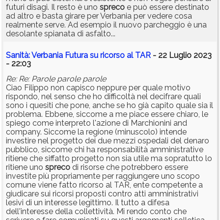
futuri disagi. Il resto è uno
spreco
e può essere destinato
ad altro e basta girare per Verbania per vedere cosa
realmente serve. Ad esempio il nuovo parcheggio è una
desolante spianata di asfalto...
Sanità: Verbania Futura su ricorso al TAR
- 22 Luglio 2023
- 22:03
Re: Re: Parole parole parole
Ciao Filippo non capisco neppure per quale motivo
rispondo, nel senso che ho difficoltà nel decifrare quali
sono i quesiti che pone, anche se ho già capito quale sia il
problema. Ebbene, siccome a me piace essere chiaro, le
spiego come interpreto l'azione di Marchionini and
company. Siccome la regione (minuscolo) intende
investire nel progetto dei due mezzi ospedali del denaro
pubblico, siccome chi ha responsabilità amministrative
ritiene che siffatto progetto non sia utile ma sopratutto lo
ritiene uno
spreco
di risorse che potrebbero essere
investite più propriamente per raggiungere uno scopo
comune viene fatto ricorso al TAR, ente competente a
giudicare sui ricorsi proposti contro atti amministrativi
lesivi di un interesse legittimo. Il tutto a difesa
dell'interesse della collettività. Mi rendo conto che