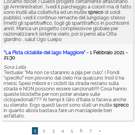
Locarno docet ) Questi progetti certamente affascinano
gli Amministratori , (vedi il parcheggio a colori) ma di fatto
sono inutili alla colletività ed un inutile
spreco
di soldi
pubblici, vedi il continuo remache del lungolago stesso
(metti gli spartitraffico, togli gli spartitraffico in pochissimi
anni), Manca un progetto complessivoe globale per
razionalizzare il sistema viario, poi si pensi alla Citta
giardino . salut Ugo Luèpo
“La Pista ciclabile del lago Maggiore”
- 1 Febbraio 2021 -
21:30
Sora Lella
Testuale: "Ma non ce staranno a pija per culo". I Fondi
"specifici" non piovono dal cielo ma qualcuno (noi) li ha
messi. Spesi milioni e i ciclisti da strada restano sulla
strada e NON possono essere sanzionati!!!! Cosa hanno
queste biciclette per non poter andare sulle
ciclopedonali??? Ai tempi il Giro d'Italia si faceva anche
su sterrato. Ergo questi lavori sono stati un inutile
spreco
in quanto allora bastava fare un marciapiede ben
asfaltato.
1
2
3
4
5
6
7
»