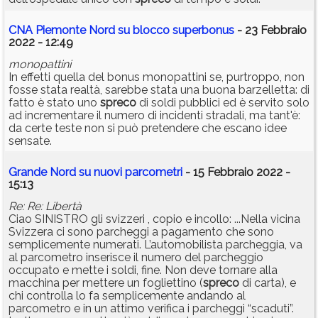
CNA Piemonte Nord su blocco superbonus
- 23 Febbraio
2022 - 12:49
monopattini
In effetti quella del bonus monopattini se, purtroppo, non
fosse stata realtà, sarebbe stata una buona barzelletta: di
fatto è stato uno
spreco
di soldi pubblici ed è servito solo
ad incrementare il numero di incidenti stradali, ma tant'è:
da certe teste non si può pretendere che escano idee
sensate.
Grande Nord su nuovi parcometri
- 15 Febbraio 2022 -
15:13
Re: Re: Libertà
Ciao SINISTRO gli svizzeri , copio e incollo: ...Nella vicina
Svizzera ci sono parcheggi a pagamento che sono
semplicemente numerati. L’automobilista parcheggia, va
al parcometro inserisce il numero del parcheggio
occupato e mette i soldi, fine. Non deve tornare alla
macchina per mettere un fogliettino (
spreco
di carta), e
chi controlla lo fa semplicemente andando al
parcometro e in un attimo verifica i parcheggi “scaduti”.