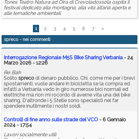
Tones Teatro Natura ad Oira di Crevoladossola ospita il
festival dedicato alla montagna, alla vita all’aria aperta e
alle tematiche ambientali.
1
2
3
4
5
6
7
»
spreco
- nei commenti
Interrogazione Regionale M5S Bike Sharing Verbania
- 24
Marzo 2026 - 12:26
Re: Bah
Solito
spreco
di denaro pubblico. Chi, come me per i brevi
spostamenti, vuole andare in bicicletta se la compra ed
infatti a Verbania vedo in giro numerose bici normali ed
elettriche ma non mi rocordo di averne vita una del bike
sharing. D'altronde i 5 Stelle sono specialisti nel far
spendere inutilmente i nostri soldi.
Controlli di fine anno sulle strade del VCO
- 6 Gennaio
2024 - 17:54
Lavori socialmente utili