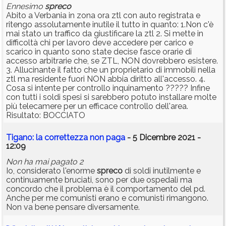
Ennesimo
spreco
Abito a Verbania in zona ora ztl con auto registrata e
ritengo assolutamente inutile il tutto in quanto: 1.Non c'è
mai stato un traffico da giustificare la ztl 2. Si mette in
difficoltà chi per lavoro deve accedere per carico e
scarico in quanto sono state decise fasce orarie di
accesso arbitrarie che, se ZTL, NON dovrebbero esistere.
3. Allucinante il fatto che un proprietario di immobili nella
ztl ma residente fuori NON abbia diritto all'accesso. 4.
Cosa si intente per controllo inquinamento ????? Infine
con tutti i soldi spesi si sarebbero potuto installare molte
più telecamere per un efficace controllo dell'area.
Risultato: BOCCIATO
Tigano: la correttezza non paga
- 5 Dicembre 2021 -
12:09
Non ha mai pagato 2
Io, considerato l'enorme
spreco
di soldi inutilmente e
continuamente bruciati, sono per due ospedali ma
concordo che il problema è il comportamento del pd.
Anche per me comunisti erano e comunisti rimangono.
Non va bene pensare diversamente.