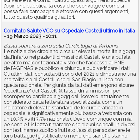
scrivere e fare comunicati su questi argomenti solletica
l'opinione pubblica, la cosa che sconvolge è come si
possa fare campagna elettorale con questi argomenti,
tutto questo qualifica gli autori.
Comitato Salute VCO su Ospedale Castelli ultimo in Italia
- 19 Marzo 2023 - 10:11
Basta sparare a zero sulla Cardiologia di Verbania
Le notizie che circolano circa un'elevata mortalità a 30gg
dall'infarto nei pazienti dimessi dal Castelli è una bufala,
peraltro malconfezionata visto che l'accesso al PNE
dell'AGENAS è pubblico e chiunque può verificare i dati.
Gli ultimi dati consultabili sono del 2021 e dimostrano una
mortalità sia al Castelli che al San Biagio in linea con
quella nazionale. Per giunta da tali dati emergono alcune
"eccellenze" del Castelli (il tasso di riammissioni per
scompenso cardiaco a 30gg dal ricovero, attualmente
considerato dalla letteratura specializzata come un
indicatore di elevato standard delle cure praticate in
ospedale, è significativamente più basso a Verbania con
un 10.3% vs il13.5% nazionale). Devo comunque con mia
personale tristezza rimarcare che alcuni sciacalli in diversi
contesti hanno subito sfruttato l'assist per sostenere le
loro battaglie (giustificate o meno che siano) e stanno