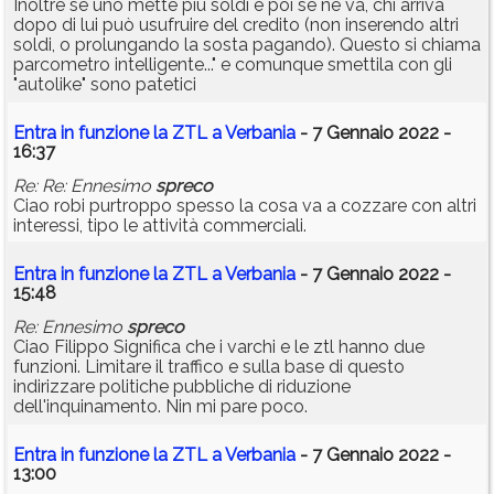
Inoltre se uno mette più soldi e poi se ne va, chi arriva
dopo di lui può usufruire del credito (non inserendo altri
soldi, o prolungando la sosta pagando). Questo si chiama
parcometro intelligente..." e comunque smettila con gli
"autolike" sono patetici
Entra in funzione la ZTL a Verbania
- 7 Gennaio 2022 -
16:37
Re: Re: Ennesimo
spreco
Ciao robi purtroppo spesso la cosa va a cozzare con altri
interessi, tipo le attività commerciali.
Entra in funzione la ZTL a Verbania
- 7 Gennaio 2022 -
15:48
Re: Ennesimo
spreco
Ciao Filippo Significa che i varchi e le ztl hanno due
funzioni. Limitare il traffico e sulla base di questo
indirizzare politiche pubbliche di riduzione
dell'inquinamento. Nin mi pare poco.
Entra in funzione la ZTL a Verbania
- 7 Gennaio 2022 -
13:00