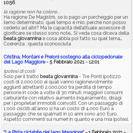
10:56
la ragione non ha colore...
Ha ragione De Magistris, se io pago un parcheggio per un
temo determinato, quel tempo è mio, perché non posso
cederlo ad altri? Ma le capacità dell’attuale assessore di
glorificare se stesso sono note… Si veda cosa diceva della
beata
giovannina
e cosa abbia poi fatto su quel tema…
Coerenza , questa sconosciuta
Cristina, Montani e Preioni sostegno alla ciclopedonale
del Lago Maggiore
- 5 Febbraio 2021 - 12:01
Ipotesi di costi
Solo per il tratto
beata
giovannina
- Tre Ponti ipotizzo
costi di 2.000.000 ai quali vanno ragionevolmente
aggiunti altrettanti 2.000.000 tra perdita di tempo
persone in code a volte di 30 minuti, maggiori consumi
carburante con relativo aumento inquinamento, disagi
per i proprietari immobili coinvolti. Con un passaggio di
1.000 ciscliti all'anno si ha un costo di 4.000 Euro a
passaggio che se spalmati in 10 anni sono 400 Euro.
Aspetto commenti sui numeri in quanto è una mia ipotesi.
“La Pista ciclabile del lago Maggiore”
- 1 Febbraio 2021 -