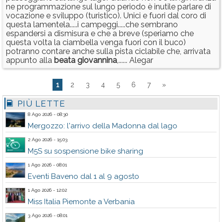
ne programmazione sul lungo periodo è inutile parlare di
vocazione e sviluppo (turistico). Unici e fuori dal coro di
questa lamentela.....i campeggi.....che sembrano
espandersi a dismisura e che a breve (speriamo che
questa volta la ciambella venga fuori con il buco)
potranno contare anche sulla pista ciclabile che, arrivata
appunto alla
beata
giovannina
,...... Alegar
1
2
3
4
5
6
7
»
PIÙ LETTE
8 Ago 2026 - 08:30
Mergozzo: l'arrivo della Madonna dal lago
2 Ago 2026 - 15:03
M5S su sospensione bike sharing
1 Ago 2026 - 08:01
Eventi Baveno dal 1 al 9 agosto
1 Ago 2026 - 12:02
Miss Italia Piemonte a Verbania
3 Ago 2026 - 08:01