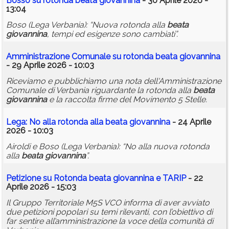
Bosso su rotonda
beata
giovannina
- 30 Aprile 2026 -
13:04
Boso (Lega Verbania): “Nuova rotonda alla
beata
giovannina
, tempi ed esigenze sono cambiati”.
Amministrazione Comunale su rotonda
beata
giovannina
- 29 Aprile 2026 - 10:03
Riceviamo e pubblichiamo una nota dell'Amministrazione
Comunale di Verbania riguardante la rotonda alla
beata
giovannina
e la raccolta firme del Movimento 5 Stelle.
Lega: No alla rotonda alla
beata
giovannina
- 24 Aprile
2026 - 10:03
Airoldi e Boso (Lega Verbania): “No alla nuova rotonda
alla
beata
giovannina
”.
Petizione su Rotonda
beata
giovannina
e TARIP
- 22
Aprile 2026 - 15:03
Il Gruppo Territoriale M5S VCO informa di aver avviato
due petizioni popolari su temi rilevanti, con l’obiettivo di
far sentire all’amministrazione la voce della comunità di