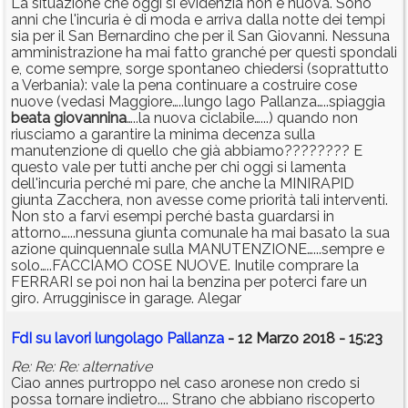
La situazione che oggi si evidenzia non è nuova. Sono
anni che l'incuria è di moda e arriva dalla notte dei tempi
sia per il San Bernardino che per il San Giovanni. Nessuna
amministrazione ha mai fatto granché per questi spondali
e, come sempre, sorge spontaneo chiedersi (soprattutto
a Verbania): vale la pena continuare a costruire cose
nuove (vedasi Maggiore…..lungo lago Pallanza…..spiaggia
beata
giovannina
…..la nuova ciclabile…...) quando non
riusciamo a garantire la minima decenza sulla
manutenzione di quello che già abbiamo???????? E
questo vale per tutti anche per chi oggi si lamenta
dell'incuria perché mi pare, che anche la MINIRAPID
giunta Zacchera, non avesse come priorità tali interventi.
Non sto a farvi esempi perché basta guardarsi in
attorno…...nessuna giunta comunale ha mai basato la sua
azione quinquennale sulla MANUTENZIONE…...sempre e
solo…..FACCIAMO COSE NUOVE. Inutile comprare la
FERRARI se poi non hai la benzina per poterci fare un
giro. Arrugginisce in garage. Alegar
FdI su lavori lungolago Pallanza
- 12 Marzo 2018 - 15:23
Re: Re: Re: alternative
Ciao annes purtroppo nel caso aronese non credo si
possa tornare indietro.... Strano che abbiano riscoperto