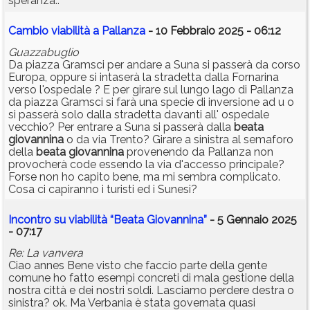
speranza..
Cambio viabilità a Pallanza
- 10 Febbraio 2025 - 06:12
Guazzabuglio
Da piazza Gramsci per andare a Suna si passerà da corso
Europa, oppure si intaserà la stradetta dalla Fornarina
verso l'ospedale ? E per girare sul lungo lago di Pallanza
da piazza Gramsci si farà una specie di inversione ad u o
si passerà solo dalla stradetta davanti all' ospedale
vecchio? Per entrare a Suna si passerà dalla
beata
giovannina
o da via Trento? Girare a sinistra al semaforo
della
beata
giovannina
provenendo da Pallanza non
provocherà code essendo la via d'accesso principale?
Forse non ho capito bene, ma mi sembra complicato.
Cosa ci capiranno i turisti ed i Sunesi?
Incontro su viabilità “Beata Giovannina”
- 5 Gennaio 2025
- 07:17
Re: La vanvera
Ciao annes Bene visto che faccio parte della gente
comune ho fatto esempi concreti di mala gestione della
nostra città e dei nostri soldi. Lasciamo perdere destra o
sinistra? ok. Ma Verbania è stata governata quasi