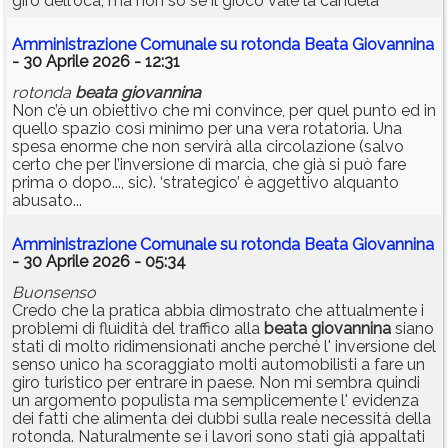
giro dell'oca, ma non so se il gioco vale la candela
Amministrazione Comunale su rotonda Beata Giovannina
- 30 Aprile 2026 - 12:31
rotonda
beata
giovannina
Non c’è un obiettivo che mi convince, per quel punto ed in
quello spazio così minimo per una vera rotatoria. Una
spesa enorme che non servirà alla circolazione (salvo
certo che per l’inversione di marcia, che già si può fare
prima o dopo..., sic). ‘strategico’ è aggettivo alquanto
abusato...
Amministrazione Comunale su rotonda Beata Giovannina
- 30 Aprile 2026 - 05:34
Buonsenso
Credo che la pratica abbia dimostrato che attualmente i
problemi di fluidità del traffico alla
beata
giovannina
siano
stati di molto ridimensionati anche perché l' inversione del
senso unico ha scoraggiato molti automobilisti a fare un
giro turistico per entrare in paese. Non mi sembra quindi
un argomento populista ma semplicemente l' evidenza
dei fatti che alimenta dei dubbi sulla reale necessità della
rotonda. Naturalmente se i lavori sono stati già appaltati