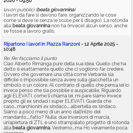
2026 - 09:56
lavori pubblici (
beata
giovannina
)
I lavori da fare si devono fare, organizzando le cose
come si deve (e senza le scuse per il disagio). La rotonda
alla
beata
giovannina
non ha (invece) alcun senso, anche
se fosse a lavoro gratis.
Ripartono i lavori in Piazza Ranzoni
- 12 Aprile 2025 -
10:48
Re: Re: facciamo il punto
Ciao Alberto Rimanga pure della sua idea. Quello che ha
detto è esattamente quello che ci vogliono far credere.
Ovvero che governare una città come Verbania sia
difficile o impossibile senza avere sulla giacchetta un
simbolo o un colore. Al contrario di quello che pensa lei io
invece penso che sia possibile e auspicabile. Riguardo
agli ELEVATI, come li chiama lei, mi pare siamo invece
proprio gli ex sindaci i super ELEVATI. Guarda che
caso….marchionini ex sindaco…..albertella ex sindaco.
Siamo a poco meno di un anno dall’inizio del
mandanto…..fatto? Nulla: due inversioni di marcia,
un’apertura di ZTL e uno strampalato progetto di rotonda
alla
beata
giovannina
. Vedremo….ma Ho veramente poca