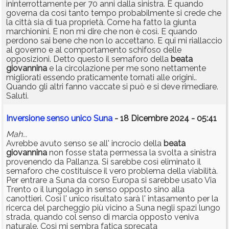
ininterrottamente per 70 anni dalla sinistra. E quando
governa da così tanto tempo probabilmente si crede che
la città sia di tua proprietà. Come ha fatto la giunta
marchionini. E non mi dire che non è così. E quando
perdono sai bene che non lo accettano. E qui mi riallaccio
al governo e al comportamento schifoso delle
opposizioni. Detto questo il semaforo della
beata
giovannina
e la circolazione per me sono nettamente
migliorati essendo praticamente tornati alle origini..
Quando gli altri fanno vaccate si può e si deve rimediare.
Saluti.
Inversione senso unico Suna
- 18 Dicembre 2024 - 05:41
Mah...
Avrebbe avuto senso se all' incrocio della
beata
giovannina
non fosse stata permessa la svolta a sinistra
provenendo da Pallanza. Si sarebbe così eliminato il
semaforo che costituisce il vero problema della viabilità.
Per entrare a Suna da corso Europa si sarebbe usato Via
Trento o il lungolago in senso opposto sino alla
canottieri. Così l' unico risultato sarà l' intasamento per la
ricerca del parcheggio più vicino a Suna negli spazi lungo
strada, quando col senso di marcia opposto veniva
naturale. Così mi sembra fatica sprecata