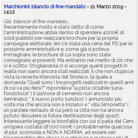
Marchionini: bilancio di fine mandato
- 21 Marzo 2019 -
14:12
Già, bilancio di fine mandato...
Recentemente molto è stato detto di come
l'amministrazione abbia deciso di spendere 4000€ di
soldi pubblici per realizzare brochure per la propria
campagna elettorale. Ieri c'è stata una cena del PD per le
prossime amministrative e, come già si poteva
immaginare, le brochure di cui sopra sono state
consegnate ai presenti. Ma entriamo nel merito di ciò che
vi è scritto: Sfogliandola ci si accorge quanti progetti in
realtà non siano ancora stati realizzati, il che non stupisce
vista la recente intervista del Sindaco, la quale a
domanda "Quali sono i tre progetti realizzati in questi anni
di cui va più fiera?" rispondeva "la pista ciclabile suna-
fondotoce" ( il lastrone di cemento non ancora
terminato), " il nuovo porto turistico" ( annunciato più
volte ma che ancora non è iniziato) e " villa Simonetta" (
un parziale restauro di cui però la città non ha ancora
potuto discutere la futura destinazione degli spazi);
Interessante leggere la trionfalità con cui si parla del Cem,
un'opera costata 18'000'000€ ( probabilmente qualcosa
di più), scomoda e NON A NORMA, ad essere seri
bisognerebbe dire che la sua chiusura è qualcosa più di