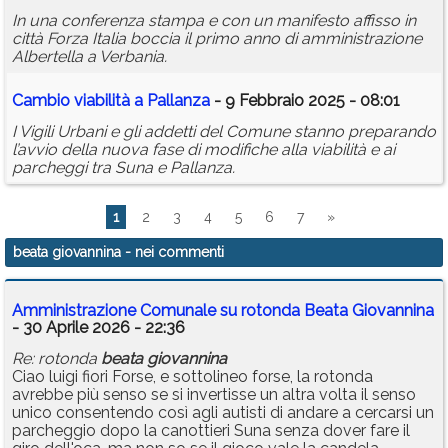
In una conferenza stampa e con un manifesto affisso in
città Forza Italia boccia il primo anno di amministrazione
Albertella a Verbania.
Cambio viabilità a Pallanza
- 9 Febbraio 2025 - 08:01
I Vigili Urbani e gli addetti del Comune stanno preparando
l’avvio della nuova fase di modifiche alla viabilità e ai
parcheggi tra Suna e Pallanza.
1
2
3
4
5
6
7
»
beata giovannina
- nei commenti
Amministrazione Comunale su rotonda Beata Giovannina
- 30 Aprile 2026 - 22:36
Re: rotonda
beata
giovannina
Ciao luigi fiori Forse, e sottolineo forse, la rotonda
avrebbe più senso se si invertisse un altra volta il senso
unico consentendo così agli autisti di andare a cercarsi un
parcheggio dopo la canottieri Suna senza dover fare il