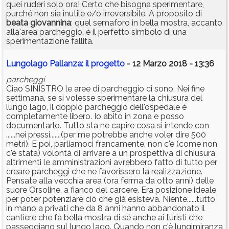
quei ruderi solo ora! Certo che bisogna sperimentare,
purché non sia inutile e/o irreversibile. A proposito di
beata
giovannina
: quel semaforo in bella mostra, accanto
alla'area parcheggio, è il perfetto simbolo di una
sperimentazione fallita.
Lungolago Pallanza: il progetto
- 12 Marzo 2018 - 13:36
parcheggi
Ciao SINISTRO le aree di parcheggio ci sono. Nei fine
settimana, se si volesse sperimentare la chiusura del
lungo lago, il doppio parcheggio dell'ospedale è
completamente libero. Io abito in zona e posso
documentarlo. Tutto sta ne capire cosa si intende con
......nei pressi.......(per me potrebbe anche voler dire 500
metri). E poi, parliamoci francamente, non c'è (come non
c'è stata) volontà di arrivare a un prospettiva di chiusura
altrimenti le amministrazioni avrebbero fatto di tutto per
creare parcheggi che ne favorissero la realizzazione.
Pensate alla vecchia area (ora ferma da otto anni) delle
suore Orsoline, a fianco del carcere. Era posizione ideale
per poter potenziare ciò che già esisteva. Niente......tutto
in mano a privati che da 8 anni hanno abbandonato il
cantiere che fa bella mostra di sé anche ai turisti che
passeggiano sul lungo lago. Quando non c'è lungimiranza