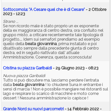
Sottocornola: "A Cesare quel che è di Cesare"
- 2 Ottobre
2023 - 12:23
Strano ...
Se non ricordo male è stato proprio un ex esponente
della ex maggioranza di centro destra, ora confluito nel
gruppo misto, a criticare recentemente tale tipologia di
progetto.... Idem sui semafori: prendiamo ad esempio
quello della
beata
giovannina
, prima installato e poi
disattivato sempre dalla precedente giunta di centro
destra, ed in seguito riattivato dall' attuale
Amministrazione. Coerenza, questa sconosciuta!
Cristina su piazza Garibaldi
- 29 Giugno 2023 - 08:23
Nuova piazza Garibaldi
Tutto si può discutere ma, lasciamo perdere l'entrata
dalla
beata
giovannina
! Io chiuderei Suna in entrambe i
sensi di marcia ! Non è possibile mangiare nei ristoranti sul
lago e respirare lo scarico di macchine e moto come
dessert ! Nessuna amministrazione lo capisce !
Grande Nord su nuovi parcometri
- 14 Febbraio 2022 -