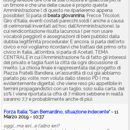
un timore e che una delle cause è proprio questa
Amministrazione ( di questo ne riparleremo appena
possibile); Si parla di
beata
giovannina
, Frecce Tricolori,
Giro d'Italia, eventi costati parecchi soldi ( anche a causa
di cerimoniali inventati ad hoc dall'Amministrazione), la
cui rendicontazione risulta lacunosa ( per non usare
vocaboli peggiori) e assegnazioni di beni pubblici dalla
dubbia legittimità procedurale; E ancora, si parla dell'orto
civico e noi vogliamo ricordarvi che trattasi del primo orto
civico in Italia...all'ombra, si parla di Acetati, TEMA
CENTRALE in cui l'Amministrazione fa di fatto gli interessi
del privato e taglia fuori la città da ogni discussione di
merito. La chiosa finale è rappresentata dal progetto di
Piazza Fratelli Bandiera, un'assurdità di cui già abbiamo
parlato più volte, non voluta dallo stesso PD ( ma
evidentemente digerita), che viene reso più appetibile in
termini propagandistici con un taglio, solo sulla carta, del
10% ( viene riportata la cifra di 7 milioni sebbene in realtà
saranno 7,7 e probabilmente anche di più).
Forza Italia: "San Bernardino, situazione indecente"
- 11
Marzo 2019 - 10:37
oggi....ma ieri....e l'altro ieri?