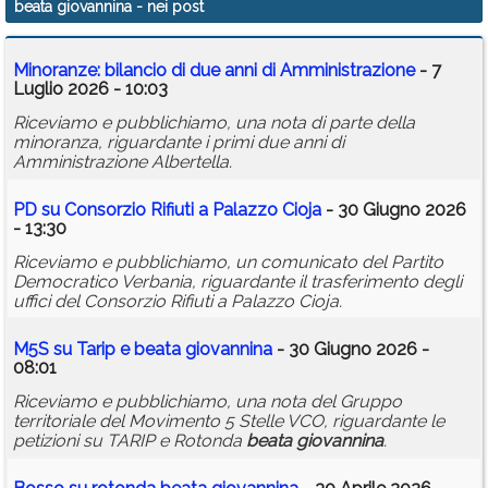
beata giovannina
- nei post
Calendario
Minoranze: bilancio di due anni di Amministrazione
- 7
Annunci
Luglio 2026 - 10:03
Riceviamo e pubblichiamo, una nota di parte della
minoranza, riguardante i primi due anni di
Amministrazione Albertella.
PD su Consorzio Rifiuti a Palazzo Cioja
- 30 Giugno 2026
- 13:30
Riceviamo e pubblichiamo, un comunicato del Partito
Democratico Verbania, riguardante il trasferimento degli
uffici del Consorzio Rifiuti a Palazzo Cioja.
M5S su Tarip e
beata
giovannina
- 30 Giugno 2026 -
08:01
Riceviamo e pubblichiamo, una nota del Gruppo
territoriale del Movimento 5 Stelle VCO, riguardante le
petizioni su TARIP e Rotonda
beata
giovannina
.